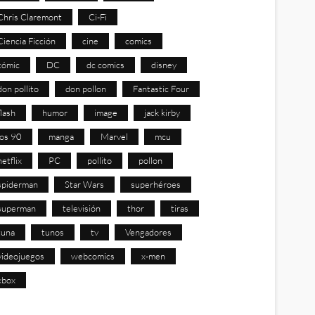
Chris Claremont
Ci-Fi
Ciencia Ficción
cine
comics
cómic
DC
dc comics
disney
don pollito
don pollon
Fantastic Four
flash
humor
image
jack kirby
los 90
manga
Marvel
mcu
netflix
PC
pollito
pollon
spiderman
Star Wars
superhéroes
superman
televisión
thor
tiras
tuna
tunos
tv
Vengadores
videojuegos
webcomics
x-men
xbox