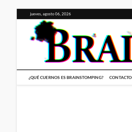
Saltar
jueves, agosto 06, 2026
al
contenido
¿QUÉ CUERNOS ES BRAINSTOMPING?
CONTACTO