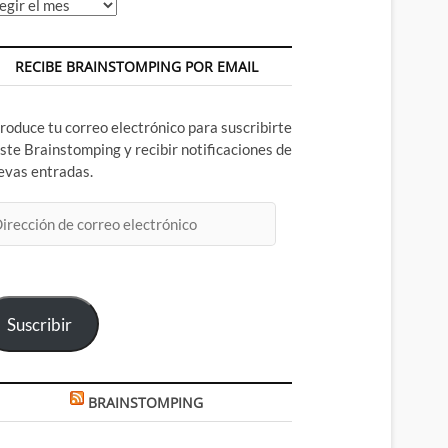
chivos
RECIBE BRAINSTOMPING POR EMAIL
troduce tu correo electrónico para suscribirte
este Brainstomping y recibir notificaciones de
evas entradas.
rección
rreo
ectrónico
Suscribir
BRAINSTOMPING