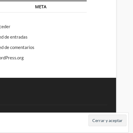
META
ceder
ed de entradas
ed de comentarios
rdPress.org