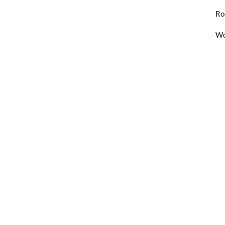
Ro
Wo