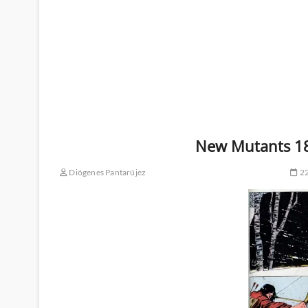
New Mutants 18
Diógenes Pantarújez
22