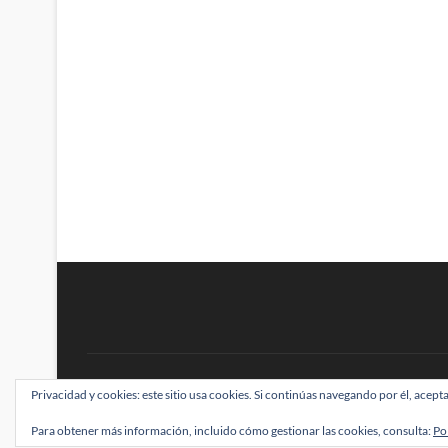
BRAINSTOMPING
Privacidad y cookies: este sitio usa cookies. Si continúas navegando por él, acepta
| Diseñado por:
Theme Freesia
|
WordPress
| ©
Para obtener más información, incluido cómo gestionar las cookies, consulta:
Po