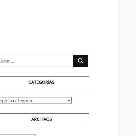
n
ú
Buscar
…
CATEGORÍAS
tegorías
ARCHIVOS