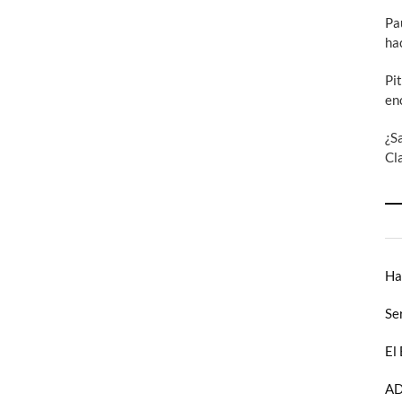
Pa
ha
Pi
en
¿S
Cl
Ha
Se
El
AD