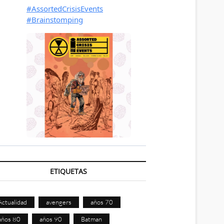
ETIQUETAS
Actualidad
avengers
años 70
años 80
años 90
Batman