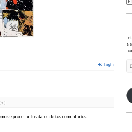
Ar
In
a 
nu
Di
Login
de
co
el
[+]
mo se procesan los datos de tus comentarios.