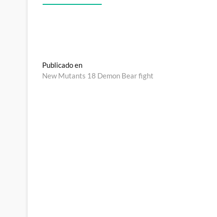
Navegación
Publicado en
New Mutants 18 Demon Bear fight
de
entradas