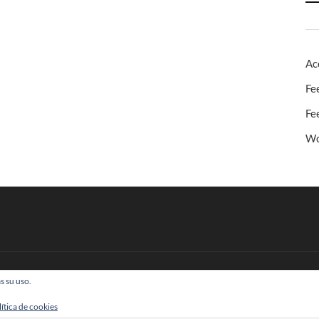
Ac
Fe
Fe
Wo
s su uso.
 Todos los derechos reservados
lítica de cookies