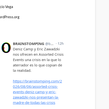
cío Vega
rdPress.org