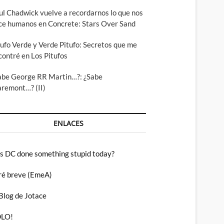
ul Chadwick vuelve a recordarnos lo que nos
ce humanos en Concrete: Stars Over Sand
tufo Verde y Verde Pitufo: Secretos que me
contré en Los Pitufos
abe George RR Martin…?: ¿Sabe
aremont…? (II)
ENLACES
s DC done something stupid today?
ré breve (EmeA)
 Blog de Jotace
LO!