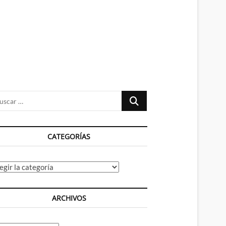
n
ú
Buscar
…
CATEGORÍAS
tegorías
ARCHIVOS