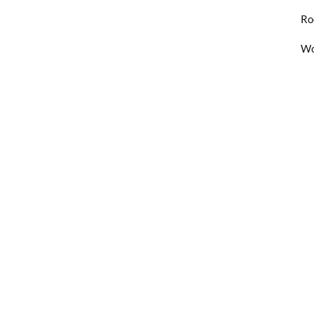
Ro
Wo