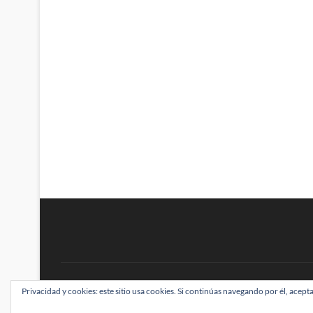
BRAINSTOMPING
Privacidad y cookies: este sitio usa cookies. Si continúas navegando por él, acepta
| Diseñado por:
Theme Freesia
|
WordPress
| ©