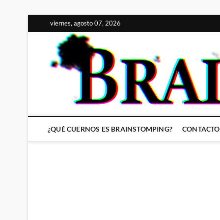
Saltar
viernes, agosto 07, 2026
al
contenido
¿QUÉ CUERNOS ES BRAINSTOMPING?
CONTACTO