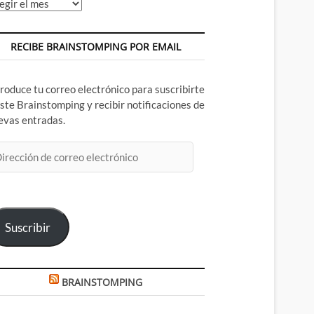
chivos
RECIBE BRAINSTOMPING POR EMAIL
troduce tu correo electrónico para suscribirte
este Brainstomping y recibir notificaciones de
evas entradas.
rección
rreo
ectrónico
Suscribir
BRAINSTOMPING