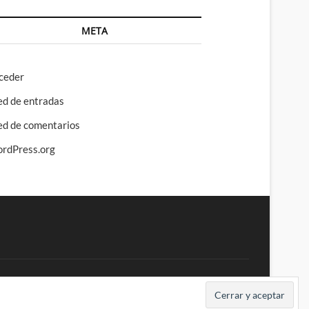
META
ceder
ed de entradas
ed de comentarios
rdPress.org