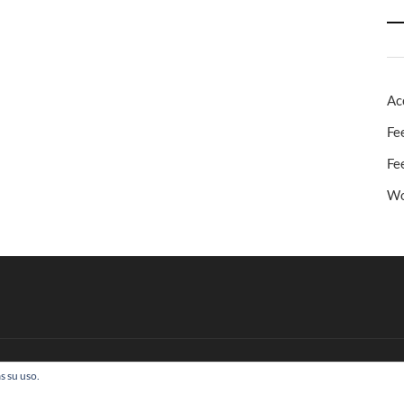
Ac
Fe
Fe
Wo
s su uso.
 Todos los derechos reservados