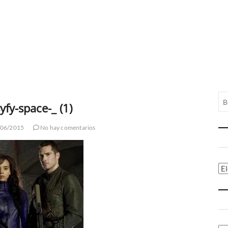
syfy-space-_ (1)
06/2015
No hay comentarios
Ca