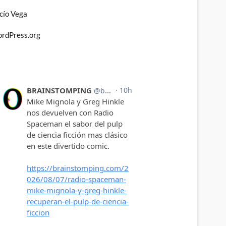
cío Vega
rdPress.org