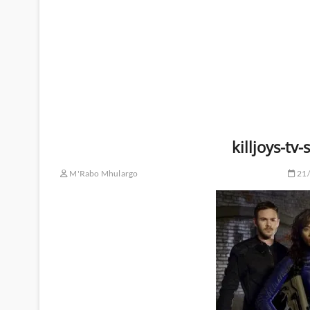
killjoys-tv-
M'Rabo Mhulargo
21/