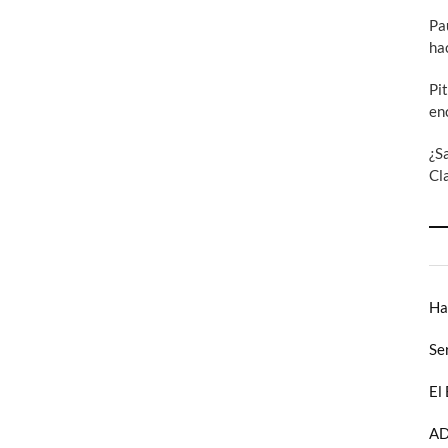
Pa
ha
Pi
en
¿S
Cl
Ha
Se
El
AD