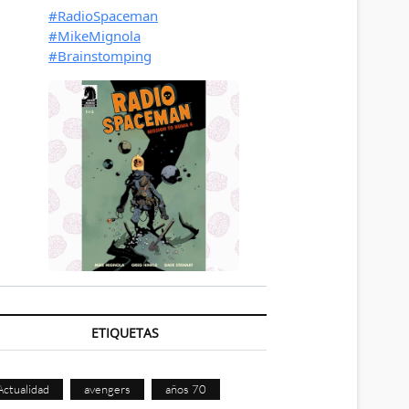
ETIQUETAS
Actualidad
avengers
años 70