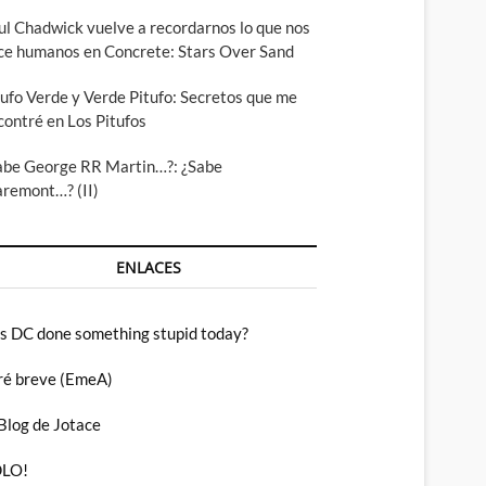
ul Chadwick vuelve a recordarnos lo que nos
ce humanos en Concrete: Stars Over Sand
tufo Verde y Verde Pitufo: Secretos que me
contré en Los Pitufos
abe George RR Martin…?: ¿Sabe
aremont…? (II)
ENLACES
s DC done something stupid today?
ré breve (EmeA)
 Blog de Jotace
LO!