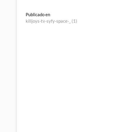
Navegación
Publicado en
killjoys-tv-syfy-space-_ (1)
de
entradas