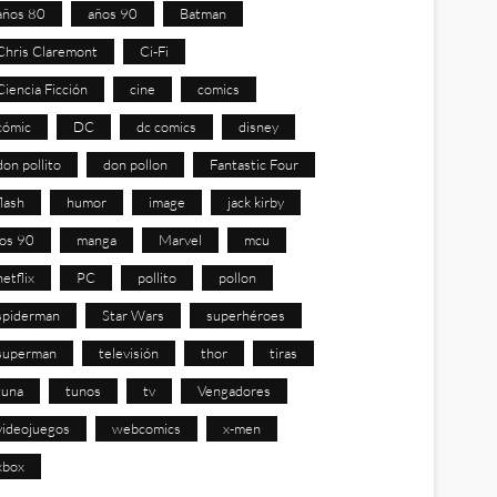
años 80
años 90
Batman
Chris Claremont
Ci-Fi
Ciencia Ficción
cine
comics
cómic
DC
dc comics
disney
don pollito
don pollon
Fantastic Four
flash
humor
image
jack kirby
los 90
manga
Marvel
mcu
netflix
PC
pollito
pollon
spiderman
Star Wars
superhéroes
superman
televisión
thor
tiras
tuna
tunos
tv
Vengadores
videojuegos
webcomics
x-men
xbox