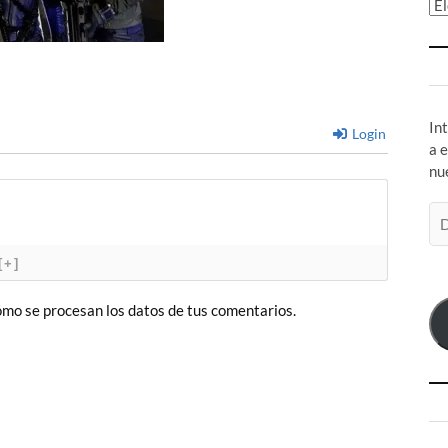
Ar
In
Login
a 
nu
Di
de
co
[+]
el
mo se procesan los datos de tus comentarios.