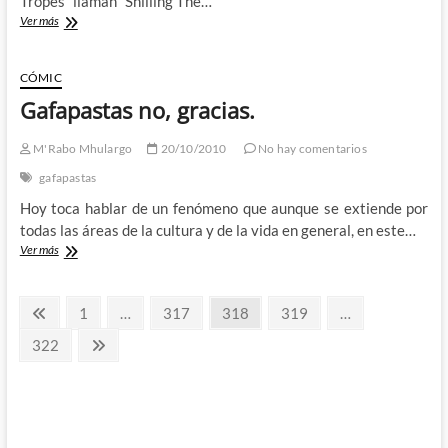
Tropes” llaman “Shilling The…
La
Ver más
semana
de
los
CÓMIC
Wesley
Gafapastas no, gracias.
M'Rabo Mhulargo
20/10/2010
No hay comentarios
gafapastas
Hoy toca hablar de un fenómeno que aunque se extiende por
todas las áreas de la cultura y de la vida en general, en este…
Gafapastas
Ver más
no,
gracias.
Paginación
Página
Página
Página
Página
Página
1
…
317
318
319
…
anterior
de
Página
Página
322
siguiente
entradas