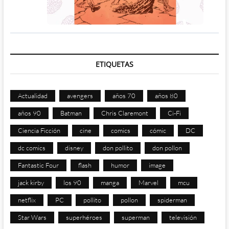
ETIQUETAS
Actualidad
avengers
años 70
años 80
años 90
Batman
Chris Claremont
Ci-Fi
Ciencia Ficción
cine
comics
cómic
DC
dc comics
disney
don pollito
don pollon
Fantastic Four
flash
humor
image
jack kirby
los 90
manga
Marvel
mcu
netflix
PC
pollito
pollon
spiderman
Star Wars
superhéroes
superman
televisión