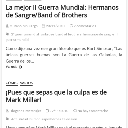
La mejor II Guerra Mundial: Hermanos
de Sangre/Band of Brothers
M'Rabo Mhulargo
23/11/2010
2 comentarios
2º guerra mundial
ambrose
band of brothers
hermanos de sangre
II
guerra mundial
Como dijo una vez ese gran filosofo que es Bart Simpson, “Las
únicas guerras buenas son La Guerra de las Galaxias, la
Guerra de los…
La
Ver más
mejor
II
Guerra
CÓMIC
VARIOS
Mundial:
¡Pues que sepas que la culpa es de
Hermanos
de
Mark Millar!
Sangre/Band
of
Diógenes Pantarújez
22/11/2010
No hay comentarios
Brothers
Actualidad
humor
superhéroes
televisión
Hace unos años Mark Millar sacó al mercado un cómic llamado