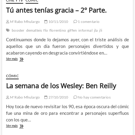
CINE Y TV
CÓMIC
Don
Tú antes tenías gracia – 2º Parte.
Pollon
13
M'Rabo Mhulargo
10/11/2010
1 comentario
booster
dematteis
flo
florentino
giffen
informal
jla
jli
Continuamos donde lo dejamos ayer, con el triste análisis de
aquellos que un día fueron personajes divertidos y que
acabaron cayendo en desgracia convirtiéndose en…
Tú
Ver más
antes
tenías
gracia
CÓMIC
–
La semana de los Wesley: Ben Reilly
2º
Parte.
M'Rabo Mhulargo
27/10/2010
No hay comentarios
Hoy toca de nuevo revisitar los 90, esa época oscura del cómic
fue una mina de oro para encontrar a personajes superfluos
con los que…
La
Ver más
semana