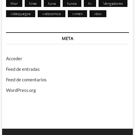
thor
tiras
tuna
tunos
tv
Vengadores
videojuegos
webcomics
x-men
xbox
META
Acceder
Feed de entradas
Feed de comentarios
WordPress.org