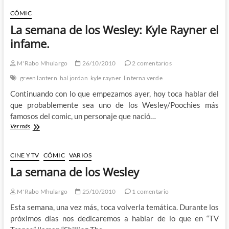
de
los
CÓMIC
Wesley:
La semana de los Wesley: Kyle Rayner el
Ben
Reilly
infame.
M'Rabo Mhulargo
26/10/2010
2 comentarios
green lantern
hal jordan
kyle rayner
linterna verde
Continuando con lo que empezamos ayer, hoy toca hablar del
que probablemente sea uno de los Wesley/Poochies más
famosos del comic, un personaje que nació…
La
Ver más
semana
de
los
CINE Y TV
CÓMIC
VARIOS
Wesley:
La semana de los Wesley
Kyle
Rayner
el
M'Rabo Mhulargo
25/10/2010
1 comentario
infame.
Esta semana, una vez más, toca volverla temática. Durante los
próximos días nos dedicaremos a hablar de lo que en “TV