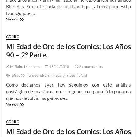
Kick-Ass. Era la historia de un chaval que, al más puro estilo
Don Quijote,…
¡Pues
Ver más
que
sepas
que
CÓMIC
la
Mi Edad de Oro de los Comics: Los Años
culpa
es
90 – 2º Parte.
de
Mark
M'Rabo Mhulargo
18/11/2010
2 comentarios
Millar!
años 90
heroes reborn
image
Jim Lee
liefeld
Como decíamos ayer, hoy seguimos con este análisis
nostálgico de una época que a algunos nos pareció la panacea
que nos devolvió las ganas de…
Mi
Ver más
Edad
de
Oro
CÓMIC
de
Mi Edad de Oro de los Comics: Los Años
los
Comics: