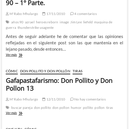
90 – 1º Parte.
Los
Años
M'Rabo Mhulargo
17/11/2010
4 comentarios
90
–
años 90
azrael
heroes reborn
image
Jim Lee
liefeld
maquina de
2º
guerra
thunderstrike usagente
Parte.
Antes de seguir adelante he de comentar que las opiniones
reflejadas en el siguiente post son las que mantenía en el
lejano pasado, desde entonces…
Mi
Ver más
Edad
de
Oro
CÓMIC
DON POLLITO Y DON POLLÓN
TIRAS
de
Gafapastafarismo: Don Pollito y Don
los
Comics:
Pollon 13
Los
Años
M'Rabo Mhulargo
12/11/2010
No hay comentarios
90
–
buscar pareja
don pollito
don pollon
humor
pollito
pollon
tiras
1º
Gafapastafarismo:
Ver más
Parte.
Don
Pollito
y