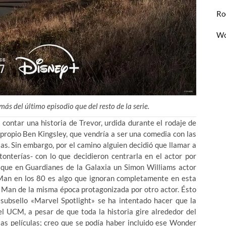
Ro
Wo
más del último episodio que del resto de la serie.
 contar una historia de Trevor, urdida durante el rodaje de
 propio Ben Kingsley, que vendría a ser una comedia con las
ias. Sin embargo, por el camino alguien decidió que llamar a
onterías- con lo que decidieron centrarla en el actor por
 que en Guardianes de la Galaxia un Simon Williams actor
Man en los 80 es algo que ignoran completamente en esta
r Man de la misma época protagonizada por otro actor. Ésto
 subsello «Marvel Spotlight» se ha intentado hacer que la
el UCM, a pesar de que toda la historia gire alrededor del
las películas; creo que se podía haber incluido ese Wonder