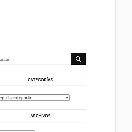
n
ú
Buscar
…
CATEGORÍAS
tegorías
ARCHIVOS