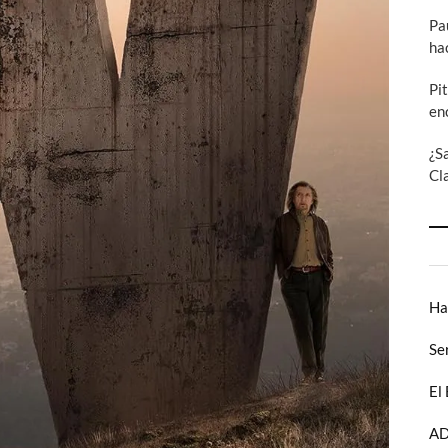
Pa
ha
Pi
en
¿S
Cl
Ha
Se
El
AD