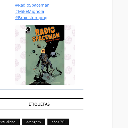
ETIQUETAS
Actualidad
avengers
años 70