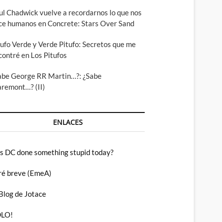
ul Chadwick vuelve a recordarnos lo que nos
ce humanos en Concrete: Stars Over Sand
tufo Verde y Verde Pitufo: Secretos que me
contré en Los Pitufos
abe George RR Martin…?: ¿Sabe
aremont…? (II)
ENLACES
s DC done something stupid today?
ré breve (EmeA)
 Blog de Jotace
LO!