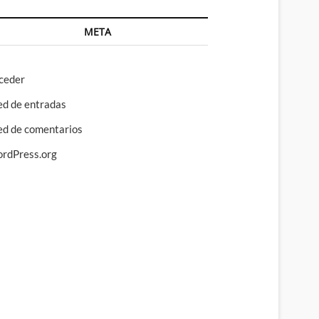
META
ceder
ed de entradas
ed de comentarios
rdPress.org