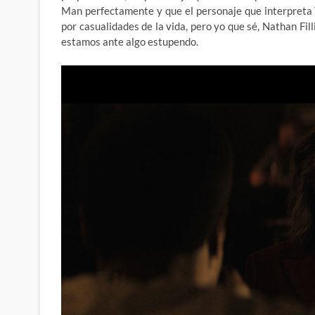
Man perfectamente y que el personaje que interpreta
por casualidades de la vida, pero yo que sé, Nathan Fil
estamos ante algo estupendo.