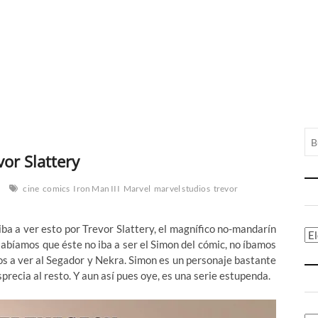
or Slattery
cine
comics
Iron Man III
Marvel
marvel studios
trevor
ba a ver esto por Trevor Slattery, el magnífico no-mandarín
Ca
abíamos que éste no iba a ser el Simon del cómic, no íbamos
os a ver al Segador y Nekra. Simon es un personaje bastante
sprecia al resto. Y aun así pues oye, es una serie estupenda.