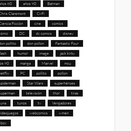
años 80
años 90
Batman
Chris Claremont
Ci-Fi
Ciencia Ficción
cine
comics
cómic
DC
dc comics
disney
don pollito
don pollon
Fantastic Four
flash
humor
image
jack kirby
los 90
manga
Marvel
mcu
netflix
PC
pollito
pollon
spiderman
Star Wars
superhéroes
superman
televisión
thor
tiras
tuna
tunos
tv
Vengadores
videojuegos
webcomics
x-men
xbox