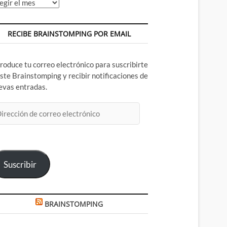
chivos
RECIBE BRAINSTOMPING POR EMAIL
troduce tu correo electrónico para suscribirte
este Brainstomping y recibir notificaciones de
evas entradas.
rección
rreo
ectrónico
Suscribir
BRAINSTOMPING