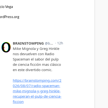
cío Vega
rdPress.org