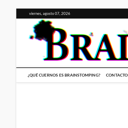
Saltar
viernes, agosto 07, 2026
al
contenido
¿QUÉ CUERNOS ES BRAINSTOMPING?
CONTACTO