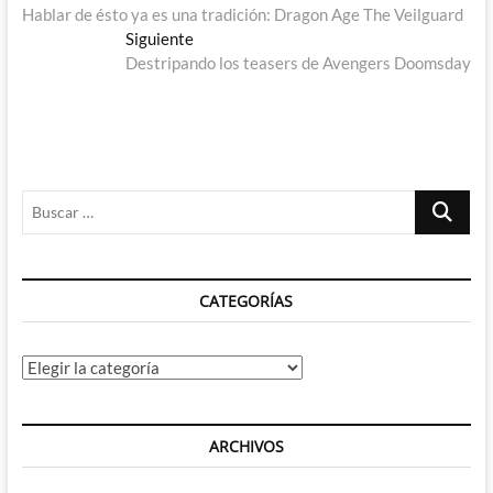
anterior:
Hablar de ésto ya es una tradición: Dragon Age The Veilguard
de
Entrada
Siguiente
entradas
siguiente:
Destripando los teasers de Avengers Doomsday
Buscar
…
CATEGORÍAS
Categorías
ARCHIVOS