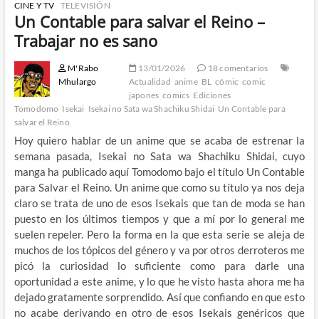
CINE Y TV
TELEVISIÓN
Un Contable para salvar el Reino –
Trabajar no es sano
M'Rabo
13/01/2026
18 comentarios
Mhulargo
Actualidad
anime
BL
cómic
comic
japones
comics
Ediciones
Tomodomo
Isekai
Isekai no Sata wa Shachiku Shidai
Un Contable para
salvar el Reino
Hoy quiero hablar de un anime que se acaba de estrenar la
semana pasada, Isekai no Sata wa Shachiku Shidai, cuyo
manga ha publicado aquí Tomodomo bajo el título Un Contable
para Salvar el Reino. Un anime que como su título ya nos deja
claro se trata de uno de esos Isekais que tan de moda se han
puesto en los últimos tiempos y que a mí por lo general me
suelen repeler. Pero la forma en la que esta serie se aleja de
muchos de los tópicos del género y va por otros derroteros me
picó la curiosidad lo suficiente como para darle una
oportunidad a este anime, y lo que he visto hasta ahora me ha
dejado gratamente sorprendido. Así que confiando en que esto
no acabe derivando en otro de esos Isekais genéricos que