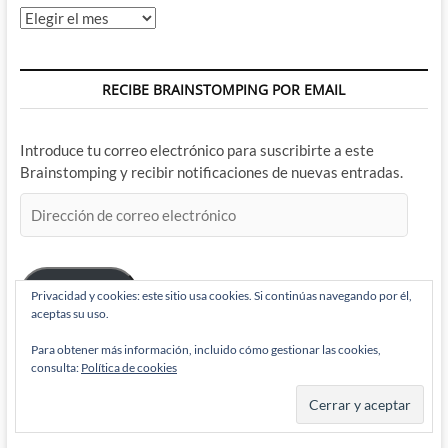
Archivos
RECIBE BRAINSTOMPING POR EMAIL
Introduce tu correo electrónico para suscribirte a este
Brainstomping y recibir notificaciones de nuevas entradas.
Dirección
de
correo
electrónico
Suscribir
Privacidad y cookies: este sitio usa cookies. Si continúas navegando por él,
aceptas su uso.
Para obtener más información, incluido cómo gestionar las cookies,
consulta:
Política de cookies
BRAINSTOMPING