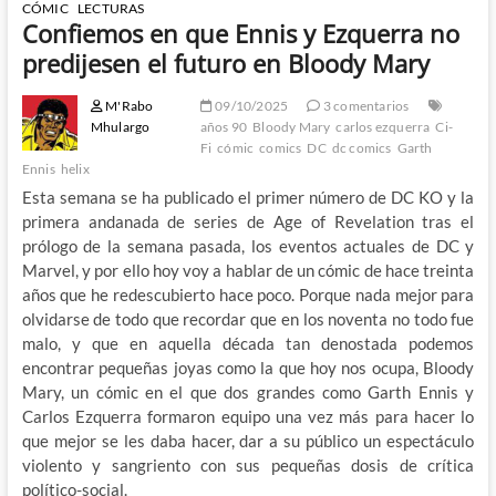
CÓMIC
LECTURAS
Confiemos en que Ennis y Ezquerra no
predijesen el futuro en Bloody Mary
M'Rabo
09/10/2025
3 comentarios
Mhulargo
años 90
Bloody Mary
carlos ezquerra
Ci-
Fi
cómic
comics
DC
dc comics
Garth
Ennis
helix
Esta semana se ha publicado el primer número de DC KO y la
primera andanada de series de Age of Revelation tras el
prólogo de la semana pasada, los eventos actuales de DC y
Marvel, y por ello hoy voy a hablar de un cómic de hace treinta
años que he redescubierto hace poco. Porque nada mejor para
olvidarse de todo que recordar que en los noventa no todo fue
malo, y que en aquella década tan denostada podemos
encontrar pequeñas joyas como la que hoy nos ocupa, Bloody
Mary, un cómic en el que dos grandes como Garth Ennis y
Carlos Ezquerra formaron equipo una vez más para hacer lo
que mejor se les daba hacer, dar a su público un espectáculo
violento y sangriento con sus pequeñas dosis de crítica
político-social.