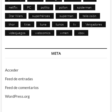
netflix
PC
pollito
pollon
spiderman
Star Wars
superhéroes
superman
televisión
thor
tiras
tuna
tunos
tv
Vengadores
videojuegos
webcomics
x-men
xbox
META
Acceder
Feed de entradas
Feed de comentarios
WordPress.org