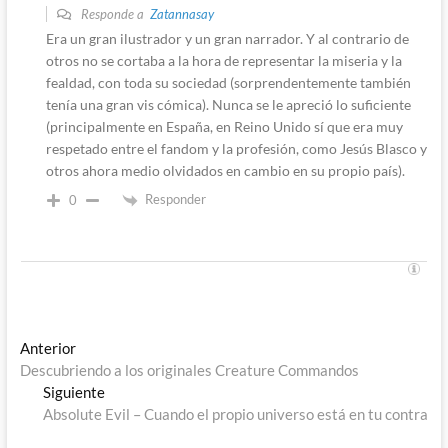
Responde a
Zatannasay
Era un gran ilustrador y un gran narrador. Y al contrario de
otros no se cortaba a la hora de representar la miseria y la
fealdad, con toda su sociedad (sorprendentemente también
tenía una gran vis cómica). Nunca se le apreció lo suficiente
(principalmente en España, en Reino Unido sí que era muy
respetado entre el fandom y la profesión, como Jesús Blasco y
otros ahora medio olvidados en cambio en su propio país).
Responder
0
Navegación
Entrada
Anterior
anterior:
Descubriendo a los originales Creature Commandos
de
Entrada
Siguiente
entradas
siguiente:
Absolute Evil – Cuando el propio universo está en tu contra