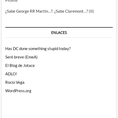
Pitufos
¿Sabe George RR Martin…?: ¿Sabe Claremont…? (II)
ENLACES
Has DC done something stupid today?
Seré breve (EmeA)
El Blog de Jotace
ADLO!
Rocío Vega
WordPress.org