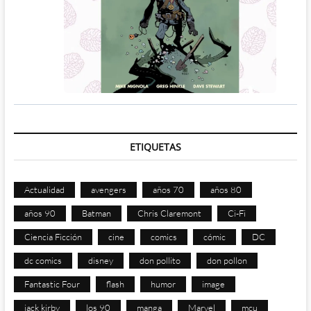
ETIQUETAS
Actualidad
avengers
años 70
años 80
años 90
Batman
Chris Claremont
Ci-Fi
Ciencia Ficción
cine
comics
cómic
DC
dc comics
disney
don pollito
don pollon
Fantastic Four
flash
humor
image
jack kirby
los 90
manga
Marvel
mcu