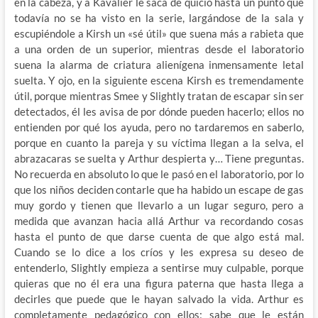
en la cabeza, y a Kavalier le saca de quicio hasta un punto que
todavía no se ha visto en la serie, largándose de la sala y
escupiéndole a Kirsh un «sé útil» que suena más a rabieta que
a una orden de un superior, mientras desde el laboratorio
suena la alarma de criatura alienígena inmensamente letal
suelta. Y ojo, en la siguiente escena Kirsh es tremendamente
útil, porque mientras Smee y Slightly tratan de escapar sin ser
detectados, él les avisa de por dónde pueden hacerlo; ellos no
entienden por qué los ayuda, pero no tardaremos en saberlo,
porque en cuanto la pareja y su víctima llegan a la selva, el
abrazacaras se suelta y Arthur despierta y… Tiene preguntas.
No recuerda en absoluto lo que le pasó en el laboratorio, por lo
que los niños deciden contarle que ha habido un escape de gas
muy gordo y tienen que llevarlo a un lugar seguro, pero a
medida que avanzan hacia allá Arthur va recordando cosas
hasta el punto de que darse cuenta de que algo está mal.
Cuando se lo dice a los críos y les expresa su deseo de
entenderlo, Slightly empieza a sentirse muy culpable, porque
quieras que no él era una figura paterna que hasta llega a
decirles que puede que le hayan salvado la vida. Arthur es
completamente pedagógico con ellos; sabe que le están