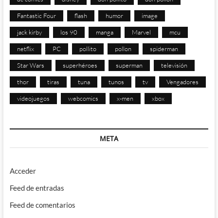
Fantastic Four
flash
humor
image
jack kirby
los 90
manga
Marvel
mcu
netflix
PC
pollito
pollon
spiderman
Star Wars
superhéroes
superman
televisión
thor
tiras
tuna
tunos
tv
Vengadores
videojuegos
webcomics
x-men
xbox
META
Acceder
Feed de entradas
Feed de comentarios