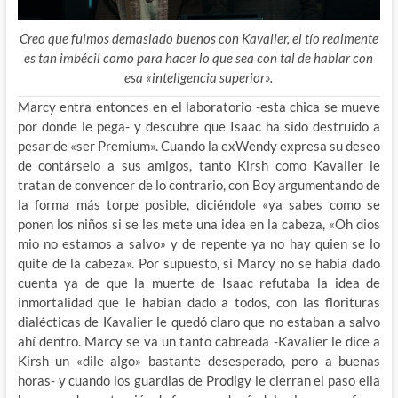
Creo que fuimos demasiado buenos con Kavalier, el tío realmente
es tan imbécil como para hacer lo que sea con tal de hablar con
esa «inteligencia superior».
Marcy entra entonces en el laboratorio -esta chica se mueve
por donde le pega- y descubre que Isaac ha sido destruido a
pesar de «ser Premium». Cuando la exWendy expresa su deseo
de contárselo a sus amigos, tanto Kirsh como Kavalier le
tratan de convencer de lo contrario, con Boy argumentando de
la forma más torpe posible, diciéndole «ya sabes como se
ponen los niños si se les mete una idea en la cabeza, «Oh dios
mio no estamos a salvo» y de repente ya no hay quien se lo
quite de la cabeza». Por supuesto, si Marcy no se había dado
cuenta ya de que la muerte de Isaac refutaba la idea de
inmortalidad que le habian dado a todos, con las florituras
dialécticas de Kavalier le quedó claro que no estaban a salvo
ahí dentro. Marcy se va un tanto cabreada -Kavalier le dice a
Kirsh un «dile algo» bastante desesperado, pero a buenas
horas- y cuando los guardias de Prodigy le cierran el paso ella