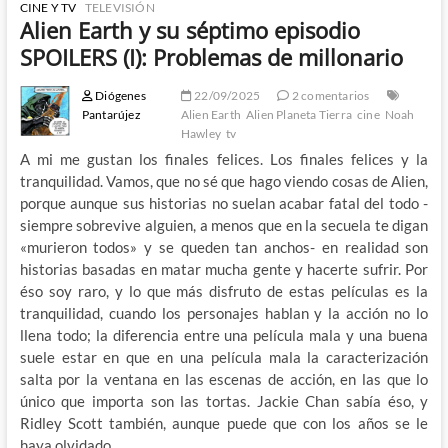
CINE Y TV
TELEVISIÓN
Alien Earth y su séptimo episodio
SPOILERS (I): Problemas de millonario
Diógenes
22/09/2025
2 comentarios
Pantarújez
Alien Earth
Alien Planeta Tierra
cine
Noah
Hawley
tv
A mi me gustan los finales felices. Los finales felices y la
tranquilidad. Vamos, que no sé que hago viendo cosas de Alien,
porque aunque sus historias no suelan acabar fatal del todo -
siempre sobrevive alguien, a menos que en la secuela te digan
«murieron todos» y se queden tan anchos- en realidad son
historias basadas en matar mucha gente y hacerte sufrir. Por
éso soy raro, y lo que más disfruto de estas películas es la
tranquilidad, cuando los personajes hablan y la acción no lo
llena todo; la diferencia entre una película mala y una buena
suele estar en que en una película mala la caracterización
salta por la ventana en las escenas de acción, en las que lo
único que importa son las tortas. Jackie Chan sabía éso, y
Ridley Scott también, aunque puede que con los años se le
haya olvidado.