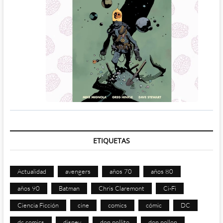
ETIQUETAS
Actualidad
avengers
años 70
años 80
años 90
Batman
Chris Claremont
Ci-Fi
Ciencia Ficción
cine
comics
cómic
DC
dc comics
disney
don pollito
don pollon