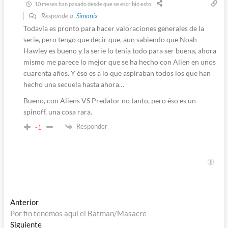
10 meses han pasado desde que se escribió esto
Responde a
Simonix
Todavía es pronto para hacer valoraciones generales de la
serie, pero tengo que decir que, aun sabiendo que Noah
Hawley es bueno y la serie lo tenía todo para ser buena, ahora
mismo me parece lo mejor que se ha hecho con Alien en unos
cuarenta años. Y éso es a lo que aspiraban todos los que han
hecho una secuela hasta ahora…
Bueno, con Aliens VS Predator no tanto, pero éso es un
spinoff, una cosa rara.
Responder
-1
Navegación
Entrada
Anterior
anterior:
Por fin tenemos aquí el Batman/Masacre
de
Entrada
Siguiente