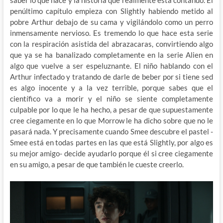
saber lo que hace y la historia que realmente está contando. El
penúltimo capítulo empieza con Slightly habiendo metido al
pobre Arthur debajo de su cama y vigilándolo como un perro
inmensamente nervioso. Es tremendo lo que hace esta serie
con la respiración asistida del abrazacaras, convirtiendo algo
que ya se ha banalizado completamente en la serie Alien en
algo que vuelve a ser espeluznante. El niño hablando con el
Arthur infectado y tratando de darle de beber por si tiene sed
es algo inocente y a la vez terrible, porque sabes que el
científico va a morir y el niño se siente completamente
culpable por lo que le ha hecho, a pesar de que supuestamente
cree ciegamente en lo que Morrow le ha dicho sobre que no le
pasará nada. Y precisamente cuando Smee descubre el pastel -
Smee está en todas partes en las que está Slightly, por algo es
su mejor amigo- decide ayudarlo porque él si cree ciegamente
en su amigo, a pesar de que también le cueste creerlo.