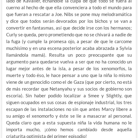
lado de Kavalier, echándole la culpa de que todo se fuera al
cuerno al hecho de que ella convenciera a todo el mundo para
que fueran a rescatar a Joe. Nibs se pone muy melodramática
y dice que todos serán devorados por los bichos y se van a
convertir en fantasmas, así que decide irse con los hermanos;
Curly se queda, pero prometiendo que no se chivará a nadie de
la fuga (y cumple la promesa ojo, a pesar de que le carcome
muchísimo y en una escena posterior acaba abrazada a Sylvia
llamándola mamá). Resulta un poco preocupante que su
argumento para quedarse vuelva a ser que no ha conocido un
lugar mejor antes de la isla, a pesar de los xenomorfos, la
muerte y todo éso, le hace pensar a uno que la niña lo mismo
viene de un genocidio como el de Gaza (que por cierto, no está
de más recordar que Netanyahu y sus socios de gobierno son
escoria). Sin haber podido localizar a Smee y Slightly, que
siguen ocupados en sus cosas de espionaje industrial, los tres
escapan de las instalaciones no sin que antes Marcy libere a
su amigo el xenomorfo y éste se líe a masacrar al personal.
Queda claro que a esta supuesta niña la vida humana no le
importa mucho, ¡cómo hemos cambiado desde aquella
criaturita optimista del primer episodio!