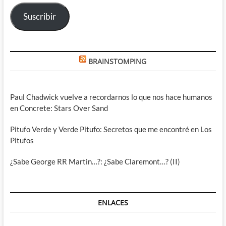
electrónico
Suscribir
BRAINSTOMPING
Paul Chadwick vuelve a recordarnos lo que nos hace humanos
en Concrete: Stars Over Sand
Pitufo Verde y Verde Pitufo: Secretos que me encontré en Los
Pitufos
¿Sabe George RR Martin…?: ¿Sabe Claremont…? (II)
ENLACES