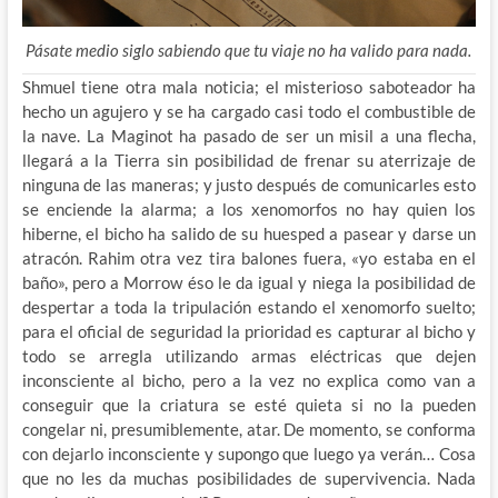
Pásate medio siglo sabiendo que tu viaje no ha valido para nada.
Shmuel tiene otra mala noticia; el misterioso saboteador ha
hecho un agujero y se ha cargado casi todo el combustible de
la nave. La Maginot ha pasado de ser un misil a una flecha,
llegará a la Tierra sin posibilidad de frenar su aterrizaje de
ninguna de las maneras; y justo después de comunicarles esto
se enciende la alarma; a los xenomorfos no hay quien los
hiberne, el bicho ha salido de su huesped a pasear y darse un
atracón. Rahim otra vez tira balones fuera, «yo estaba en el
baño», pero a Morrow éso le da igual y niega la posibilidad de
despertar a toda la tripulación estando el xenomorfo suelto;
para el oficial de seguridad la prioridad es capturar al bicho y
todo se arregla utilizando armas eléctricas que dejen
inconsciente al bicho, pero a la vez no explica como van a
conseguir que la criatura se esté quieta si no la pueden
congelar ni, presumiblemente, atar. De momento, se conforma
con dejarlo inconsciente y supongo que luego ya verán… Cosa
que no les da muchas posibilidades de supervivencia. Nada