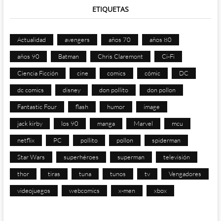
ETIQUETAS
Actualidad
avengers
años 70
años 80
años 90
Batman
Chris Claremont
Ci-Fi
Ciencia Ficción
cine
comics
cómic
DC
dc comics
disney
don pollito
don pollon
Fantastic Four
flash
humor
image
jack kirby
los 90
manga
Marvel
mcu
netflix
PC
pollito
pollon
spiderman
Star Wars
superhéroes
superman
televisión
thor
tiras
tuna
tunos
tv
Vengadores
videojuegos
webcomics
x-men
xbox