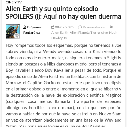
CINE Y TV
Alien Earth y su quinto episodio
SPOILERS (I): Aquí no hay quien duerma
Diógenes
08/09/2025
9 comentarios
Pantarújez
Alien Earth
Alien Planeta Tierra
cine
Noah
Hawley
tv
Hoy rompemos todos los esquemas, porque no tenemos a Joe
sobreviviendo, ni a Wendy oyendo cosas o a Kirsh viendo lo
todo con ojos de querer matar, ni siquiera tenemos a Slightly
siendo un bocazas o a Nibs dándonos miedo, pero si tenemos a
Boy Kavalier siendo Boy Kavalier a pesar de todo. Porque el
episodio cinco de Alien Earth es un flashback con la historia de
Morrow, el Capitán Garfio de esta serie que tuvo una elipsis
en el primer episodio entre el momento en el que se hibernó y
la destrucción de la nave de exploración científica Maginot
(cualquier cosa menos llamarla transporte de especies
alienígenas horribles a exterminar), con lo que hoy por fin
vamos a hablar de por qué la nave se estrelló en Nuevo Siam
en vez de aterrizar placidamente en una base de la Weyland
Yutani. Y sí, por supuesto que es culpa de Boy Kavalier.