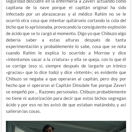
seguridad descubre en la enfermería a Zaveri actuando como
capitana de la nave porque el capitán original ha sido
infectado por un abrazacaras y al médico Rahim no se le
ocurrió otra cosa que intentar quitárselo cortando la cola del
bicho que lo aprisionaba, provocando la consiguiente explosión
de ácido que se lo cargó al momento. Digo yo que Chibuzo algo
debería saber a estas alturas después de tanta
experimentación y probablemente lo sabe, cosa que se nota
cuando Rahim le explica lo ocurrido a Morrow y dice
«intentamos sacar a la criatura» y ella se queja, con lo que él
se corrige (eso sí, siempre después de largarle un irónico
«gracias» que lo dice todo) y dice «intenté»; es evidente que
Chibuzo se negaba a que operaran al capitán, pero doy por
hecho que si operaron al Capitán Dinsdale fue porque Zaveri
se empeñó por… Razones personales. Chibuzo probablemente
no tiene ni autorización para decir que estos bichos segregan
ácido y por eso no les avisó de que estaban matándolo, y así
salieron las cosas.