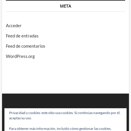
META
Acceder
Feed de entradas
Feed de comentarios
WordPress.org
Privacidad y cookies: este sitio usa cookies. Si continúas navegando por él,
aceptas su uso.
Para obtener más información, incluido cómo gestionar las cookies,
BRAINSTOMPING
| Diseñado por:
Theme Freesia
|
WordPress
| © Todos