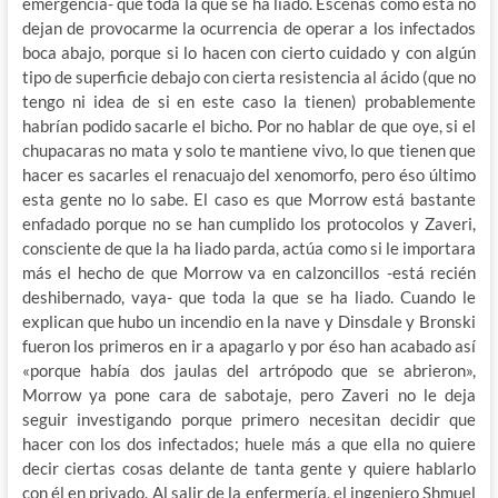
emergencia- que toda la que se ha liado. Escenas como esta no
dejan de provocarme la ocurrencia de operar a los infectados
boca abajo, porque si lo hacen con cierto cuidado y con algún
tipo de superficie debajo con cierta resistencia al ácido (que no
tengo ni idea de si en este caso la tienen) probablemente
habrían podido sacarle el bicho. Por no hablar de que oye, si el
chupacaras no mata y solo te mantiene vivo, lo que tienen que
hacer es sacarles el renacuajo del xenomorfo, pero éso último
esta gente no lo sabe. El caso es que Morrow está bastante
enfadado porque no se han cumplido los protocolos y Zaveri,
consciente de que la ha liado parda, actúa como si le importara
más el hecho de que Morrow va en calzoncillos -está recién
deshibernado, vaya- que toda la que se ha liado. Cuando le
explican que hubo un incendio en la nave y Dinsdale y Bronski
fueron los primeros en ir a apagarlo y por éso han acabado así
«porque había dos jaulas del artrópodo que se abrieron»,
Morrow ya pone cara de sabotaje, pero Zaveri no le deja
seguir investigando porque primero necesitan decidir que
hacer con los dos infectados; huele más a que ella no quiere
decir ciertas cosas delante de tanta gente y quiere hablarlo
con él en privado. Al salir de la enfermería, el ingeniero Shmuel