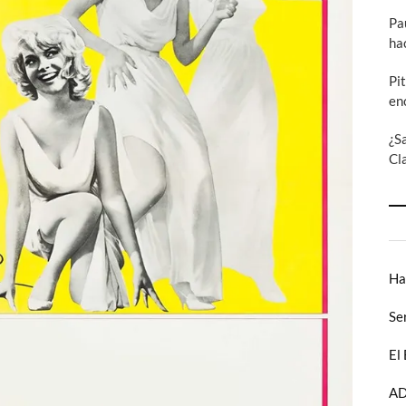
Pa
ha
Pi
en
¿S
Cl
Ha
Se
El
AD