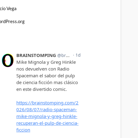
cío Vega
rdPress.org