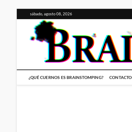
Saltar
sábado, agosto 08, 2026
al
contenido
¿QUÉ CUERNOS ES BRAINSTOMPING?
CONTACTO