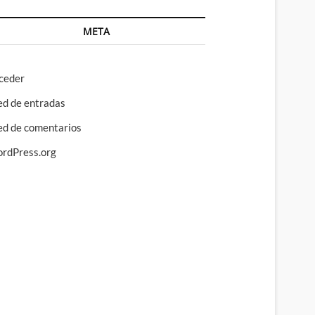
META
ceder
ed de entradas
ed de comentarios
rdPress.org