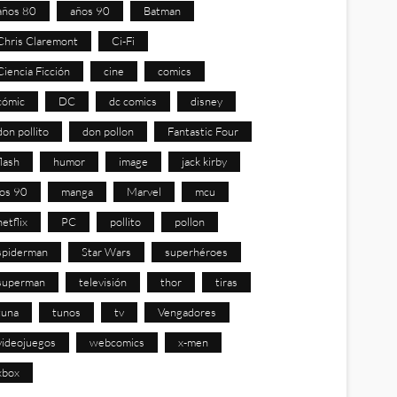
años 80
años 90
Batman
Chris Claremont
Ci-Fi
Ciencia Ficción
cine
comics
cómic
DC
dc comics
disney
don pollito
don pollon
Fantastic Four
flash
humor
image
jack kirby
los 90
manga
Marvel
mcu
netflix
PC
pollito
pollon
spiderman
Star Wars
superhéroes
superman
televisión
thor
tiras
tuna
tunos
tv
Vengadores
videojuegos
webcomics
x-men
xbox