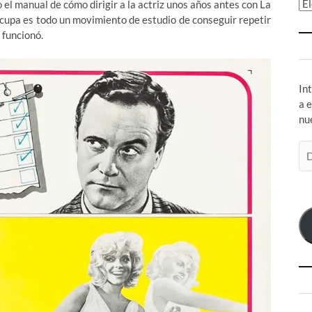
Ar
o el manual de cómo dirigir a la actriz unos años antes con La
 ocupa es todo un movimiento de estudio de conseguir repetir
 funcionó.
In
a 
nu
Di
de
co
el