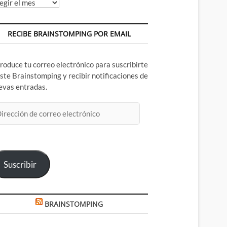
chivos
RECIBE BRAINSTOMPING POR EMAIL
troduce tu correo electrónico para suscribirte
este Brainstomping y recibir notificaciones de
evas entradas.
rección
rreo
ectrónico
Suscribir
BRAINSTOMPING