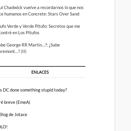
ul Chadwick vuelve a recordarnos lo que nos
ce humanos en Concrete: Stars Over Sand
tufo Verde y Verde Pitufo: Secretos que me
contré en Los Pitufos
abe George RR Martin…?: ¿Sabe
aremont…? (II)
ENLACES
s DC done something stupid today?
ré breve (EmeA)
 Blog de Jotace
LO!