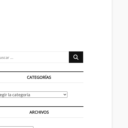
n
ú
Buscar
…
CATEGORÍAS
tegorías
ARCHIVOS