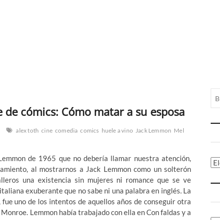
 de cómics: Cómo matar a su esposa
alex toth
cine
comedia
comics
huele a vino
Jack Lemmon
Mel
Lemmon de 1965 que no debería llamar nuestra atención,
Ca
eamiento, al mostrarnos a Jack Lemmon como un solterón
alleros una existencia sin mujeres ni romance que se ve
italiana exuberante que no sabe ni una palabra en inglés. La
d, fue uno de los intentos de aquellos años de conseguir otra
n Monroe. Lemmon había trabajado con ella en Con faldas y a