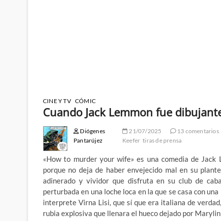
CINE Y TV
CÓMIC
Cuando Jack Lemmon fue dibujante
Diógenes
21/07/2025
13 comentarios
Pantarújez
Keefer
tiras de prensa
«How to murder your wife» es una comedia de Jack 
porque no deja de haber envejecido mal en su plant
adinerado y vividor que disfruta en su club de cab
perturbada en una loche loca en la que se casa con una 
interprete Virna Lisi, que sí que era italiana de verda
rubia explosiva que llenara el hueco dejado por Maryli