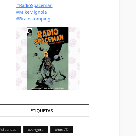
ETIQUETAS
Actualidad
avengers
años 70