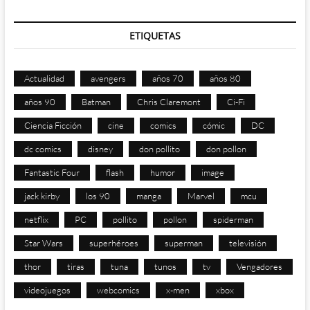
ETIQUETAS
Actualidad
avengers
años 70
años 80
años 90
Batman
Chris Claremont
Ci-Fi
Ciencia Ficción
cine
comics
cómic
DC
dc comics
disney
don pollito
don pollon
Fantastic Four
flash
humor
image
jack kirby
los 90
manga
Marvel
mcu
netflix
PC
pollito
pollon
spiderman
Star Wars
superhéroes
superman
televisión
thor
tiras
tuna
tunos
tv
Vengadores
videojuegos
webcomics
x-men
xbox