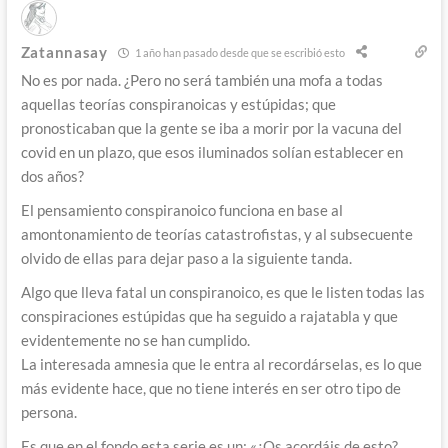
Zatannasay
1 año han pasado desde que se escribió esto
No es por nada. ¿Pero no será también una mofa a todas
aquellas teorías conspiranoicas y estúpidas; que
pronosticaban que la gente se iba a morir por la vacuna del
covid en un plazo, que esos iluminados solían establecer en
dos años?
El pensamiento conspiranoico funciona en base al
amontonamiento de teorías catastrofistas, y al subsecuente
olvido de ellas para dejar paso a la siguiente tanda.
Algo que lleva fatal un conspiranoico, es que le listen todas las
conspiraciones estúpidas que ha seguido a rajatabla y que
evidentemente no se han cumplido.
La interesada amnesia que le entra al recordárselas, es lo que
más evidente hace, que no tiene interés en ser otro tipo de
persona.
Es que en el fondo esta serie es un: «¿Os acordáis de esto?