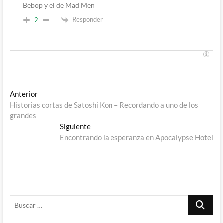
Bebop y el de Mad Men
Responder
2
Navegación
Entrada
Anterior
anterior:
Historias cortas de Satoshi Kon – Recordando a uno de los
de
grandes
entradas
Entrada
Siguiente
siguiente:
Encontrando la esperanza en Apocalypse Hotel
Buscar
…