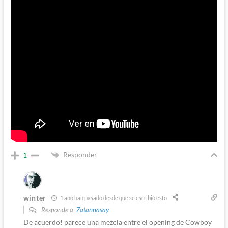
Responder
1
winter
1 año han pasado desde que se escribió esto
Responde a
Zatannasay
De acuerdo! parece una mezcla entre el opening de Cowboy