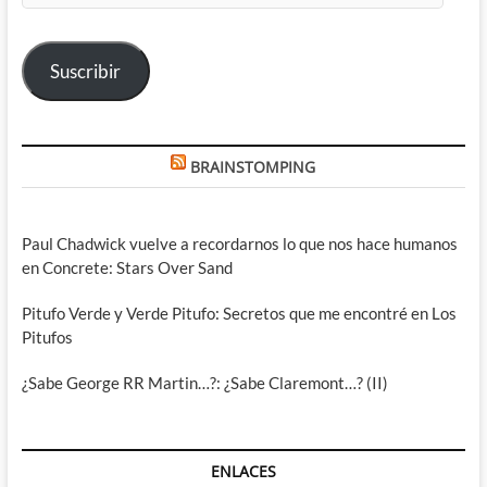
correo
electrónico
Suscribir
BRAINSTOMPING
Paul Chadwick vuelve a recordarnos lo que nos hace humanos
en Concrete: Stars Over Sand
Pitufo Verde y Verde Pitufo: Secretos que me encontré en Los
Pitufos
¿Sabe George RR Martin…?: ¿Sabe Claremont…? (II)
ENLACES