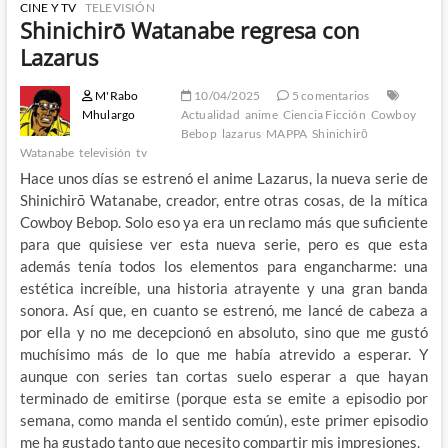
CINE Y TV
TELEVISIÓN
Shinichirō Watanabe regresa con
Lazarus
M'Rabo
10/04/2025
5 comentarios
Mhulargo
Actualidad
anime
Ciencia Ficción
Cowboy
Bebop
lazarus
MAPPA
Shinichirō
Watanabe
televisión
tv
Hace unos días se estrenó el anime Lazarus, la nueva serie de
Shinichirō Watanabe, creador, entre otras cosas, de la mítica
Cowboy Bebop. Solo eso ya era un reclamo más que suficiente
para que quisiese ver esta nueva serie, pero es que esta
además tenía todos los elementos para engancharme: una
estética increíble, una historia atrayente y una gran banda
sonora. Así que, en cuanto se estrenó, me lancé de cabeza a
por ella y no me decepcionó en absoluto, sino que me gustó
muchísimo más de lo que me había atrevido a esperar. Y
aunque con series tan cortas suelo esperar a que hayan
terminado de emitirse (porque esta se emite a episodio por
semana, como manda el sentido común), este primer episodio
me ha gustado tanto que necesito compartir mis impresiones.