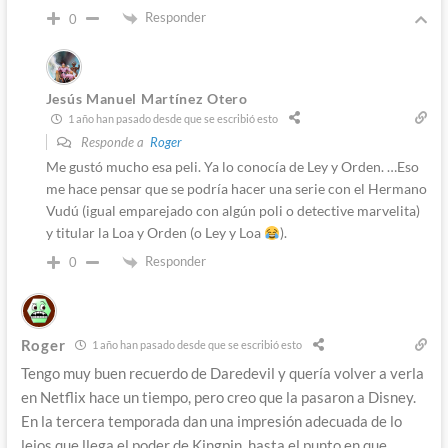
Responder
0
Jesús Manuel Martínez Otero
1 año han pasado desde que se escribió esto
Responde a
Roger
Me gustó mucho esa peli. Ya lo conocía de Ley y Orden. …Eso
me hace pensar que se podría hacer una serie con el Hermano
Vudú (igual emparejado con algún poli o detective marvelita)
y titular la Loa y Orden (o Ley y Loa
).
Responder
0
Roger
1 año han pasado desde que se escribió esto
Tengo muy buen recuerdo de Daredevil y quería volver a verla
en Netflix hace un tiempo, pero creo que la pasaron a Disney.
En la tercera temporada dan una impresión adecuada de lo
lejos que llega el poder de Kingpin, hasta el punto en que