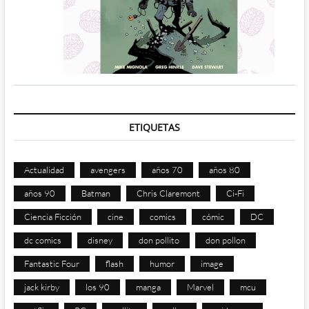
ETIQUETAS
Actualidad
avengers
años 70
años 80
años 90
Batman
Chris Claremont
Ci-Fi
Ciencia Ficción
cine
comics
cómic
DC
dc comics
disney
don pollito
don pollon
Fantastic Four
flash
humor
image
jack kirby
los 90
manga
Marvel
mcu