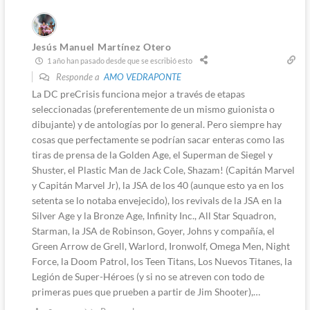
Jesús Manuel Martínez Otero
1 año han pasado desde que se escribió esto
Responde a
AMO VEDRAPONTE
La DC preCrisis funciona mejor a través de etapas
seleccionadas (preferentemente de un mismo guionista o
dibujante) y de antologías por lo general. Pero siempre hay
cosas que perfectamente se podrían sacar enteras como las
tiras de prensa de la Golden Age, el Superman de Siegel y
Shuster, el Plastic Man de Jack Cole, Shazam! (Capitán Marvel
y Capitán Marvel Jr), la JSA de los 40 (aunque esto ya en los
setenta se lo notaba envejecido), los revivals de la JSA en la
Silver Age y la Bronze Age, Infinity Inc., All Star Squadron,
Starman, la JSA de Robinson, Goyer, Johns y compañía, el
Green Arrow de Grell, Warlord, Ironwolf, Omega Men, Night
Force, la Doom Patrol, los Teen Titans, Los Nuevos Titanes, la
Legión de Super-Héroes (y si no se atreven con todo de
primeras pues que prueben a partir de Jim Shooter),…