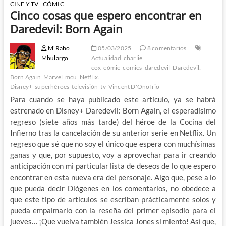
CINE Y TV
CÓMIC
Cinco cosas que espero encontrar en
Daredevil: Born Again
M'Rabo
05/03/2025
8 comentarios
Mhulargo
Actualidad
charlie
cox
cómic
comics
daredevil
Daredevil:
Born Again
Marvel
mcu
Netflix.
Disney+
superhéroes
televisión
tv
Vincent D'Onofrio
Para cuando se haya publicado este artículo, ya se habrá
estrenado en Disney+ Daredevil: Born Again, el esperadísimo
regreso (siete años más tarde) del héroe de la Cocina del
Infierno tras la cancelación de su anterior serie en Netflix. Un
regreso que sé que no soy el único que espera con muchísimas
ganas y que, por supuesto, voy a aprovechar para ir creando
anticipación con mi particular lista de deseos de lo que espero
encontrar en esta nueva era del personaje. Algo que, pese a lo
que pueda decir Diógenes en los comentarios, no obedece a
que este tipo de artículos se escriban prácticamente solos y
pueda empalmarlo con la reseña del primer episodio para el
jueves… ¡Que vuelva también Jessica Jones si miento! Así que,