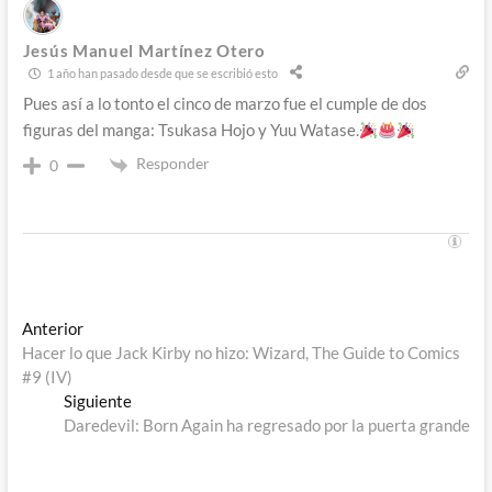
Jesús Manuel Martínez Otero
1 año han pasado desde que se escribió esto
Pues así a lo tonto el cinco de marzo fue el cumple de dos
figuras del manga: Tsukasa Hojo y Yuu Watase.
Responder
0
Navegación
Entrada
Anterior
anterior:
Hacer lo que Jack Kirby no hizo: Wizard, The Guide to Comics
de
#9 (IV)
entradas
Entrada
Siguiente
siguiente:
Daredevil: Born Again ha regresado por la puerta grande