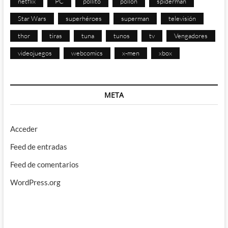
netflix
PC
pollito
pollon
spiderman
Star Wars
superhéroes
superman
televisión
thor
tiras
tuna
tunos
tv
Vengadores
videojuegos
webcomics
x-men
xbox
META
Acceder
Feed de entradas
Feed de comentarios
WordPress.org