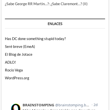
¿Sabe George RR Martin…?: ¿Sabe Claremont…? (II)
ENLACES
Has DC done something stupid today?
Seré breve (EmeA)
El Blog de Jotace
ADLO!
Rocío Vega
WordPress.org