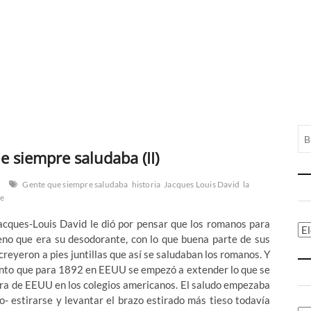
e siempre saludaba (II)
Gente que siempre saludaba
historia
Jacques Louis David
la
e
acques-Louis David le dió por pensar que los romanos para
Ca
eno que era su desodorante, con lo que buena parte de sus
creyeron a pies juntillas que así se saludaban los romanos. Y
tanto que para 1892 en EEUU se empezó a extender lo que se
dera de EEUU en los colegios americanos. El saludo empezaba
o- estirarse y levantar el brazo estirado más tieso todavía