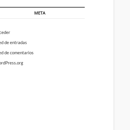
META
ceder
ed de entradas
ed de comentarios
rdPress.org