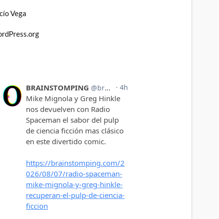
cío Vega
rdPress.org