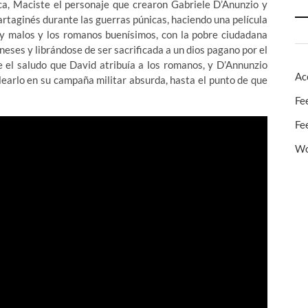
ca, Maciste el personaje que crearon Gabriele D’Anunzio y
cartaginés durante las guerras púnicas, haciendo una película
y malos y los romanos buenísimos, con la pobre ciudadana
neses y librándose de ser sacrificada a un dios pagano por el
e el saludo que David atribuía a los romanos, y D’Annunzio
Ac
earlo en su campaña militar absurda, hasta el punto de que
Fe
Fe
Wo