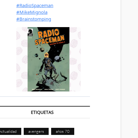
ETIQUETAS
Actualidad
avengers
años 70