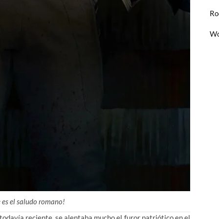
Ro
Wo
e es el saludo romano!
todavía reciente, se alentaba mucho el furor patriótico en el