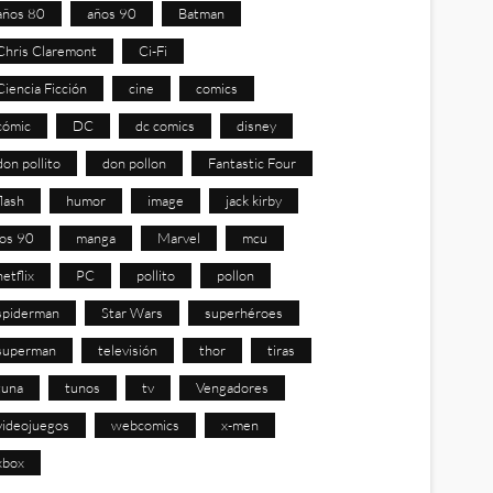
años 80
años 90
Batman
Chris Claremont
Ci-Fi
Ciencia Ficción
cine
comics
cómic
DC
dc comics
disney
don pollito
don pollon
Fantastic Four
flash
humor
image
jack kirby
los 90
manga
Marvel
mcu
netflix
PC
pollito
pollon
spiderman
Star Wars
superhéroes
superman
televisión
thor
tiras
tuna
tunos
tv
Vengadores
videojuegos
webcomics
x-men
xbox