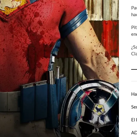
Pa
ha
Pi
en
¿S
Cl
Ha
Se
El
AD