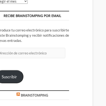
chivos
RECIBE BRAINSTOMPING POR EMAIL
troduce tu correo electrónico para suscribirte
este Brainstomping y recibir notificaciones de
evas entradas.
rección
rreo
ectrónico
Suscribir
BRAINSTOMPING