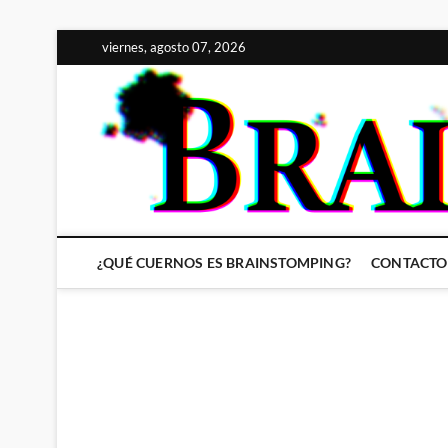
Saltar
viernes, agosto 07, 2026
al
contenido
¿QUÉ CUERNOS ES BRAINSTOMPING?
CONTACTO