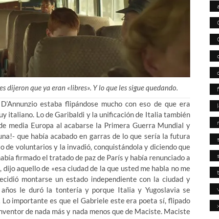
 dijeron que ya eran «libres». Y lo que les sigue quedando.
e D’Annunzio estaba flipándose mucho con eso de que era
uy italiano. Lo de Garibaldi y la unificación de Italia también
o de media Europa al acabarse la Primera Guerra Mundial y
una!- que había acabado en garras de lo que sería la futura
o de voluntarios y la invadió, conquistándola y diciendo que
 había firmado el tratado de paz de París y había renunciado a
a, dijo aquello de «esa ciudad de la que usted me habla no me
decidió montarse un estado independiente con la ciudad y
años le duró la tontería y porque Italia y Yugoslavia se
 Lo importante es que el Gabriele este era poeta sí, flipado
 inventor de nada más y nada menos que de Maciste. Maciste