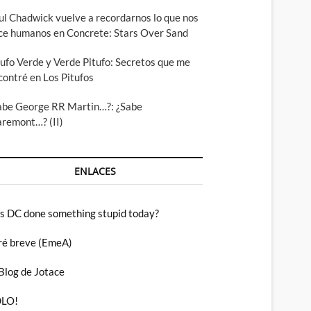
ul Chadwick vuelve a recordarnos lo que nos
ce humanos en Concrete: Stars Over Sand
tufo Verde y Verde Pitufo: Secretos que me
contré en Los Pitufos
abe George RR Martin…?: ¿Sabe
aremont…? (II)
ENLACES
s DC done something stupid today?
ré breve (EmeA)
 Blog de Jotace
LO!