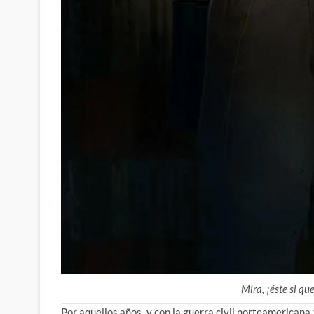
Mira, ¡éste si qu
Por aquellos años, y con la guerra civil norteamericana 