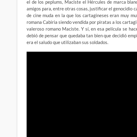
el de los peplums, Maciste el Hércules de marca blan
amigos para, entre otras cosas, justificar el genocidio 
de cine muda en la que los cartagineses eran muy mu
romana Cabiria siendo vendida por piratas a los cartagi
valeroso romano Maciste. Y sí, en esa película se hac
debió de pensar que quedaba tan bien que decidió empl
era el saludo que utilizaban sus soldados.