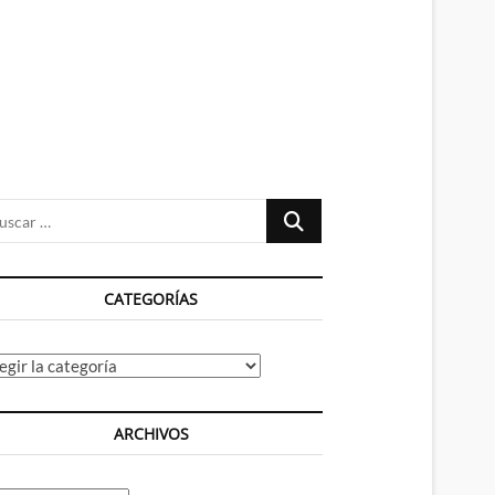
n
ú
Buscar
…
CATEGORÍAS
tegorías
ARCHIVOS