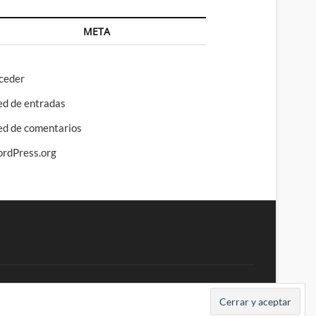
META
ceder
ed de entradas
ed de comentarios
rdPress.org