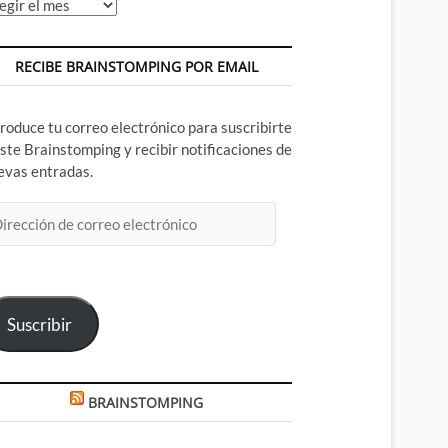
chivos
RECIBE BRAINSTOMPING POR EMAIL
troduce tu correo electrónico para suscribirte
este Brainstomping y recibir notificaciones de
evas entradas.
rección
rreo
ectrónico
Suscribir
BRAINSTOMPING