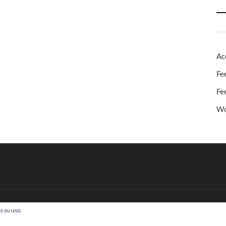
Ac
Fe
Fe
Wo
s su uso.
 Todos los derechos reservados