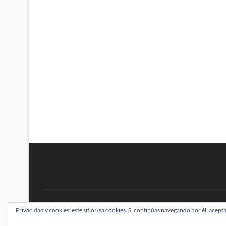
BRAINSTOMPING
Privacidad y cookies: este sitio usa cookies. Si continúas navegando por él, acepta
| Diseñado por:
Theme Freesia
|
WordPress
| ©