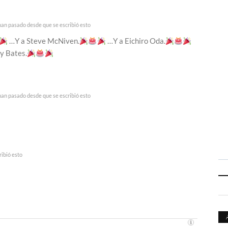
han pasado desde que se escribió esto
…Y a Steve McNiven.
…Y a Eichiro Oda.
y Bates.
han pasado desde que se escribió esto
ibió esto