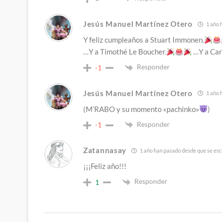
Jesús Manuel Martínez Otero
1 año 
Y feliz cumpleaños a Stuart Immonen.
…Y a Timothé Le Boucher.
…Y a Car
Responder
-1
Jesús Manuel Martínez Otero
1 año 
(M’RABO y su momento «pachinko»
)
Responder
-1
Zatannasay
1 año han pasado desde que se escr
¡¡¡Feliz año!!!
Responder
1