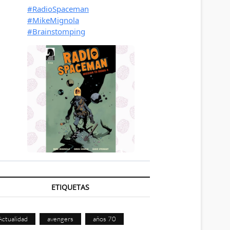
ETIQUETAS
Actualidad
avengers
años 70