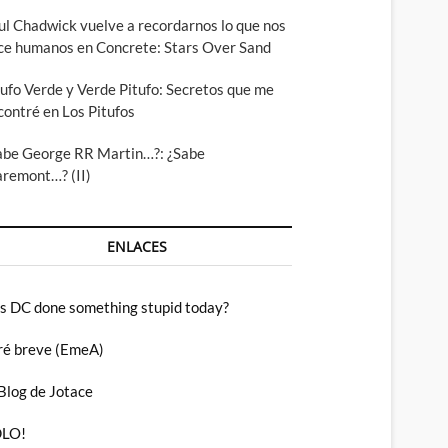
ul Chadwick vuelve a recordarnos lo que nos
ce humanos en Concrete: Stars Over Sand
tufo Verde y Verde Pitufo: Secretos que me
contré en Los Pitufos
abe George RR Martin…?: ¿Sabe
aremont…? (II)
ENLACES
s DC done something stupid today?
ré breve (EmeA)
 Blog de Jotace
LO!