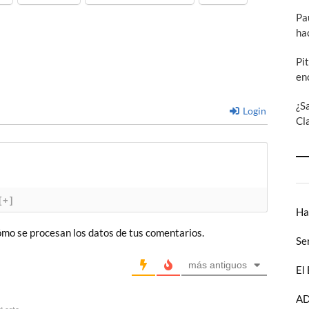
Pa
ha
Pi
en
¿S
Login
Cl
[+]
Ha
mo se procesan los datos de tus comentarios.
Se
más antiguos
El
AD