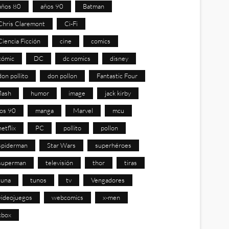
años 80
años 90
Batman
Chris Claremont
Ci-Fi
Ciencia Ficción
cine
comics
cómic
DC
dc comics
disney
don pollito
don pollon
Fantastic Four
flash
humor
image
jack kirby
los 90
manga
Marvel
mcu
netflix
PC
pollito
pollon
spiderman
Star Wars
superhéroes
superman
televisión
thor
tiras
tuna
tunos
tv
Vengadores
videojuegos
webcomics
x-men
xbox