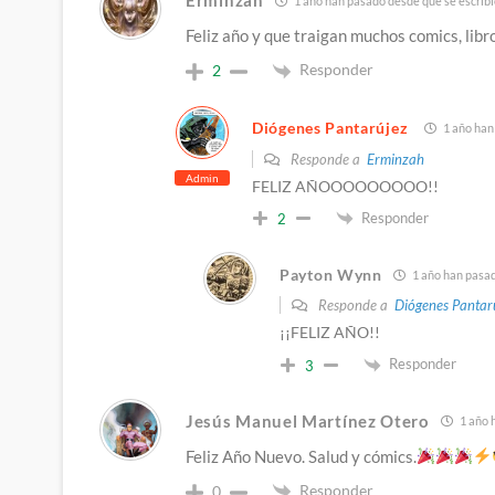
Erminzah
1 año han pasado desde que se escribi
Feliz año y que traigan muchos comics, libro
Responder
2
Diógenes Pantarújez
1 año han
Responde a
Erminzah
Admin
FELIZ AÑOOOOOOOOO!!
Responder
2
Payton Wynn
1 año han pasad
Responde a
Diógenes Pantar
¡¡FELIZ AÑO!!
Responder
3
Jesús Manuel Martínez Otero
1 año 
Feliz Año Nuevo. Salud y cómics.
Responder
0