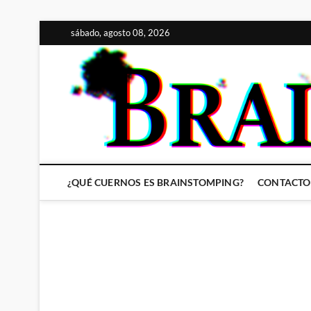
Saltar
sábado, agosto 08, 2026
al
contenido
¿QUÉ CUERNOS ES BRAINSTOMPING?
CONTACTO