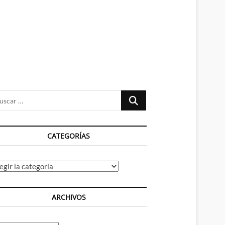
n
ú
Buscar
…
CATEGORÍAS
tegorías
ARCHIVOS