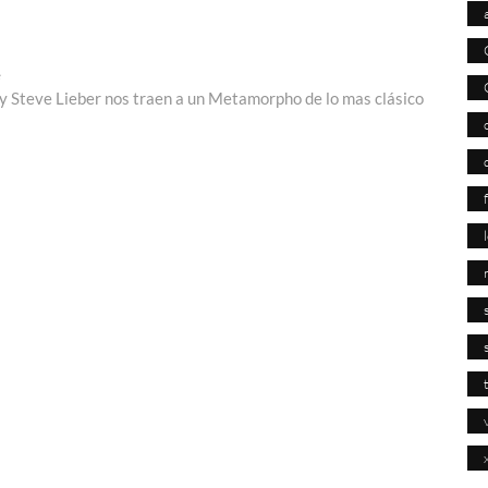
Entrada
e
siguiente:
y Steve Lieber nos traen a un Metamorpho de lo mas clásico