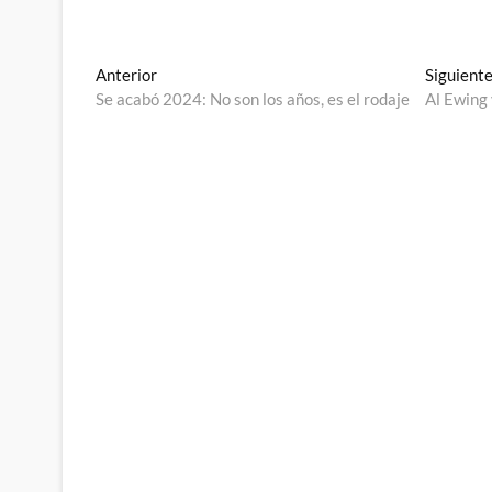
Navegación
Entrada
Anterior
Siguient
anterior:
Se acabó 2024: No son los años, es el rodaje
Al Ewing 
de
entradas