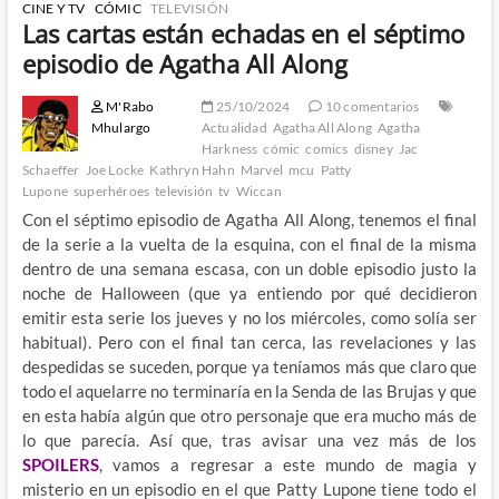
CINE Y TV
CÓMIC
TELEVISIÓN
Las cartas están echadas en el séptimo
episodio de Agatha All Along
M'Rabo
25/10/2024
10 comentarios
Mhulargo
Actualidad
Agatha All Along
Agatha
Harkness
cómic
comics
disney
Jac
Schaeffer
Joe Locke
Kathryn Hahn
Marvel
mcu
Patty
Lupone
superhéroes
televisión
tv
Wiccan
Con el séptimo episodio de Agatha All Along, tenemos el final
de la serie a la vuelta de la esquina, con el final de la misma
dentro de una semana escasa, con un doble episodio justo la
noche de Halloween (que ya entiendo por qué decidieron
emitir esta serie los jueves y no los miércoles, como solía ser
habitual). Pero con el final tan cerca, las revelaciones y las
despedidas se suceden, porque ya teníamos más que claro que
todo el aquelarre no terminaría en la Senda de las Brujas y que
en esta había algún que otro personaje que era mucho más de
lo que parecía. Así que, tras avisar una vez más de los
SPOILERS
, vamos a regresar a este mundo de magia y
misterio en un episodio en el que Patty Lupone tiene todo el