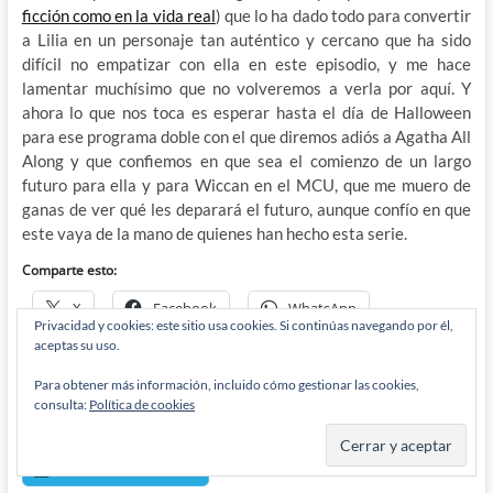
ficción como en la vida real
) que lo ha dado todo para convertir
a Lilia en un personaje tan auténtico y cercano que ha sido
difícil no empatizar con ella en este episodio, y me hace
lamentar muchísimo que no volveremos a verla por aquí. Y
ahora lo que nos toca es esperar hasta el día de Halloween
para ese programa doble con el que diremos adiós a Agatha All
Along y que confiemos en que sea el comienzo de un largo
futuro para ella y para Wiccan en el MCU, que me muero de
ganas de ver qué les deparará el futuro, aunque confío en que
este vaya de la mano de quienes han hecho esta serie.
Comparte esto:
X
Facebook
WhatsApp
Privacidad y cookies: este sitio usa cookies. Si continúas navegando por él,
aceptas su uso.
Reddit
Tumblr
Correo electrónico
Para obtener más información, incluido cómo gestionar las cookies,
Más
consulta:
Política de cookies