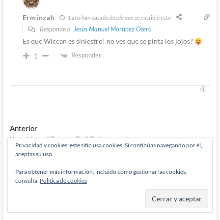
Erminzah
1 año han pasado desde que se escribió esto
Responde a
Jesús Manuel Martínez Otero
Es que Wiccan es siniestro! no ves que se pinta los jojos?
Responder
1
Navegación
Entrada
Anterior
anterior:
Ya está aquí Dragon Ball Daima
de
Privacidad y cookies: este sitio usa cookies. Si continúas navegando por él,
Entrada
Siguiente
aceptas su uso.
entradas
siguiente:
La verdad al descubierto en el sexto episodio de Agatha All
Along
Para obtener más información, incluido cómo gestionar las cookies,
consulta:
Política de cookies