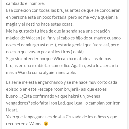
cambiado el nombre.
Esa conexión con todas las brujas antes de que se conocieran
en persona está un poco forzada, pero no me voy a quejar, la
magia y el destino hace estas cosas.
Me ha gustado tu idea de que la senda sea una creación
mágica de Wiccan ( al fin y al cabo es hijo de su madre cuando
no es el demiurgo así que..), estaría genial que fuera así, pero
no creo que vayan por ahí los tiros ( ojalá).
Sigo sin entender porque Wiccan ha matado a las demás
brujas en una » rabieta» como dice Agatha, esto le acercaría
más a Wanda como alguien inestable.
La serie me está enganchando y se me hace muy corto cada
episodio en este «escape room brujeril» así que eso es
bueno….¿Está confirmado ya que habrá un jovenes
vengadores? solo falta Iron Lad, que igual lo cambian por Iron
Heart,
Yo lo que tengo ganas es de «La Cruzada de los niños» y que
recuperen a Wanda