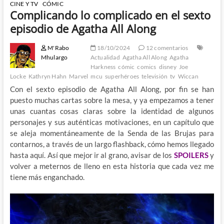
CINE Y TV
CÓMIC
Complicando lo complicado en el sexto
episodio de Agatha All Along
M'Rabo
18/10/2024
12 comentarios
Mhulargo
Actualidad
Agatha All Along
Agatha
Harkness
cómic
comics
disney
Joe
Locke
Kathryn Hahn
Marvel
mcu
superhéroes
televisión
tv
Wiccan
Con el sexto episodio de Agatha All Along, por fin se han
puesto muchas cartas sobre la mesa, y ya empezamos a tener
unas cuantas cosas claras sobre la identidad de algunos
personajes y sus auténticas motivaciones, en un capítulo que
se aleja momentáneamente de la Senda de las Brujas para
contarnos, a través de un largo flashback, cómo hemos llegado
hasta aquí. Así que mejor ir al grano, avisar de los
SPOILERS
y
volver a meternos de lleno en esta historia que cada vez me
tiene más enganchado.