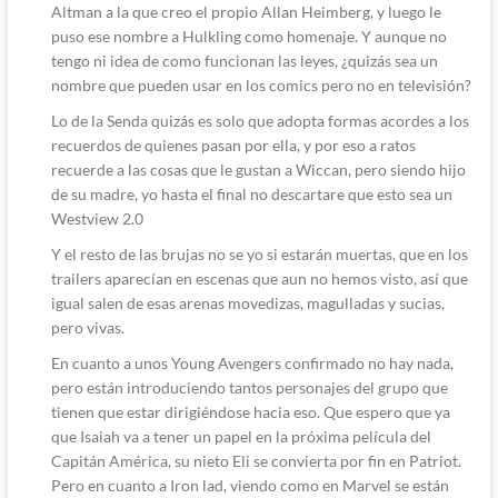
Altman a la que creo el propio Allan Heimberg, y luego le
puso ese nombre a Hulkling como homenaje. Y aunque no
tengo ni idea de como funcionan las leyes, ¿quizás sea un
nombre que pueden usar en los comics pero no en televisión?
Lo de la Senda quizás es solo que adopta formas acordes a los
recuerdos de quienes pasan por ella, y por eso a ratos
recuerde a las cosas que le gustan a Wiccan, pero siendo hijo
de su madre, yo hasta el final no descartare que esto sea un
Westview 2.0
Y el resto de las brujas no se yo si estarán muertas, que en los
trailers aparecían en escenas que aun no hemos visto, así que
igual salen de esas arenas movedizas, magulladas y sucias,
pero vivas.
En cuanto a unos Young Avengers confirmado no hay nada,
pero están introduciendo tantos personajes del grupo que
tienen que estar dirigiéndose hacia eso. Que espero que ya
que Isaiah va a tener un papel en la próxima película del
Capitán América, su nieto Eli se convierta por fin en Patriot.
Pero en cuanto a Iron lad, viendo como en Marvel se están