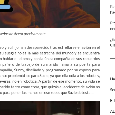
Pa
ha
Pi
en
vedas de Acero precisamente
¿S
Cl
o y su hijo han desaparecido tras estrellarse el avión en el
n su suegra no es la más estrecha del mundo y se encuentra
n hablar el idioma y con la única compañía de sus recuerdos
ompañero de trabajo de su marido llama a su puerta para
ompañía, Sunny, diseñado y programado por su esposo para
anto problemático para Suzie, ya que ella odia a los robots y,
Ha
everas, no en robótica. A partir de ese momento, su vida se
marido tanto como creía, que quizás el accidente de avión no
Se
do para poner las manos en ese robot que Suzie detesta…
El
AD