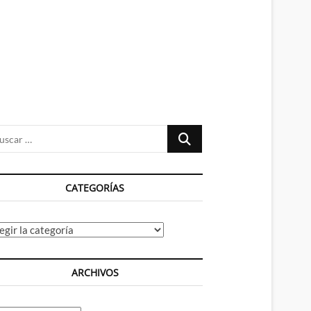
n
ú
Buscar
…
CATEGORÍAS
tegorías
ARCHIVOS