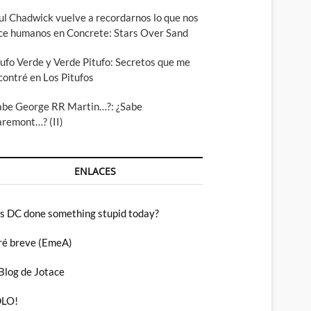
ul Chadwick vuelve a recordarnos lo que nos
ce humanos en Concrete: Stars Over Sand
tufo Verde y Verde Pitufo: Secretos que me
contré en Los Pitufos
abe George RR Martin…?: ¿Sabe
aremont…? (II)
ENLACES
s DC done something stupid today?
ré breve (EmeA)
 Blog de Jotace
LO!