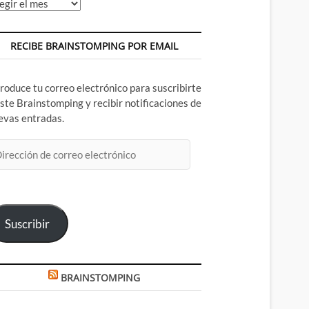
chivos
RECIBE BRAINSTOMPING POR EMAIL
troduce tu correo electrónico para suscribirte
este Brainstomping y recibir notificaciones de
evas entradas.
rección
rreo
ectrónico
Suscribir
BRAINSTOMPING