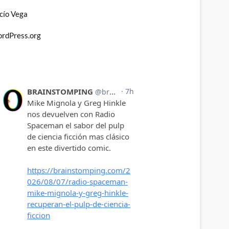
cío Vega
rdPress.org