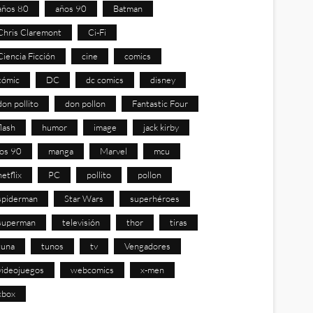
años 80
años 90
Batman
Chris Claremont
Ci-Fi
Ciencia Ficción
cine
comics
cómic
DC
dc comics
disney
don pollito
don pollon
Fantastic Four
flash
humor
image
jack kirby
los 90
manga
Marvel
mcu
netflix
PC
pollito
pollon
spiderman
Star Wars
superhéroes
superman
televisión
thor
tiras
tuna
tunos
tv
Vengadores
videojuegos
webcomics
x-men
xbox