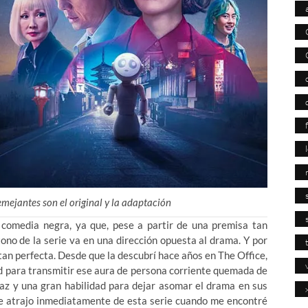
mejantes son el original y la adaptación
comedia negra, ya que, pese a partir de una premisa tan
 tono de la serie va en una dirección opuesta al drama. Y por
tan perfecta. Desde que la descubrí hace años en The Office,
ad para transmitir ese aura de persona corriente quemada de
az y una gran habilidad para dejar asomar el drama en sus
 me atrajo inmediatamente de esta serie cuando me encontré