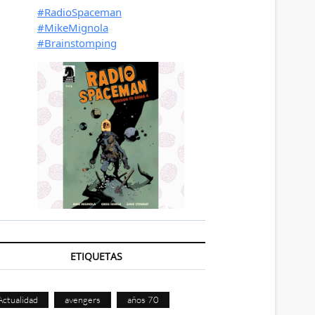
ETIQUETAS
Actualidad
avengers
años 70