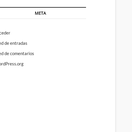
META
ceder
ed de entradas
ed de comentarios
rdPress.org