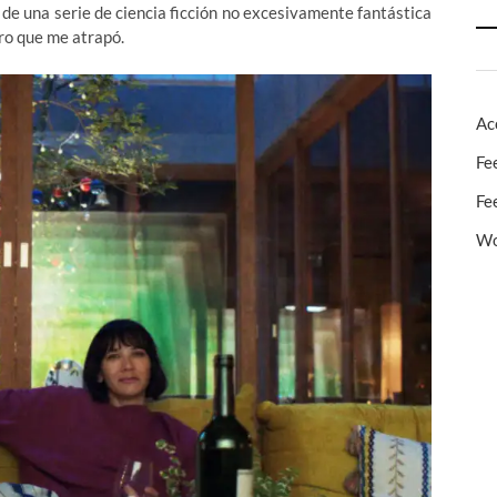
se de una serie de ciencia ficción no excesivamente fantástica
tro que me atrapó.
Ac
Fe
Fe
Wo