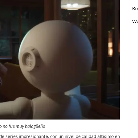
Ro
Wo
ro no fue muy halagüeño
 series impresionante, con un nivel de calidad altísimo en