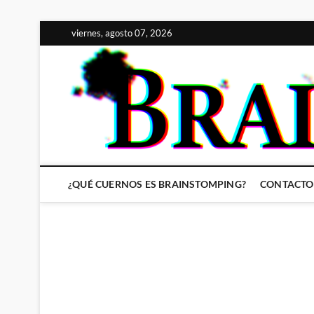
Saltar
viernes, agosto 07, 2026
al
contenido
¿QUÉ CUERNOS ES BRAINSTOMPING?
CONTACTO