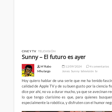
CINE Y TV
TELEVISIÓN
Sunny – El futuro es ayer
M'Rabo
12/09/2024
4 comentarios
Mhulargo
Jones
Sunny
televisión
tv
Hoy quiero hablar de una serie que me ha tenido fasci
calidad de Apple TV y de su buen gusto por la ciencia f
dice por ahí, no va a durar mucho, ya que se avecinan r
lo que tengo clarísimo es que, para quienes busquen
especialmente la robótica, y disfruten con el humor neg