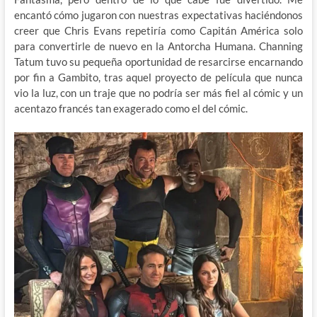
encantó cómo jugaron con nuestras expectativas haciéndonos
creer que Chris Evans repetiría como Capitán América solo
para convertirle de nuevo en la Antorcha Humana. Channing
Tatum tuvo su pequeña oportunidad de resarcirse encarnando
por fin a Gambito, tras aquel proyecto de película que nunca
vio la luz, con un traje que no podría ser más fiel al cómic y un
acentazo francés tan exagerado como el del cómic.