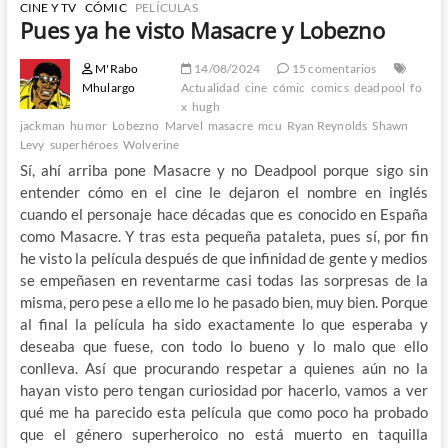
CINE Y TV
CÓMIC
PELÍCULAS
Pues ya he visto Masacre y Lobezno
M'Rabo
14/08/2024
15 comentarios
Mhulargo
Actualidad
cine
cómic
comics
deadpool
fo
x
hugh
jackman
humor
Lobezno
Marvel
masacre
mcu
Ryan Reynolds
Shawn
Levy
superhéroes
Wolverine
Sí, ahí arriba pone Masacre y no Deadpool porque sigo sin
entender cómo en el cine le dejaron el nombre en inglés
cuando el personaje hace décadas que es conocido en España
como Masacre. Y tras esta pequeña pataleta, pues sí, por fin
he visto la película después de que infinidad de gente y medios
se empeñasen en reventarme casi todas las sorpresas de la
misma, pero pese a ello me lo he pasado bien, muy bien. Porque
al final la película ha sido exactamente lo que esperaba y
deseaba que fuese, con todo lo bueno y lo malo que ello
conlleva. Así que procurando respetar a quienes aún no la
hayan visto pero tengan curiosidad por hacerlo, vamos a ver
qué me ha parecido esta película que como poco ha probado
que el género superheroico no está muerto en taquilla