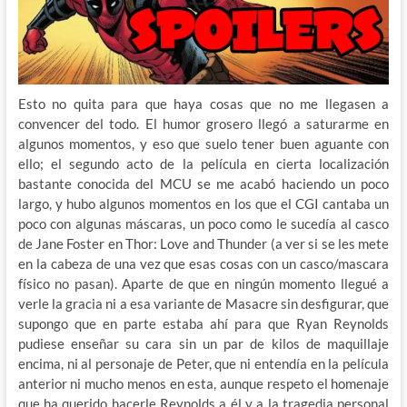
Esto no quita para que haya cosas que no me llegasen a
convencer del todo. El humor grosero llegó a saturarme en
algunos momentos, y eso que suelo tener buen aguante con
ello; el segundo acto de la película en cierta localización
bastante conocida del MCU se me acabó haciendo un poco
largo, y hubo algunos momentos en los que el CGI cantaba un
poco con algunas máscaras, un poco como le sucedía al casco
de Jane Foster en Thor: Love and Thunder (a ver si se les mete
en la cabeza de una vez que esas cosas con un casco/mascara
físico no pasan). Aparte de que en ningún momento llegué a
verle la gracia ni a esa variante de Masacre sin desfigurar, que
supongo que en parte estaba ahí para que Ryan Reynolds
pudiese enseñar su cara sin un par de kilos de maquillaje
encima, ni al personaje de Peter, que ni entendía en la película
anterior ni mucho menos en esta, aunque respeto el homenaje
que ha querido hacerle Reynolds a él y a la tragedia personal