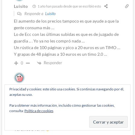
Luisito
1 año han pasado desde que se escribió esto
Responde a
Luisito
El aumento de los precios tampoco es que ayude a que la
gente consuma más …
Lo de Ecc con las últimas subidas es que es de juzgado de
guardia .. . Yo ya no les compró nada …
Un rústica de 100 páginas y pico a 20 euros es un TIMO …
Y grapas de 48 páginas a 10 euros es un timo 2.0 …
Responder
0
Luisito
1 año han pasado desde que se escribió esto
Privacidad y cookies: este sitio usa cookies. Si continúas navegando por él,
aceptas su uso.
Responde a
Padrinodelanime
Esta claro que no hay una fórmula mágica …
Para obtener más información, incluido cómo gestionar las cookies,
En The Flash también utilizaron la baza de la nostalgia
consulta:
Política de cookies
(Michael Keaton por ejemplo … ) y los resultados no fueron
los esperados …
Veremos a ver …