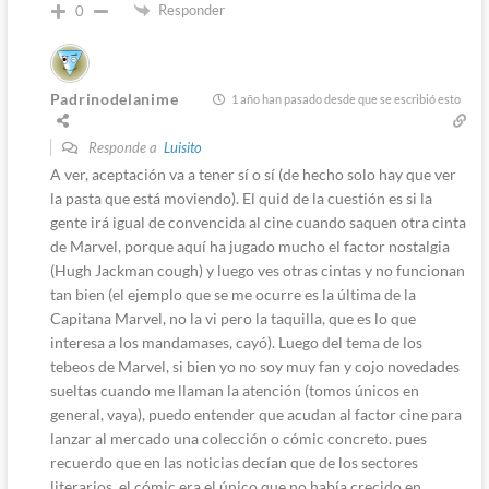
Responder
0
Padrinodelanime
1 año han pasado desde que se escribió esto
Responde a
Luisito
A ver, aceptación va a tener sí o sí (de hecho solo hay que ver
la pasta que está moviendo). El quid de la cuestión es si la
gente irá igual de convencida al cine cuando saquen otra cinta
de Marvel, porque aquí ha jugado mucho el factor nostalgia
(Hugh Jackman cough) y luego ves otras cintas y no funcionan
tan bien (el ejemplo que se me ocurre es la última de la
Capitana Marvel, no la vi pero la taquilla, que es lo que
interesa a los mandamases, cayó). Luego del tema de los
tebeos de Marvel, si bien yo no soy muy fan y cojo novedades
sueltas cuando me llaman la atención (tomos únicos en
general, vaya), puedo entender que acudan al factor cine para
lanzar al mercado una colección o cómic concreto. pues
recuerdo que en las noticias decían que de los sectores
literarios, el cómic era el único que no había crecido en