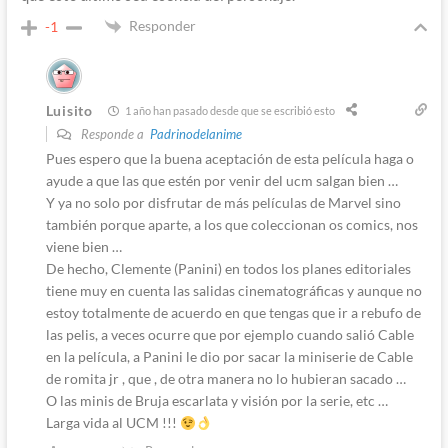
Responder
-1
Luisito
1 año han pasado desde que se escribió esto
Responde a
Padrinodelanime
Pues espero que la buena aceptación de esta película haga o
ayude a que las que estén por venir del ucm salgan bien …
Y ya no solo por disfrutar de más películas de Marvel sino
también porque aparte, a los que coleccionan os comics, nos
viene bien …
De hecho, Clemente (Panini) en todos los planes editoriales
tiene muy en cuenta las salidas cinematográficas y aunque no
estoy totalmente de acuerdo en que tengas que ir a rebufo de
las pelis, a veces ocurre que por ejemplo cuando salió Cable
en la película, a Panini le dio por sacar la miniserie de Cable
de romita jr , que , de otra manera no lo hubieran sacado …
O las minis de Bruja escarlata y visión por la serie, etc …
Larga vida al UCM !!!