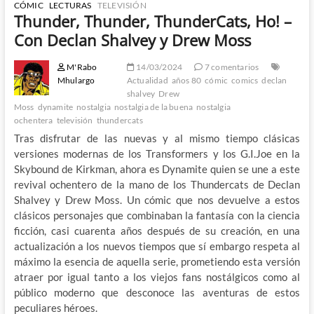
CÓMIC
LECTURAS
TELEVISIÓN
Thunder, Thunder, ThunderCats, Ho! –
Con Declan Shalvey y Drew Moss
M'Rabo
14/03/2024
7 comentarios
Mhulargo
Actualidad
años 80
cómic
comics
declan
shalvey
Drew
Moss
dynamite
nostalgia
nostalgia de la buena
nostalgia
ochentera
televisión
thundercats
Tras disfrutar de las nuevas y al mismo tiempo clásicas
versiones modernas de los Transformers y los G.I.Joe en la
Skybound de Kirkman, ahora es Dynamite quien se une a este
revival ochentero de la mano de los Thundercats de Declan
Shalvey y Drew Moss. Un cómic que nos devuelve a estos
clásicos personajes que combinaban la fantasía con la ciencia
ficción, casi cuarenta años después de su creación, en una
actualización a los nuevos tiempos que sí embargo respeta al
máximo la esencia de aquella serie, prometiendo esta versión
atraer por igual tanto a los viejos fans nostálgicos como al
público moderno que desconoce las aventuras de estos
peculiares héroes.