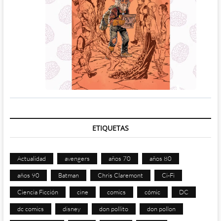
ETIQUETAS
Actualidad
avengers
años 70
años 80
años 90
Batman
Chris Claremont
Ci-Fi
Ciencia Ficción
cine
comics
cómic
DC
dc comics
disney
don pollito
don pollon