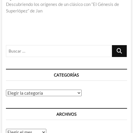
siguiente:
Descubriendo los orígenes de un clásico con “El Génesis de
Superlópez” de Jan
Buscar
…
CATEGORÍAS
Categorías
ARCHIVOS
Archivos