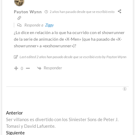
Payton Wynn
2 años han pasado desde que se escribió esto
Responde a
Ziggy
¿Lo dice en relación a lo que ha ocurrido con el showrunner
de la serie de animación de «X-Men» (que ha pasado de «X-
showrunner» a «exshowrunner»)?
Last edited 2 años han pasado desde que se escribió esto by Payton Wynn
Responder
0
Navegación
Entrada
Anterior
anterior:
Ser villanos es divertido con los Siniester Sons de Peter J.
de
Tomasi y David Lafuente.
entradas
Entrada
Siguiente