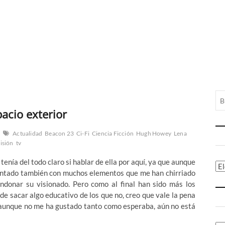
acio exterior
Actualidad
Beacon 23
Ci-Fi
Ciencia Ficción
Hugh Howey
Lena
visión
tv
nía del todo claro si hablar de ella por aquí, ya que aunque
Ca
contado también con muchos elementos que me han chirriado
donar su visionado. Pero como al final han sido más los
de sacar algo educativo de los que no, creo que vale la pena
 aunque no me ha gustado tanto como esperaba, aún no está