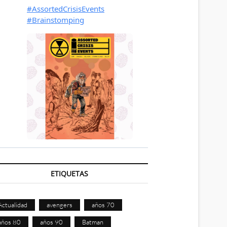
ETIQUETAS
Actualidad
avengers
años 70
años 80
años 90
Batman