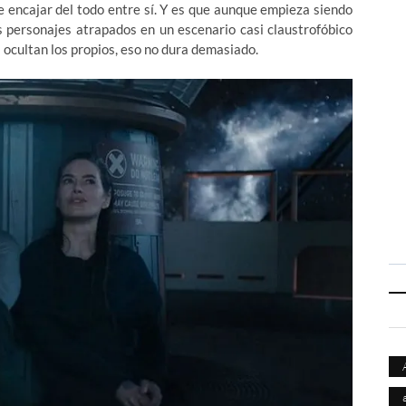
 encajar del todo entre sí. Y es que aunque empieza siendo
tos personajes atrapados en un escenario casi claustrofóbico
s ocultan los propios, eso no dura demasiado.