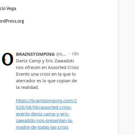
cío Vega
rdPress.org