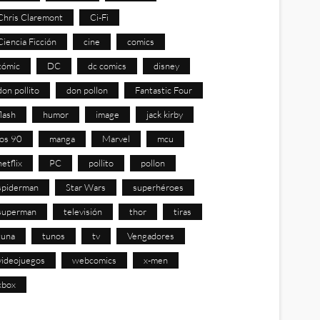
Chris Claremont
Ci-Fi
Ciencia Ficción
cine
comics
cómic
DC
dc comics
disney
don pollito
don pollon
Fantastic Four
flash
humor
image
jack kirby
los 90
manga
Marvel
mcu
netflix
PC
pollito
pollon
spiderman
Star Wars
superhéroes
superman
televisión
thor
tiras
tuna
tunos
tv
Vengadores
videojuegos
webcomics
x-men
xbox