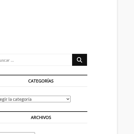
n
ú
Buscar
…
CATEGORÍAS
tegorías
ARCHIVOS