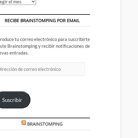
chivos
RECIBE BRAINSTOMPING POR EMAIL
troduce tu correo electrónico para suscribirte
este Brainstomping y recibir notificaciones de
evas entradas.
rección
rreo
ectrónico
Suscribir
BRAINSTOMPING