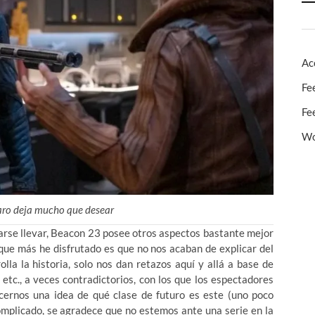
Ac
Fe
Fe
Wo
faro deja mucho que desear
jarse llevar, Beacon 23 posee otros aspectos bastante mejor
 que más he disfrutado es que no nos acaban de explicar del
lla la historia, solo nos dan retazos aquí y allá a base de
etc., a veces contradictorios, con los que los espectadores
ernos una idea de qué clase de futuro es este (uno poco
omplicado, se agradece que no estemos ante una serie en la