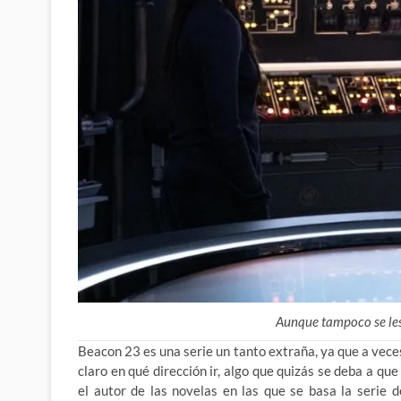
Aunque tampoco se le
Beacon 23 es una serie un tanto extraña, ya que a vece
claro en qué dirección ir, algo que quizás se deba a q
el autor de las novelas en las que se basa la serie 