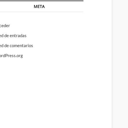
META
ceder
ed de entradas
ed de comentarios
rdPress.org