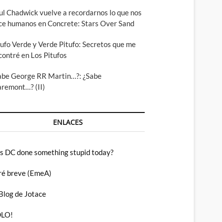
ul Chadwick vuelve a recordarnos lo que nos
ce humanos en Concrete: Stars Over Sand
tufo Verde y Verde Pitufo: Secretos que me
contré en Los Pitufos
abe George RR Martin…?: ¿Sabe
aremont…? (II)
ENLACES
s DC done something stupid today?
ré breve (EmeA)
 Blog de Jotace
LO!