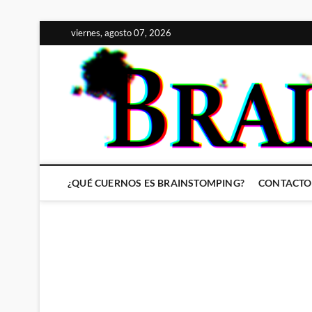
Saltar
viernes, agosto 07, 2026
al
contenido
¿QUÉ CUERNOS ES BRAINSTOMPING?
CONTACTO