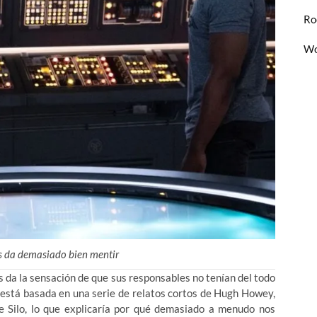
Ro
Wo
s da demasiado bien mentir
s da la sensación de que sus responsables no tenían del todo
ue está basada en una serie de relatos cortos de Hugh Howey,
de Silo, lo que explicaría por qué demasiado a menudo nos