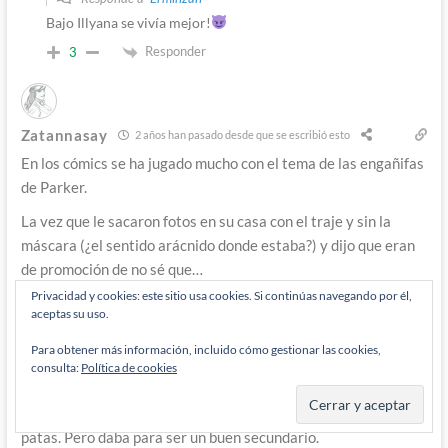
Bajo Illyana se vivía mejor!
Responder
3
Zatannasay
2 años han pasado desde que se escribió esto
En los cómics se ha jugado mucho con el tema de las engañifas
de Parker.
La vez que le sacaron fotos en su casa con el traje y sin la
máscara (¿el sentido arácnido donde estaba?) y dijo que eran
de promoción de no sé que…
Jameson pasó por el aro porque no era el Bugle sino la nueva
Privacidad y cookies: este sitio usa cookies. Si continúas navegando por él,
aceptas su uso.
revista qye había montado. La etapa con Saviuk (a ver si no
meto la pata otra vez) pero Robertson dijo que para nada que
Para obtener más información, incluido cómo gestionar las cookies,
él no podía dejarlo pasar.
consulta:
Política de cookies
El fotografo ese, estilo Torrente, era un personaje estereotipo
de periodista sin escrupulos; o directamente un gusano con
patas. Pero daba para ser un buen secundario.