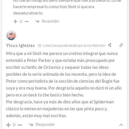
no fueran fotógrafo pero siempre que fuera proletario. Lo de
hacerle empresario como hizo Slott si que era
desnaturalizarlo.
Responder
0
Yisus Iglesias
2 años han pasado desde que se escribió esto
Mira que a mi Slott me parece un cretino integral que nunca
entendió a Peter Parker y que estaba más preocupado por
escribir su fanfic de Octavius y saquear todas las ideas
posibles de la serie animada de los noventa, pero la idea de
Peter como periodista de la sección de ciencias del Bugle fue
suya y era muy buena. Por desgracia aquello no duró ni un año
pero era un back to the basics bien hecho.
Por desgracia, hace ya más de diez años que al Spiderman
clásico lo meten en majaderías en las que pinta poco y,
además, están muy mal escritas.
Responder
0