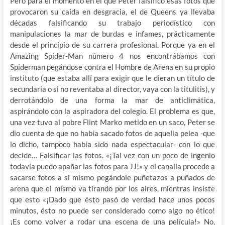
Pero para el momento en el que Peter falsificó esas fotos que
provocaron su caida en desgracia, el de Queens ya llevaba
décadas falsificando su trabajo periodístico con
manipulaciones la mar de burdas e infames, prácticamente
desde el principio de su carrera profesional. Porque ya en el
Amazing Spider-Man número 4 nos encontrábamos con
Spiderman pegándose contra el Hombre de Arena en su propio
instituto (que estaba allí para exigir que le dieran un título de
secundaria o si no reventaba al director, vaya con la titulitis), y
derrotándolo de una forma la mar de anticlimática,
aspirándolo con la aspiradora del colegio. El problema es que,
una vez tuvo al pobre Flint Marko metido en un saco, Peter se
dio cuenta de que no había sacado fotos de aquella pelea -que
lo dicho, tampoco había sido nada espectacular- con lo que
decide… Falsificar las fotos. «¡Tal vez con un poco de ingenio
todavía puedo apañar las fotos para JJ!» y el canalla procede a
sacarse fotos a si mismo pegándole puñetazos a puñados de
arena que el mismo va tirando por los aires, mientras insiste
que esto «¡Dado que ésto pasó de verdad hace unos pocos
minutos, ésto no puede ser considerado como algo no ético!
¡Es como volver a rodar una escena de una película!» No,