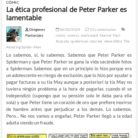
CÓMIC
La ética profesional de Peter Parker es
lamentable
Diógenes
06/02/2024
53 comentarios
Pantarújez
cómic
comics
mark waid
Marvel
Paul
Azaceta
spiderman
stan lee
steve ditko
The
Amazing Spider-Man
Lo sabemos, sí, lo sabemos. Sabemos que Peter Parker es
Spiderman y que Peter Parker se gana la vida sacándole fotos
a Spiderman. Sabemos que en un principio lo hizo porque era
un adolescente en riesgo de exclusión, que lo hizo por ayudar a
pagar facturas a su tía May aunque a posteriori la tía May no
tuviera ningún problema a la hora de pagarlas cuando él se
independizó (supongo que su pensión solo le daba para ella
sola) y que Peter tiene un corazón de oro que prefiere morirse
de hambre antes que perjudicar a los demás. Lo sabemos.
Pero… No nos vamos a engañar, Peter Parker llegó a la edad
adulta siendo un fraude.