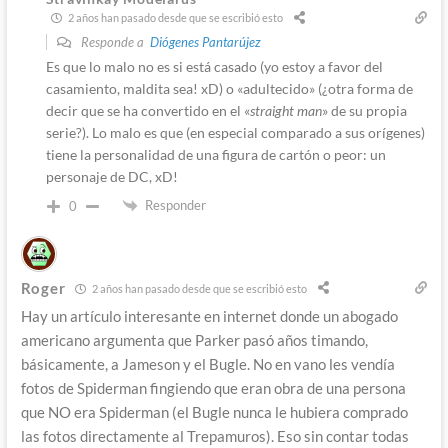
2 años han pasado desde que se escribió esto
Responde a
Diógenes Pantarújez
Es que lo malo no es si está casado (yo estoy a favor del
casamiento, maldita sea! xD) o «adultecido» (¿otra forma de
decir que se ha convertido en el «
straight man
» de su propia
serie?). Lo malo es que (en especial comparado a sus orígenes)
tiene la personalidad de una figura de cartón o peor: un
personaje de DC, xD!
Responder
0
Roger
2 años han pasado desde que se escribió esto
Hay un artículo interesante en internet donde un abogado
americano argumenta que Parker pasó años timando,
básicamente, a Jameson y el Bugle. No en vano les vendía
fotos de Spiderman fingiendo que eran obra de una persona
que NO era Spiderman (el Bugle nunca le hubiera comprado
las fotos directamente al Trepamuros). Eso sin contar todas