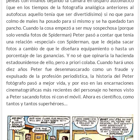
peleas con villanos dejando la cámara en disparo automático
(que en los tiempos de la fotografía analógica anteriores al
autofocus aquello tenía que ser divertidísimo) si no que para
colmo de
males ha posado para si mismo y se ha quedado tan
pancho. Cuando la cosa empezó a ser muy sospechosa (porque
solo vendía fotos de Spiderman) Peter pasó a contar que tenía
una relación «especial» con Spiderman, que le dejaba sacar
fotos a cambio de que le diseñara equipamiento o hasta un
porcentaje de las ganancias. Y no sé que opinaría la hacienda
estadounidense de ello, pero a priori colaba. Cuando hará unos
diez años Peter fue desenmascarado como un fraude y
expulsado de la profesión periodística, la historia del Peter
fotógrafo pasó a mejor vida, y por eso en las encarnaciones
cinematográficas más recientes del personaje no hemos visto
a Peter sacando fotos ni con el móvil. Ahora es científico, como
tantos y tantos superhéroes…