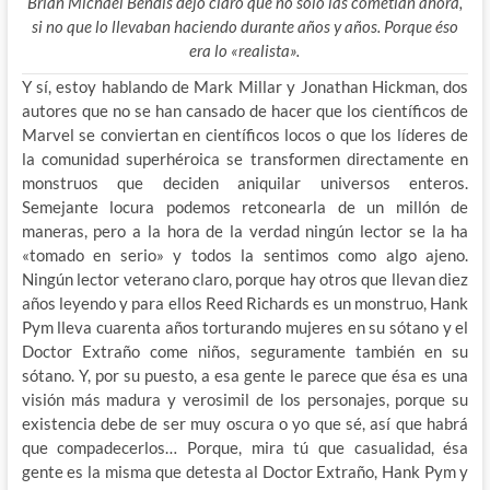
Brian Michael Bendis dejó claro que no solo las cometían ahora,
si no que lo llevaban haciendo durante años y años. Porque éso
era lo «realista».
Y sí, estoy hablando de Mark Millar y Jonathan Hickman, dos
autores que no se han cansado de hacer que los científicos de
Marvel se conviertan en científicos locos o que los líderes de
la comunidad superhéroica se transformen directamente en
monstruos que deciden aniquilar universos enteros.
Semejante locura podemos retconearla de un millón de
maneras, pero a la hora de la verdad ningún lector se la ha
«tomado en serio» y todos la sentimos como algo ajeno.
Ningún lector veterano claro, porque hay otros que llevan diez
años leyendo y para ellos Reed Richards es un monstruo, Hank
Pym lleva cuarenta años torturando mujeres en su sótano y el
Doctor Extraño come niños, seguramente también en su
sótano. Y, por su puesto, a esa gente le parece que ésa es una
visión más madura y verosimil de los personajes, porque su
existencia debe de ser muy oscura o yo que sé, así que habrá
que compadecerlos… Porque, mira tú que casualidad, ésa
gente es la misma que detesta al Doctor Extraño, Hank Pym y