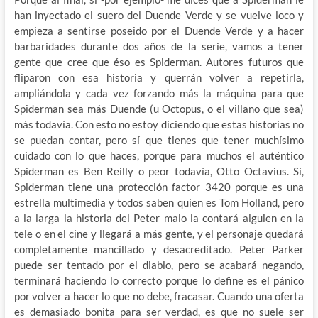
han inyectado el suero del Duende Verde y se vuelve loco y
empieza a sentirse poseido por el Duende Verde y a hacer
barbaridades durante dos años de la serie, vamos a tener
gente que cree que éso es Spiderman. Autores futuros que
fliparon con esa historia y querrán volver a repetirla,
ampliándola y cada vez forzando más la máquina para que
Spiderman sea más Duende (u Octopus, o el villano que sea)
más todavía. Con esto no estoy diciendo que estas historias no
se puedan contar, pero sí que tienes que tener muchísimo
cuidado con lo que haces, porque para muchos el auténtico
Spiderman es Ben Reilly o peor todavía, Otto Octavius. Sí,
Spiderman tiene una protección factor 3420 porque es una
estrella multimedia y todos saben quien es Tom Holland, pero
a la larga la historia del Peter malo la contará alguien en la
tele o en el cine y llegará a más gente, y el personaje quedará
completamente mancillado y desacreditado. Peter Parker
puede ser tentado por el diablo, pero se acabará negando,
terminará haciendo lo correcto porque lo define es el pánico
por volver a hacer lo que no debe, fracasar. Cuando una oferta
es demasiado bonita para ser verdad, es que no suele ser