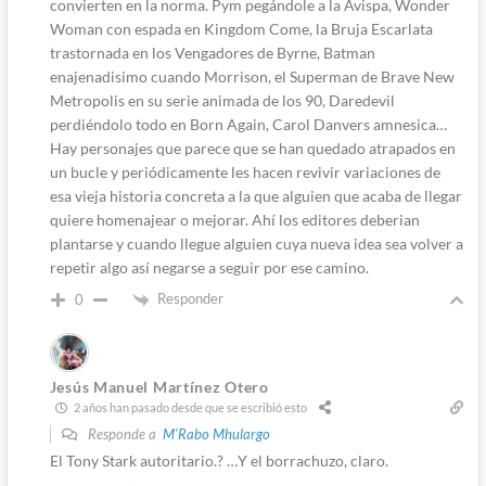
convierten en la norma. Pym pegándole a la Avispa, Wonder
Woman con espada en Kingdom Come, la Bruja Escarlata
trastornada en los Vengadores de Byrne, Batman
enajenadisimo cuando Morrison, el Superman de Brave New
Metropolis en su serie animada de los 90, Daredevil
perdiéndolo todo en Born Again, Carol Danvers amnesica…
Hay personajes que parece que se han quedado atrapados en
un bucle y periódicamente les hacen revivir variaciones de
esa vieja historia concreta a la que alguien que acaba de llegar
quiere homenajear o mejorar. Ahí los editores deberian
plantarse y cuando llegue alguien cuya nueva idea sea volver a
repetir algo así negarse a seguir por ese camino.
Responder
0
Jesús Manuel Martínez Otero
2 años han pasado desde que se escribió esto
Responde a
M'Rabo Mhulargo
El Tony Stark autoritario.? …Y el borrachuzo, claro.