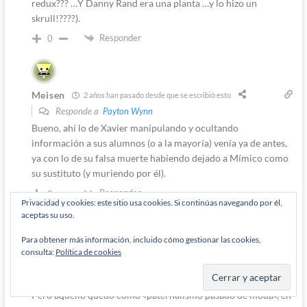
redux??? …Y Danny Rand era una planta …y lo hizo un
skrull!????).
Responder
0
Meisen
2 años han pasado desde que se escribió esto
Responde a
Payton Wynn
Bueno, ahí lo de Xavier manipulando y ocultando
información a sus alumnos (o a la mayoría) venía ya de antes,
ya con lo de su falsa muerte habiendo dejado a Mímico como
su sustituto (y muriendo por él).
Responder
0
Privacidad y cookies: este sitio usa cookies. Si continúas navegando por él,
aceptas su uso.
Autor
Para obtener más información, incluido cómo gestionar las cookies,
Diógenes Pantarújez
consulta:
Política de cookies
2 años han pasado desde que se escribió esto
Responde a
Meisen
Pero aquello quedó como «paternalismo pasado de moda», en