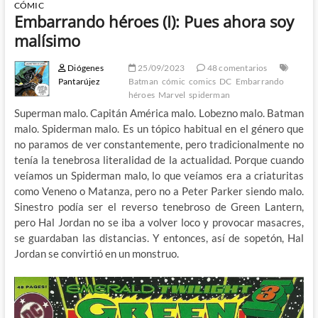
CÓMIC
Embarrando héroes (I): Pues ahora soy
malísimo
Diógenes
25/09/2023
48 comentarios
Pantarújez
Batman
cómic
comics
DC
Embarrando
héroes
Marvel
spiderman
Superman malo. Capitán América malo. Lobezno malo. Batman
malo. Spiderman malo. Es un tópico habitual en el género que
no paramos de ver constantemente, pero tradicionalmente no
tenía la tenebrosa literalidad de la actualidad. Porque cuando
veíamos un Spiderman malo, lo que veíamos era a criaturitas
como Veneno o Matanza, pero no a Peter Parker siendo malo.
Sinestro podía ser el reverso tenebroso de Green Lantern,
pero Hal Jordan no se iba a volver loco y provocar masacres,
se guardaban las distancias. Y entonces, así de sopetón, Hal
Jordan se convirtió en un monstruo.