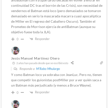
antiBatman con Ira (que tardó décadas en volver a entrar en
continuidad DC tras el borrón de las Crisis), son necesidad de
vendernos el Batman está loco (pero demasiados se tomaron
demasiado en serio la mascarada macarra cuasi apocalíptica
de Miller en El regreso del Caballero Oscuro). También el
Prometeo de Morrison ejercía de antiBatman (aunque su
objetivo fuese toda la JLA).
Responder
0
Jesús Manuel Martínez Otero
2 años han pasado desde que se escribió esto
Responde a
M'Rabo Mhulargo
Y como Batman loco ya sobraba con JeanLuc. Pero no, tienen
que competir los guionistas postMiller por a ver quién saca a
un Batman más perjudicado (y menos a Bruce Wayne).
Responder
0