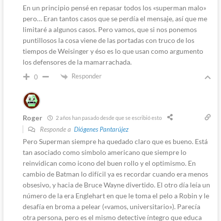
En un principio pensé en repasar todos los «superman malo»
pero… Eran tantos casos que se perdía el mensaje, así que me
limitaré a algunos casos. Pero vamos, que si nos ponemos
puntillosos la cosa viene de las portadas con truco de los
tiempos de Weisinger y éso es lo que usan como argumento
los defensores de la mamarrachada.
Responder
0
Roger
2 años han pasado desde que se escribió esto
Responde a
Diógenes Pantarújez
Pero Superman siempre ha quedado claro que es bueno. Está
tan asociado como símbolo americano que siempre lo
reinvidican como icono del buen rollo y el optimismo. En
cambio de Batman lo difícil ya es recordar cuando era menos
obsesivo, y hacia de Bruce Wayne divertido. El otro día leía un
número de la era Englehart en que le toma el pelo a Robin y le
desafía en broma a pelear («vamos, universitario»). Parecía
otra persona, pero es el mismo detective íntegro que educa