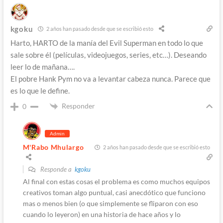
kgoku
2 años han pasado desde que se escribió esto
Harto, HARTO de la manía del Evil Superman en todo lo que
sale sobre él (películas, videojuegos, series, etc…). Deseando
leer lo de mañana….
El pobre Hank Pym no va a levantar cabeza nunca. Parece que
es lo que le define.
Responder
0
Admin
M'Rabo Mhulargo
2 años han pasado desde que se escribió esto
Responde a
kgoku
Al final con estas cosas el problema es como muchos equipos
creativos toman algo puntual, casi anecdótico que funciono
mas o menos bien (o que simplemente se fliparon con eso
cuando lo leyeron) en una historia de hace años y lo