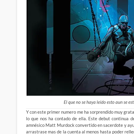
El que no se haya leído esto aun se e
Y con este primer numero me ha sorprendido muy grata
lo que nos ha contado de ella. Este debut continua d
amnésico Matt Murdock convertido en sacerdote y ayu
arrastrase mas de la cuenta al menos hasta poder relle