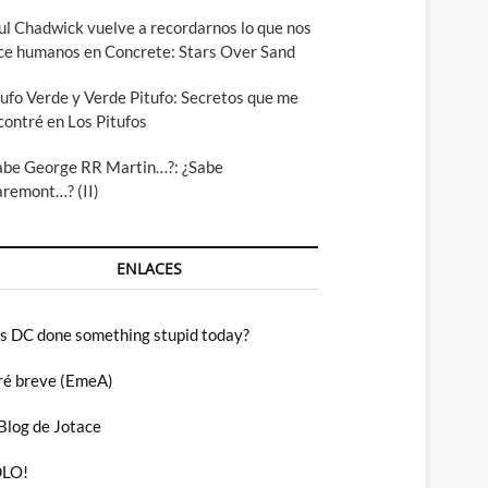
ul Chadwick vuelve a recordarnos lo que nos
ce humanos en Concrete: Stars Over Sand
tufo Verde y Verde Pitufo: Secretos que me
contré en Los Pitufos
abe George RR Martin…?: ¿Sabe
aremont…? (II)
ENLACES
s DC done something stupid today?
ré breve (EmeA)
 Blog de Jotace
LO!