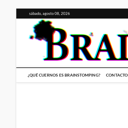
Saltar
sábado, agosto 08, 2026
al
contenido
¿QUÉ CUERNOS ES BRAINSTOMPING?
CONTACTO