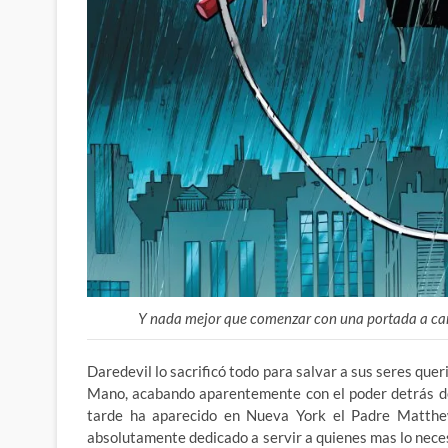
Y nada mejor que comenzar con una portada a carg
Daredevil lo sacrificó todo para salvar a sus seres quer
Mano, acabando aparentemente con el poder detrás de
tarde ha aparecido en Nueva York el Padre Matthew,
absolutamente dedicado a servir a quienes mas lo nec