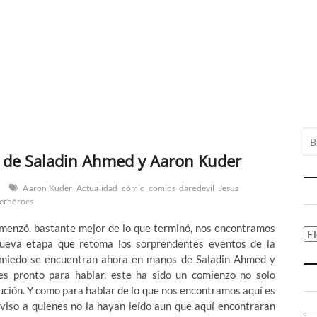
o de Saladin Ahmed y Aaron Kuder
Aaron Kuder
Actualidad
cómic
comics
daredevil
Jesus
erhéroes
comenzó. bastante mejor de lo que terminó, nos encontramos
Ca
ueva etapa que retoma los sorprendentes eventos de la
n miedo se encuentran ahora en manos de Saladin Ahmed y
s pronto para hablar, este ha sido un comienzo no solo
ción. Y como para hablar de lo que nos encontramos aquí es
aviso a quienes no la hayan leído aun que aquí encontraran