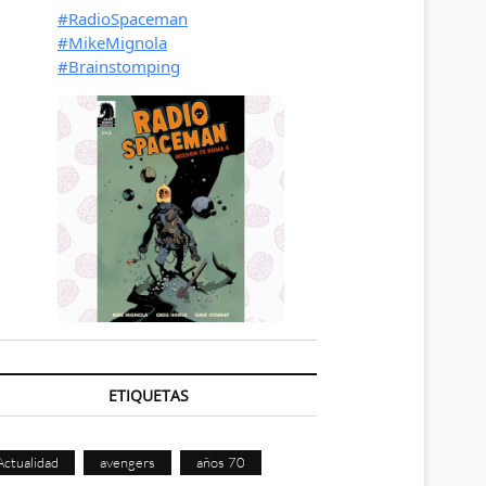
ETIQUETAS
Actualidad
avengers
años 70