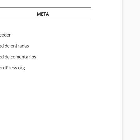
META
ceder
ed de entradas
ed de comentarios
rdPress.org