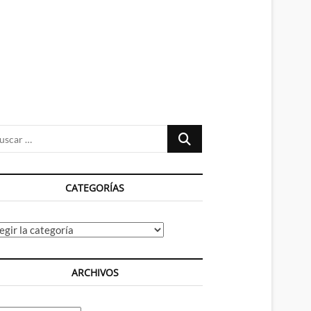
n
ú
Buscar
…
CATEGORÍAS
tegorías
ARCHIVOS