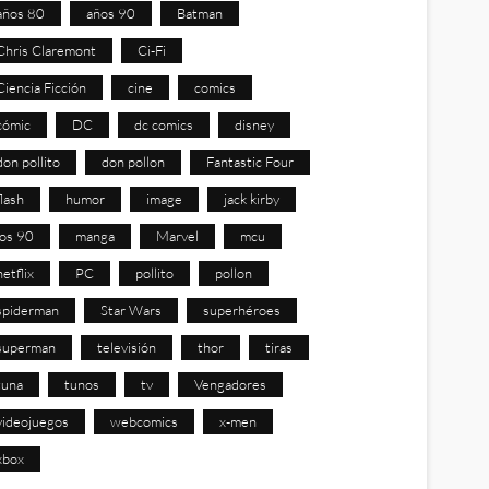
años 80
años 90
Batman
Chris Claremont
Ci-Fi
Ciencia Ficción
cine
comics
cómic
DC
dc comics
disney
don pollito
don pollon
Fantastic Four
flash
humor
image
jack kirby
los 90
manga
Marvel
mcu
netflix
PC
pollito
pollon
spiderman
Star Wars
superhéroes
superman
televisión
thor
tiras
tuna
tunos
tv
Vengadores
videojuegos
webcomics
x-men
xbox