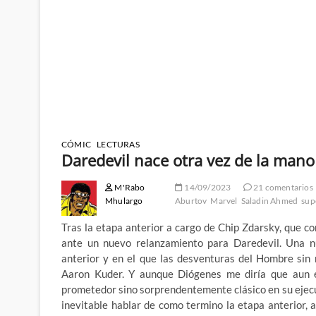
CÓMIC
LECTURAS
Daredevil nace otra vez de la man
M'Rabo
14/09/2023
21 comentarios
Mhulargo
Aburtov
Marvel
Saladin Ahmed
sup
Tras la etapa anterior a cargo de Chip Zdarsky, que 
ante un nuevo relanzamiento para Daredevil. Una n
anterior y en el que las desventuras del Hombre si
Aaron Kuder. Y aunque Diógenes me diría que aun e
prometedor sino sorprendentemente clásico en su ejecu
inevitable hablar de como termino la etapa anterior, 