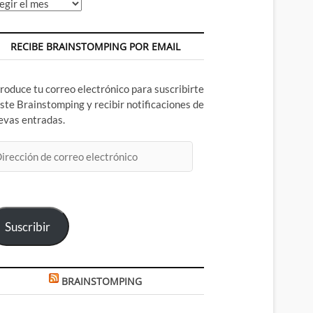
chivos
RECIBE BRAINSTOMPING POR EMAIL
troduce tu correo electrónico para suscribirte
este Brainstomping y recibir notificaciones de
evas entradas.
rección
rreo
ectrónico
Suscribir
BRAINSTOMPING