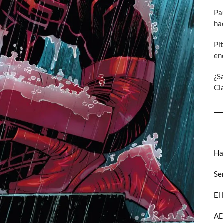
Pa
ha
Pi
en
¿S
Cl
Ha
Se
El
AD