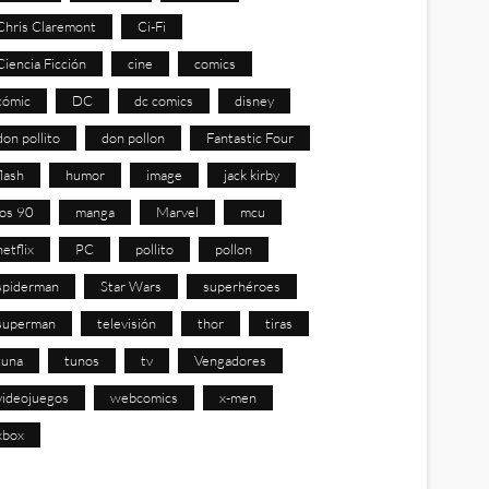
Chris Claremont
Ci-Fi
Ciencia Ficción
cine
comics
cómic
DC
dc comics
disney
don pollito
don pollon
Fantastic Four
flash
humor
image
jack kirby
los 90
manga
Marvel
mcu
netflix
PC
pollito
pollon
spiderman
Star Wars
superhéroes
superman
televisión
thor
tiras
tuna
tunos
tv
Vengadores
videojuegos
webcomics
x-men
xbox