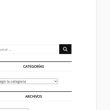
n
ú
Buscar
…
CATEGORÍAS
tegorías
ARCHIVOS