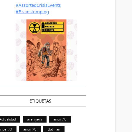
ETIQUETAS
Actualidad
avengers
años 70
años 80
años 90
Batman