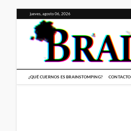
Saltar
jueves, agosto 06, 2026
al
contenido
¿QUÉ CUERNOS ES BRAINSTOMPING?
CONTACTO