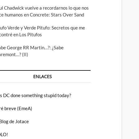
ul Chadwick vuelve a recordarnos lo que nos
ce humanos en Concrete: Stars Over Sand
tufo Verde y Verde Pitufo: Secretos que me
contré en Los Pitufos
abe George RR Martin…?: ¿Sabe
aremont…? (II)
ENLACES
s DC done something stupid today?
ré breve (EmeA)
 Blog de Jotace
LO!