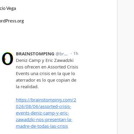
cío Vega
rdPress.org