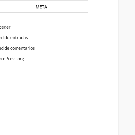
META
ceder
ed de entradas
ed de comentarios
rdPress.org