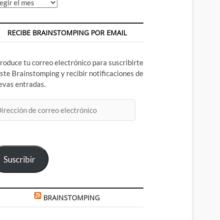
chivos
RECIBE BRAINSTOMPING POR EMAIL
troduce tu correo electrónico para suscribirte
este Brainstomping y recibir notificaciones de
evas entradas.
rección
rreo
ectrónico
Suscribir
BRAINSTOMPING