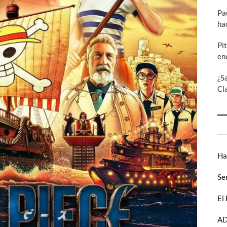
Pa
ha
Pi
en
¿S
Cl
Ha
Se
El
AD