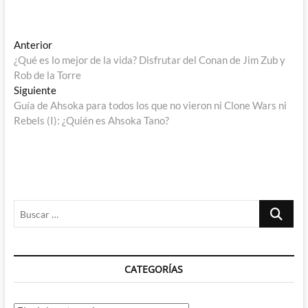
Navegación
Entrada
Anterior
anterior:
¿Qué es lo mejor de la vida? Disfrutar del Conan de Jim Zub y
de
Rob de la Torre
entradas
Entrada
Siguiente
siguiente:
Guía de Ahsoka para todos los que no vieron ni Clone Wars ni
Rebels (I): ¿Quién es Ahsoka Tano?
Buscar
…
CATEGORÍAS