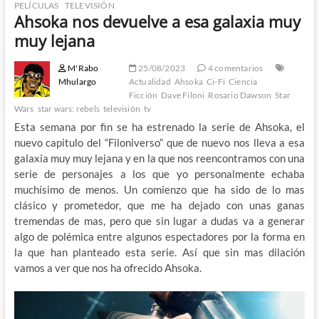
PELÍCULAS
TELEVISIÓN
Ahsoka nos devuelve a esa galaxia muy
muy lejana
M'Rabo
25/08/2023
4 comentarios
Mhulargo
Actualidad
Ahsoka
Ci-Fi
Ciencia
Ficción
Dave Filoni
Rosario Dawson
Star
Wars
star wars: rebels
televisión
tv
Esta semana por fin se ha estrenado la serie de Ahsoka, el
nuevo capitulo del “Filoniverso” que de nuevo nos lleva a esa
galaxia muy muy lejana y en la que nos reencontramos con una
serie de personajes a los que yo personalmente echaba
muchísimo de menos. Un comienzo que ha sido de lo mas
clásico y prometedor, que me ha dejado con unas ganas
tremendas de mas, pero que sin lugar a dudas va a generar
algo de polémica entre algunos espectadores por la forma en
la que han planteado esta serie. Así que sin mas dilación
vamos a ver que nos ha ofrecido Ahsoka.