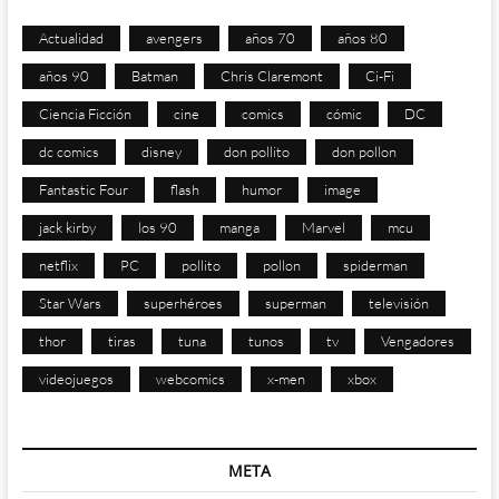
Actualidad
avengers
años 70
años 80
años 90
Batman
Chris Claremont
Ci-Fi
Ciencia Ficción
cine
comics
cómic
DC
dc comics
disney
don pollito
don pollon
Fantastic Four
flash
humor
image
jack kirby
los 90
manga
Marvel
mcu
netflix
PC
pollito
pollon
spiderman
Star Wars
superhéroes
superman
televisión
thor
tiras
tuna
tunos
tv
Vengadores
videojuegos
webcomics
x-men
xbox
META