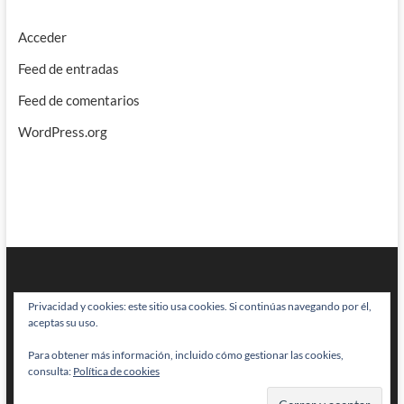
Acceder
Feed de entradas
Feed de comentarios
WordPress.org
Privacidad y cookies: este sitio usa cookies. Si continúas navegando por él,
aceptas su uso.
Para obtener más información, incluido cómo gestionar las cookies,
BRAINSTOMPING
| Diseñado por:
Theme Freesia
|
WordPress
| © Todos
consulta:
Política de cookies
los derechos reservados