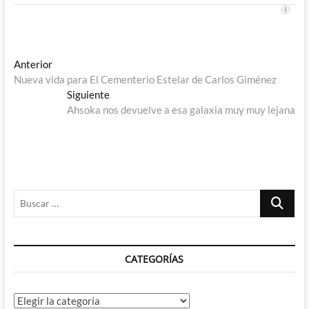
Navegación
Entrada
Anterior
anterior:
Nueva vida para El Cementerio Estelar de Carlos Giménez
de
Entrada
Siguiente
entradas
siguiente:
Ahsoka nos devuelve a esa galaxia muy muy lejana
Buscar
…
CATEGORÍAS
Categorías