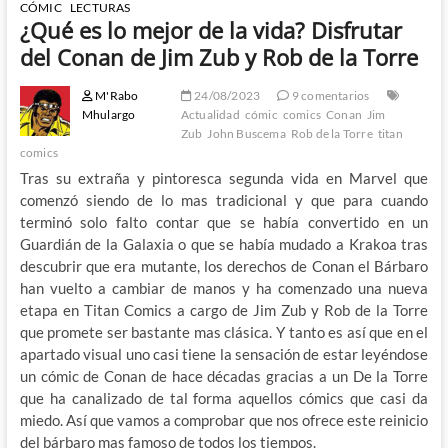
CÓMIC
LECTURAS
¿Qué es lo mejor de la vida? Disfrutar
del Conan de Jim Zub y Rob de la Torre
M'Rabo
24/08/2023
9 comentarios
Mhulargo
Actualidad
cómic
comics
Conan
Jim
Zub
John Buscema
Rob de la Torre
titan
comics
Tras su extraña y pintoresca segunda vida en Marvel que
comenzó siendo de lo mas tradicional y que para cuando
terminó solo falto contar que se había convertido en un
Guardián de la Galaxia o que se había mudado a Krakoa tras
descubrir que era mutante, los derechos de Conan el Bárbaro
han vuelto a cambiar de manos y ha comenzado una nueva
etapa en Titan Comics a cargo de Jim Zub y Rob de la Torre
que promete ser bastante mas clásica. Y tanto es así que en el
apartado visual uno casi tiene la sensación de estar leyéndose
un cómic de Conan de hace décadas gracias a un De la Torre
que ha canalizado de tal forma aquellos cómics que casi da
miedo. Así que vamos a comprobar que nos ofrece este reinicio
del bárbaro mas famoso de todos los tiempos.