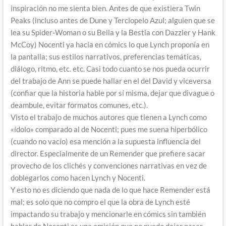
inspiración no me sienta bien. Antes de que existiera Twin
Peaks (incluso antes de Dune y Terciopelo Azul; alguien que se
lea su Spider-Woman o su Bella y la Bestia con Dazzler y Hank
McCoy) Nocenti ya hacía en cómics lo que Lynch proponía en
la pantalla; sus estilos narrativos, preferencias temáticas,
diálogo, ritmo, etc. etc. Casi todo cuanto se nos pueda ocurrir
del trabajo de Ann se puede hallar en el del David y viceversa
(confiar que la historia hable por sí misma, dejar que divague o
deambule, evitar formatos comunes, etc.).
Visto el trabajo de muchos autores que tienen a Lynch como
«ídolo» comparado al de Nocenti; pues me suena hiperbólico
(cuando no vacío) esa mención a la supuesta influencia del
director. Especialmente de un Remender que prefiere sacar
provecho de los clichés y convenciones narrativas en vez de
doblegarlos como hacen Lynch y Nocenti.
Y esto no es diciendo que nada de lo que hace Remender está
mal; es solo que no compro el que la obra de Lynch esté
impactando su trabajo y mencionarle en cómics sin también