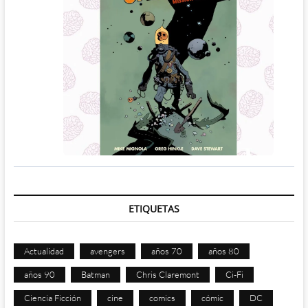
ETIQUETAS
Actualidad
avengers
años 70
años 80
años 90
Batman
Chris Claremont
Ci-Fi
Ciencia Ficción
cine
comics
cómic
DC