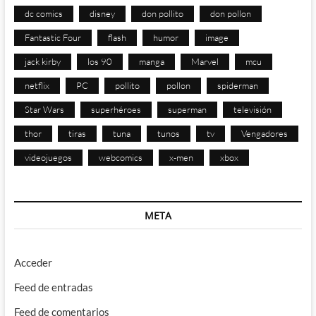
dc comics
disney
don pollito
don pollon
Fantastic Four
flash
humor
image
jack kirby
los 90
manga
Marvel
mcu
netflix
PC
pollito
pollon
spiderman
Star Wars
superhéroes
superman
televisión
thor
tiras
tuna
tunos
tv
Vengadores
videojuegos
webcomics
x-men
xbox
META
Acceder
Feed de entradas
Feed de comentarios