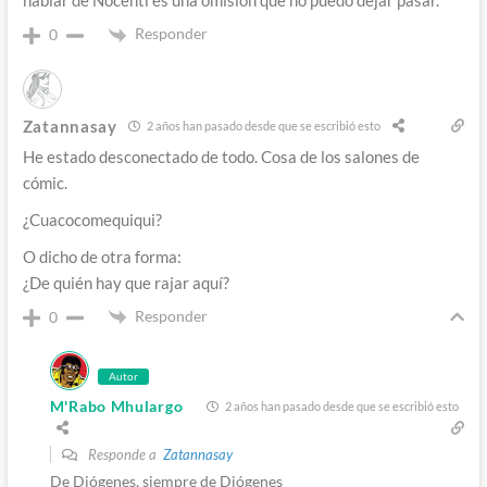
hablar de Nocenti es una omisión que no puedo dejar pasar.
Responder
0
Zatannasay
2 años han pasado desde que se escribió esto
He estado desconectado de todo. Cosa de los salones de
cómic.
¿Cuacocomequiqui?
O dicho de otra forma:
¿De quién hay que rajar aquí?
Responder
0
Autor
M'Rabo Mhulargo
2 años han pasado desde que se escribió esto
Responde a
Zatannasay
De Diógenes, siempre de Diógenes