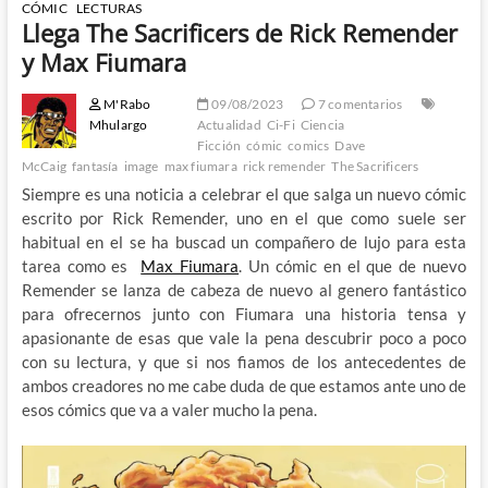
CÓMIC
LECTURAS
Llega The Sacrificers de Rick Remender
y Max Fiumara
M'Rabo
09/08/2023
7 comentarios
Mhulargo
Actualidad
Ci-Fi
Ciencia
Ficción
cómic
comics
Dave
McCaig
fantasía
image
max fiumara
rick remender
The Sacrificers
Siempre es una noticia a celebrar el que salga un nuevo cómic
escrito por Rick Remender, uno en el que como suele ser
habitual en el se ha buscad un compañero de lujo para esta
tarea como es
Max Fiumara
. Un cómic en el que de nuevo
Remender se lanza de cabeza de nuevo al genero fantástico
para ofrecernos junto con Fiumara una historia tensa y
apasionante de esas que vale la pena descubrir poco a poco
con su lectura, y que si nos fiamos de los antecedentes de
ambos creadores no me cabe duda de que estamos ante uno de
esos cómics que va a valer mucho la pena.