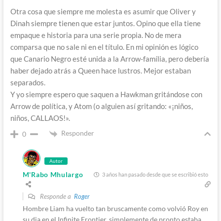
Otra cosa que siempre me molesta es asumir que Oliver y
Dinah siempre tienen que estar juntos. Opino que ella tiene
empaque e historia para una serie propia. No de mera
comparsa que no sale ni en el título. En mi opinión es lógico
que Canario Negro esté unida a la Arrow-família, pero debería
haber dejado atrás a Queen hace lustros. Mejor estaban
separados.
Y yo siempre espero que saquen a Hawkman gritándose con
Arrow de política, y Atom (o alguien así gritando: «¡niños,
niños, CALLAOS!».
Responder
0
Autor
M'Rabo Mhulargo
3 años han pasado desde que se escribió esto
Responde a
Roger
Hombre Liam ha vuelto tan bruscamente como volvió Roy en
su dia en el Infinite Frontier, simplemente de pronto estaba