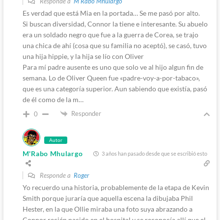
Responde a
M'Rabo Mhulargo
Es verdad que está Mia en la portada… Se me pasó por alto.
Si buscan diversidad, Connor la tiene e interesante. Su abuelo
era un soldado negro que fue a la guerra de Corea, se trajo
una chica de ahí (cosa que su familia no aceptó), se casó, tuvo
una hija hippie, y la hija se lío con Oliver
Para mí padre ausente es uno que solo ve al hijo algun fin de
semana. Lo de Oliver Queen fue «padre-voy-a-por-tabaco»,
que es una categoría superior. Aun sabiendo que existía, pasó
de él como de la m…
Responder
0
Autor
M'Rabo Mhulargo
3 años han pasado desde que se escribió esto
Responde a
Roger
Yo recuerdo una historia, probablemente de la etapa de Kevin
Smith porque juraría que aquella escena la dibujaba Phil
Hester, en la que Ollie miraba una foto suya abrazando a
Connor recién nacido en el hospital y se reconocía allí que el