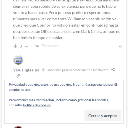
siempre había sabido de su existencia pero que no le había
vuelto a hacer caso. Pero por eso prefiero esperar unos
números mas a ver como trata Williamson esa situación ya
que creo que Connor no volvió a estar en continuidad hasta
después de que Ollie desapareciera en Dark Crisis, asi que no
han tenido tiempo de hablar.
Responder
0
Yisus Iglesias
3 años han pasado desde que se escribió esto
Responde a
M'Rabo Mhulargo
Privacidad y cookies: este sitio usa cookies. Si continúas navegando por él,
No, esa escena es del último número de Brad Meltzer. Y
aceptas su uso.
Connor creo que entró en continuidad ya en la serie de Robin
Para obtener más información, incluido cómo gestionar las cookies,
del propio Williamson, aunque su reconocimiento puede que
consulta:
Política de cookies
haya llegado en Dark Crisis, que no leí.
Responder
0