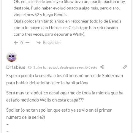
Oh, en la serie de andreyko Shaw tuvo una participacion muy
destable. Pudo haber evolucionado a algo más, pero claro,
vino el new52 y luego Bendis.
Ojala colocaran tanto ahico en retconear todo lo de Bendis
como lo hacen con Heroes en Crisis (que han retconeado
como tres veces, para depurar a Wally).
Responder
0
Drfabius
3 años han pasado desde que se escribió esto
Espero pronto la reseña a los últimos números de Spiderman
para hablar del «elefante en la habitación»
Será muy terapéutico desahogarme de toda la mierda que ha
estado metiendo Wells en esta etapa???
Spoiler (o no tan spoiler, que esto ya se vio en el primer
número de la serie?)
–
–