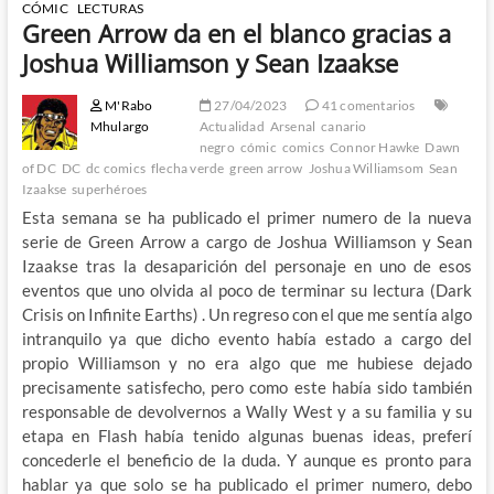
CÓMIC
LECTURAS
Green Arrow da en el blanco gracias a
Joshua Williamson y Sean Izaakse
M'Rabo
27/04/2023
41 comentarios
Mhulargo
Actualidad
Arsenal
canario
negro
cómic
comics
Connor Hawke
Dawn
of DC
DC
dc comics
flecha verde
green arrow
Joshua Williamsom
Sean
Izaakse
superhéroes
Esta semana se ha publicado el primer numero de la nueva
serie de Green Arrow a cargo de Joshua Williamson y Sean
Izaakse tras la desaparición del personaje en uno de esos
eventos que uno olvida al poco de terminar su lectura (Dark
Crisis on Infinite Earths) . Un regreso con el que me sentía algo
intranquilo ya que dicho evento había estado a cargo del
propio Williamson y no era algo que me hubiese dejado
precisamente satisfecho, pero como este había sido también
responsable de devolvernos a Wally West y a su familia y su
etapa en Flash había tenido algunas buenas ideas, preferí
concederle el beneficio de la duda. Y aunque es pronto para
hablar ya que solo se ha publicado el primer numero, debo