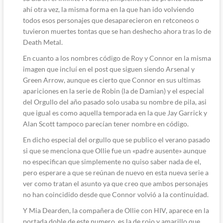
ahí otra vez, la misma forma en la que han ido volviendo
todos esos personajes que desaparecieron en retconeos o
tuvieron muertes tontas que se han deshecho ahora tras lo de
Death Metal.
En cuanto a los nombres código de Roy y Connor en la misma
imagen que incluí en el post que siguen siendo Arsenal y
Green Arrow, aunque es cierto que Connor en sus ultimas
apariciones en la serie de Robin (la de Damian) y el especial
del Orgullo del año pasado solo usaba su nombre de pila, asi
que igual es como aquella temporada en la que Jay Garrick y
Alan Scott tampoco parecían tener nombre en código.
En dicho especial del orgullo que se publico el verano pasado
si que se menciona que Ollie fue un «padre ausente» aunque
no especifican que simplemente no quiso saber nada de el,
pero esperare a que se reúnan de nuevo en esta nueva serie a
ver como tratan el asunto ya que creo que ambos personajes
no han coincidido desde que Connor volvió a la continuidad.
Y Mia Dearden, la compañera de Ollie con HIV, aparece en la
portada doble de este numero, es la de rojo y amarillo que