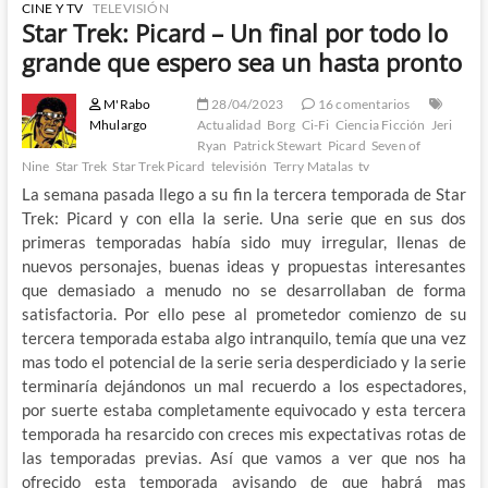
CINE Y TV
TELEVISIÓN
Star Trek: Picard – Un final por todo lo
grande que espero sea un hasta pronto
M'Rabo
28/04/2023
16 comentarios
Mhulargo
Actualidad
Borg
Ci-Fi
Ciencia Ficción
Jeri
Ryan
Patrick Stewart
Picard
Seven of
Nine
Star Trek
Star Trek Picard
televisión
Terry Matalas
tv
La semana pasada llego a su fin la tercera temporada de Star
Trek: Picard y con ella la serie. Una serie que en sus dos
primeras temporadas había sido muy irregular, llenas de
nuevos personajes, buenas ideas y propuestas interesantes
que demasiado a menudo no se desarrollaban de forma
satisfactoria. Por ello pese al prometedor comienzo de su
tercera temporada estaba algo intranquilo, temía que una vez
mas todo el potencial de la serie seria desperdiciado y la serie
terminaría dejándonos un mal recuerdo a los espectadores,
por suerte estaba completamente equivocado y esta tercera
temporada ha resarcido con creces mis expectativas rotas de
las temporadas previas. Así que vamos a ver que nos ha
ofrecido esta temporada avisando de que habrá mas