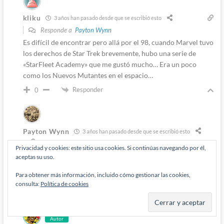
kliku
3 años han pasado desde que se escribió esto
Responde a
Payton Wynn
Es difícil de encontrar pero allá por el 98, cuando Marvel tuvo
los derechos de Star Trek brevemente, hubo una serie de
«StarFleet Academy» que me gustó mucho… Era un poco
como los Nuevos Mutantes en el espacio…
Responder
0
Payton Wynn
3 años han pasado desde que se escribió esto
Privacidad y cookies: este sitio usa cookies. Si continúas navegando por él,
Responde a
kliku
aceptas su uso.
Sí, recuerdo que transcurría en la época de «Deep Space
Para obtener más información, incluido cómo gestionar las cookies,
Nine» porque uno de los protagonistas era el ferengi Nog.
consulta:
Política de cookies
Responder
0
Autor