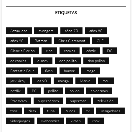
ETIQUETAS
Actualidad
avengers
años 70
años 80
años 90
Batman
Chris Claremont
Ci-Fi
Ciencia Ficción
cine
comics
cómic
DC
dc comics
disney
don pollito
don pollon
Fantastic Four
flash
humor
image
jack kirby
los 90
manga
Marvel
mcu
netflix
PC
pollito
pollon
spiderman
Star Wars
superhéroes
superman
televisión
thor
tiras
tuna
tunos
tv
Vengadores
videojuegos
webcomics
x-men
xbox