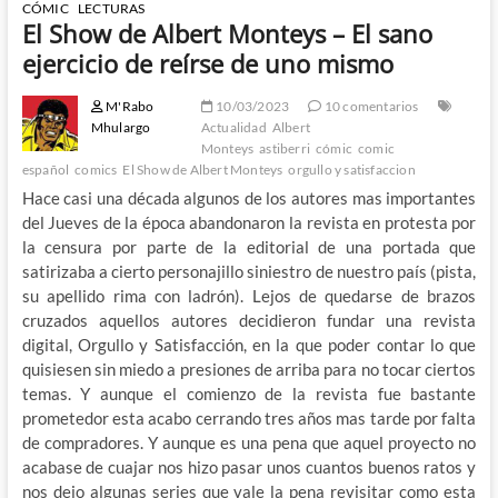
CÓMIC
LECTURAS
El Show de Albert Monteys – El sano
ejercicio de reírse de uno mismo
M'Rabo
10/03/2023
10 comentarios
Mhulargo
Actualidad
Albert
Monteys
astiberri
cómic
comic
español
comics
El Show de Albert Monteys
orgullo y satisfaccion
Hace casi una década algunos de los autores mas importantes
del Jueves de la época abandonaron la revista en protesta por
la censura por parte de la editorial de una portada que
satirizaba a cierto personajillo siniestro de nuestro país (pista,
su apellido rima con ladrón). Lejos de quedarse de brazos
cruzados aquellos autores decidieron fundar una revista
digital, Orgullo y Satisfacción, en la que poder contar lo que
quisiesen sin miedo a presiones de arriba para no tocar ciertos
temas. Y aunque el comienzo de la revista fue bastante
prometedor esta acabo cerrando tres años mas tarde por falta
de compradores. Y aunque es una pena que aquel proyecto no
acabase de cuajar nos hizo pasar unos cuantos buenos ratos y
nos dejo algunas series que vale la pena revisitar como esta