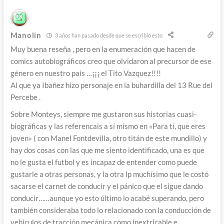
Manolin
3 años han pasado desde que se escribió esto
Muy buena reseña , pero en la enumeración que hacen de
comics autobiográficos creo que olvidaron al precursor de ese
género en nuestro pais …¡¡¡ el Tito Vazquez!!!!
Al que ya Ibañez hizo personaje en la buhardilla del 13 Rue del
Percebe .
Sobre Monteys, siempre me gustaron sus historias cuasi-
biográficas y las referencais a sí mismo en «Para tí, que eres
joven» ( con Manel Fontdevilla, otro titán de este mundillo) y
hay dos cosas con las que me siento identificado, una es que
no le gusta el futbol y es incapaz de entender como puede
gustarle a otras personas, y la otra lp muchísimo que le costó
sacarse el carnet de conducir y el pánico que el sigue dando
conducir……aunque yo esto último lo acabé superando, pero
también consideraba todo lo relacionado con la conducción de
vehiculos de tracción mecánica como inextricable e