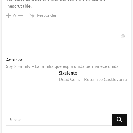
inescrutable .
Responder
0
Navegación
Entrada
Anterior
anterior:
Spy × Family – La familia que espia unida permanece unida
de
Entrada
Siguiente
entradas
siguiente:
Dead Cells – Return to Castlevania
Buscar
…