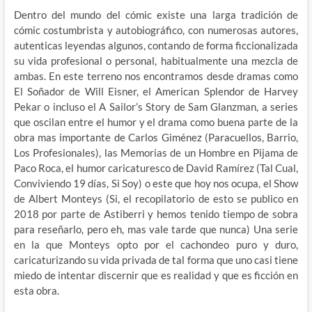
Dentro del mundo del cómic existe una larga tradición de
cómic costumbrista y autobiográfico, con numerosas autores,
autenticas leyendas algunos, contando de forma ficcionalizada
su vida profesional o personal, habitualmente una mezcla de
ambas. En este terreno nos encontramos desde dramas como
El Soñador de Will Eisner, el American Splendor de Harvey
Pekar o incluso el A Sailor’s Story de Sam Glanzman, a series
que oscilan entre el humor y el drama como buena parte de la
obra mas importante de Carlos Giménez (Paracuellos, Barrio,
Los Profesionales), las Memorias de un Hombre en Pijama de
Paco Roca, el humor caricaturesco de David Ramírez (Tal Cual,
Conviviendo 19 días, Si Soy) o este que hoy nos ocupa, el Show
de Albert Monteys (Si, el recopilatorio de esto se publico en
2018 por parte de Astiberri y hemos tenido tiempo de sobra
para reseñarlo, pero eh, mas vale tarde que nunca) Una serie
en la que Monteys opto por el cachondeo puro y duro,
caricaturizando su vida privada de tal forma que uno casi tiene
miedo de intentar discernir que es realidad y que es ficción en
esta obra.