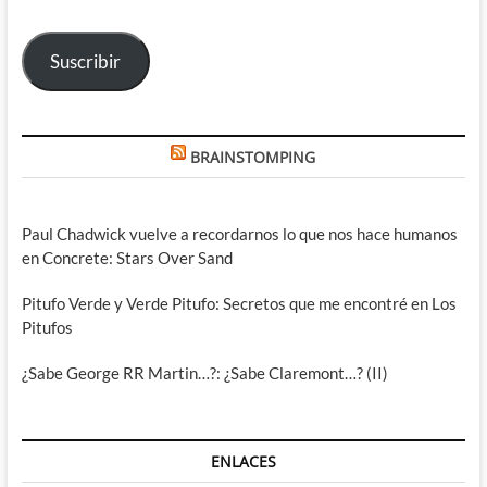
correo
electrónico
Suscribir
BRAINSTOMPING
Paul Chadwick vuelve a recordarnos lo que nos hace humanos
en Concrete: Stars Over Sand
Pitufo Verde y Verde Pitufo: Secretos que me encontré en Los
Pitufos
¿Sabe George RR Martin…?: ¿Sabe Claremont…? (II)
ENLACES