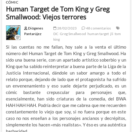
CÓMIC
Human Target de Tom King y Greg
Smallwood: Viejos terrores
Diógenes
28/02/2023
48 comentarios
Pantarújez
DC
Greg Smallwood
human target
jli
tom
king
Si las cuentas no me fallan, hoy sale a la venta el último
número del Human Target de Tom King y Greg Smallwood. Ha
sido una buena serie, con un apartado artístico soberbio y un
King que ha sabido reinterpretar a buena parte de la Liga de la
Justicia Internacional, dándole un sabor amargo a todo el
relato porque, dejando de lado que el protagonista ha sufrido
un envenenamiento y eso suele dejarte perjudicado, es un
cómic bastante crepuscular para personajes que,
esencialmente, han sido criaturas de la comedia, del BWA
HAH HAH HAH. Podría decir que me cabrea que me recuerden
constantemente lo viejo que soy, si no fuera porque en este
caso no nos enseñan a los personajes ancianos y decrépitos,
simplemente los hacen «más realistas». Y éso es una auténtica
barbaridad.