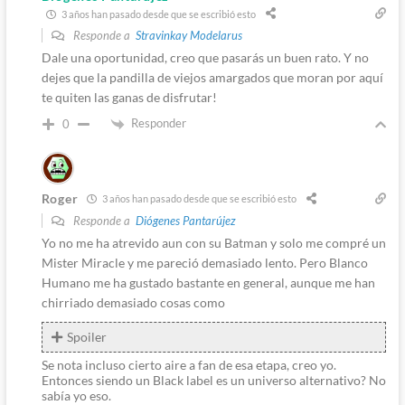
3 años han pasado desde que se escribió esto
Responde a
Stravinkay Modelarus
Dale una oportunidad, creo que pasarás un buen rato. Y no
dejes que la pandilla de viejos amargados que moran por aquí
te quiten las ganas de disfrutar!
Responder
0
Roger
3 años han pasado desde que se escribió esto
Responde a
Diógenes Pantarújez
Yo no me ha atrevido aun con su Batman y solo me compré un
Mister Miracle y me pareció demasiado lento. Pero Blanco
Humano me ha gustado bastante en general, aunque me han
chirriado demasiado cosas como
Spoiler
Se nota incluso cierto aire a fan de esa etapa, creo yo.
Entonces siendo un Black label es un universo alternativo? No
sabía yo eso.