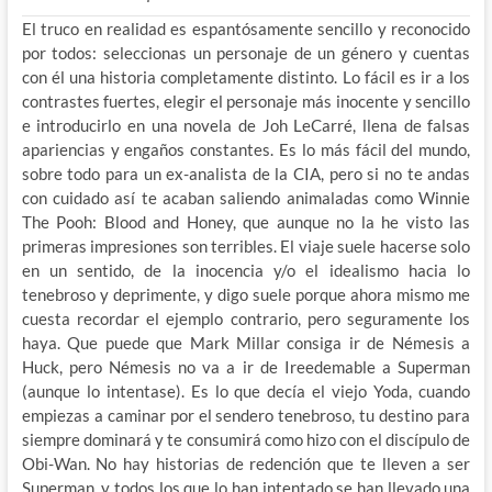
El truco en realidad es espantósamente sencillo y reconocido
por todos: seleccionas un personaje de un género y cuentas
con él una historia completamente distinto. Lo fácil es ir a los
contrastes fuertes, elegir el personaje más inocente y sencillo
e introducirlo en una novela de Joh LeCarré, llena de falsas
apariencias y engaños constantes. Es lo más fácil del mundo,
sobre todo para un ex-analista de la CIA, pero si no te andas
con cuidado así te acaban saliendo animaladas como Winnie
The Pooh: Blood and Honey, que aunque no la he visto las
primeras impresiones son terribles. El viaje suele hacerse solo
en un sentido, de la inocencia y/o el idealismo hacia lo
tenebroso y deprimente, y digo suele porque ahora mismo me
cuesta recordar el ejemplo contrario, pero seguramente los
haya. Que puede que Mark Millar consiga ir de Némesis a
Huck, pero Némesis no va a ir de Ireedemable a Superman
(aunque lo intentase). Es lo que decía el viejo Yoda, cuando
empiezas a caminar por el sendero tenebroso, tu destino para
siempre dominará y te consumirá como hizo con el discípulo de
Obi-Wan. No hay historias de redención que te lleven a ser
Superman, y todos los que lo han intentado se han llevado una