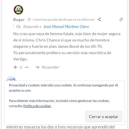
Roger
3 años han pasado desde que se escribió esto
Responde a
Jesús Manuel Martínez Otero
No creo que vaya de femme fatale, más bien de mujer segura
de si misma. Chris Chance sí que va mucho de hombre
elegante y fuerte en plan James Bond de los 60-70.
Yo personalmente prefiero su versión más neurótica de
Vertigo.
Responder
0
Privacidad y cookies: este sitio usa cookies. Si continúas navegando por él,
aceptas su uso.
Yisus Iglesias
3 años han pasado desde que se escribió esto
Hay que tener moral para seguir leyendo los tebeos del
Para obtener más información, incluido cómo gestionar las cookies,
petardo de King. Buenas ideas masacradas por desarrollos
consulta:
Política de cookies
estirados en base a convertir a personajes clásicos en tarados
incapaces de comportarse como seres mínimamente humanos
mientras masacra los dos o tres recursos que aprendió del