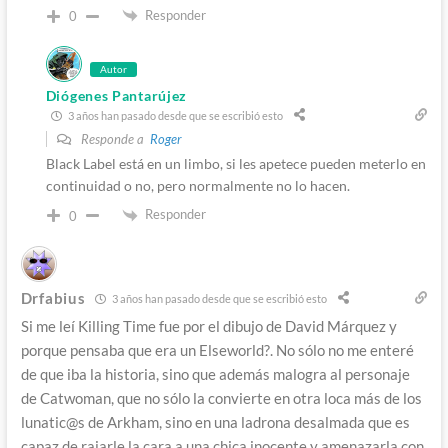
Responder
0
Autor
Diógenes Pantarújez
3 años han pasado desde que se escribió esto
Responde a
Roger
Black Label está en un limbo, si les apetece pueden meterlo en
continuidad o no, pero normalmente no lo hacen.
Responder
0
Drfabius
3 años han pasado desde que se escribió esto
Si me leí Killing Time fue por el dibujo de David Márquez y
porque pensaba que era un Elseworld?. No sólo no me enteré
de que iba la historia, sino que además malogra al personaje
de Catwoman, que no sólo la convierte en otra loca más de los
lunatic@s de Arkham, sino en una ladrona desalmada que es
capaz de rajarle la cara a una chica inocente y amenazarla con