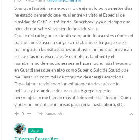
Responde a
Diógenes Pantarújez
Si es que también se me ocurrió de ejemplo porque estos días
he estado pensando que igual entre ya visto el Especial de
Navidad de GotG, el tráiler del Superbowl y ya el tiempo que
hace de que salió ya va siendo hora de verla.
Que lo del rating no era tanto comparándola a estos cómics ni
porque me dé asco la sangre o me alarme el lenguaje soez o
no me gusten las «situaciones adultas», sino porque provocan
respuestas más viscerales (y complejas también) y el
malabarismo de emociones se me hace mucho más llevadero
en Guardianes que en algo como Super o Suicide Squad que
me llevan un poco más de consumo de energía emocional.
Especialmente viniendo inmediatamente después de la
película y tratándose de una serie. Agregale que los
personajes no me llaman más allá de venir escritos por Gunn
y pues no me entraron prisas para verla (hasta ahora, xD).
Responder
0
Autor
Diógenes Pantarújez