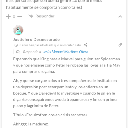
más personas que son buena gente …o que al menos
habitualmente se comportan como tales)
Responder
0
Justiciero Desmesurado
3 años han pasado desde que se escribió esto
Responde a
Jesús Manuel Martínez Otero
Esperando que King pase a Marvel para guionizar Spiderman
y que nos emseñe como Peter le robaba las joyas a la Tia May
para comprar drogaina.
Ah, y que se cargue a dos o tres compañeros de instituto en
una depresión post eszarpamiento y los entierra en un
bosque. Y que Daredevil lo investigue y cuando le pillen le
diga «te conseguiremos ayuda trepamuros» y fin con primer
plano y lagrimita de Peter.
Título «Esquizofrenicos en crisis secretas»
Ahhggg, la madurez.