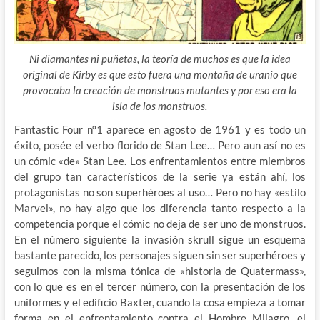
Ni diamantes ni puñetas, la teoría de muchos es que la idea
original de Kirby es que esto fuera una montaña de uranio que
provocaba la creación de monstruos mutantes y por eso era la
isla de los monstruos.
Fantastic Four nº1 aparece en agosto de 1961 y es todo un
éxito, posée el verbo florido de Stan Lee… Pero aun así no es
un cómic «de» Stan Lee. Los enfrentamientos entre miembros
del grupo tan característicos de la serie ya están ahí, los
protagonistas no son superhéroes al uso… Pero no hay «estilo
Marvel», no hay algo que los diferencia tanto respecto a la
competencia porque el cómic no deja de ser uno de monstruos.
En el número siguiente la invasión skrull sigue un esquema
bastante parecido, los personajes siguen sin ser superhéroes y
seguimos con la misma tónica de «historia de Quatermass»,
con lo que es en el tercer número, con la presentación de los
uniformes y el edificio Baxter, cuando la cosa empieza a tomar
forma en el enfrentamiento contra el Hombre Milagro, el