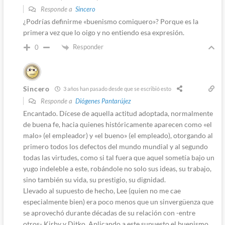
Responde a
Sincero
¿Podrías definirme «buenismo comiquero»? Porque es la
primera vez que lo oigo y no entiendo esa expresión.
Responder
0
Sincero
3 años han pasado desde que se escribió esto
Responde a
Diógenes Pantarújez
Encantado. Dícese de aquella actitud adoptada, normalmente
de buena fe, hacia quienes históricamente aparecen como «el
malo» (el empleador) y «el bueno» (el empleado), otorgando al
primero todos los defectos del mundo mundial y al segundo
todas las virtudes, como si tal fuera que aquel sometía bajo un
yugo indeleble a este, robándole no solo sus ideas, su trabajo,
sino también su vida, su prestigio, su dignidad.
Llevado al supuesto de hecho, Lee (quien no me cae
especialmente bien) era poco menos que un sinvergüenza que
se aprovechó durante décadas de su relación con -entre
otros- Kirby y Ditko. Aplicando a este supuesto el buenismo