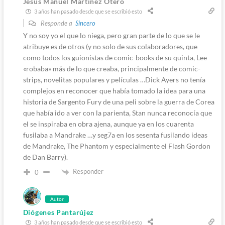
Jesús Manuel Martínez Otero
3 años han pasado desde que se escribió esto
Responde a
Sincero
Y no soy yo el que lo niega, pero gran parte de lo que se le
atribuye es de otros (y no solo de sus colaboradores, que
como todos los guionistas de comic-books de su quinta, Lee
«robaba» más de lo que creaba, principalmente de comic-
strips, novelitas populares y películas …Dick Ayers no tenía
complejos en reconocer que había tomado la idea para una
historia de Sargento Fury de una peli sobre la guerra de Corea
que había ido a ver con la parienta, Stan nunca reconocía que
el se inspiraba en obra ajena, aunque ya en los cuarenta
fusilaba a Mandrake …y seg7a en los sesenta fusilando ideas
de Mandrake, The Phantom y especialmente el Flash Gordon
de Dan Barry).
Responder
0
Autor
Diógenes Pantarújez
3 años han pasado desde que se escribió esto