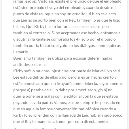
jamás, eso sí). Visto así, existe el prejuicio de que el empleado
está siempre bajo el yugo del empleador, cuando desde mi
punto de vista (aunque no soy un erudito), si bien es cierto
que Lee no se portó bien con el Rey, también lo es que le hizo
brillar. Que Kirby hizo triunfar a Lee parece claro, pero
también al contrario. Si no aceptamos ese hecho, entramos a
discutir si la gente se compraba los 4F solo por el dibujo o
también por la historia, el guion o los diálogos, como quieras
llamarlo.
Buenismo también se utiliza para excusar determinadas
actitudes sectarias.
Kirby sufrió muchas injusticias por parte de Marvel. No sé si
Lee estaba detrás de ellas o no, pero sí es un hecho cierto y
está demostrado que no le ayudó como debería, seguramente
porque a) pasaba de él, lo daba por amortizado, y/o b) no
quería ponerse a malas con la editorial con la que se estaba
pegando la vida padre. Vamos, es que siempre he pensado en
que en aquella famosa conversación radiofónica cuando a
Kirby lo sorprenden con la llamada de Lee, hubiera sido épico
que el Rey lo mandara a tomar por culo directamente.