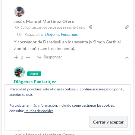
Jesús Manuel Martínez Otero
3 años han pasado desde que se escribió esto
Responde a
Diógenes Pantarújez
Y cocreador de Daredevil en los sesenta (y Simon Garth el
Zombi!, coño …en los cincuenta).
Responder
0
Autor
Diógenes Pantarújez
3 años han pasado desde que se escribió esto
Privacidad y cookies: este sitio usa cookies. Si continúas navegando por él,
Responde a
Jesús Manuel Martínez Otero
aceptas su uso.
Que el primero que volviera fuera Namor no es casual.
Para obtener más información, incluido cómo gestionar las cookies,
Responder
consulta:
Política de cookies
0
Jesús Manuel Martínez Otero