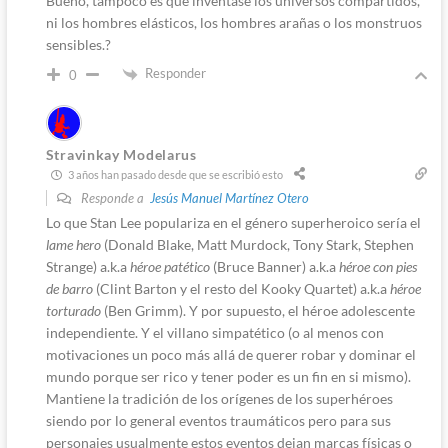
Bueno, tampoco es que inventase los universos compartidos,
ni los hombres elásticos, los hombres arañas o los monstruos
sensibles.?
Responder
0
Stravinkay Modelarus
3 años han pasado desde que se escribió esto
Responde a
Jesús Manuel Martínez Otero
Lo que Stan Lee populariza en el género superheroico sería el
lame hero
(Donald Blake, Matt Murdock, Tony Stark, Stephen
Strange) a.k.a
héroe patético
(Bruce Banner) a.k.a
héroe con pies
de barro
(Clint Barton y el resto del Kooky Quartet) a.k.a
héroe
torturado
(Ben Grimm). Y por supuesto, el héroe adolescente
independiente. Y el villano simpatético (o al menos con
motivaciones un poco más allá de querer robar y dominar el
mundo porque ser rico y tener poder es un fin en si mismo).
Mantiene la tradición de los orígenes de los superhéroes
siendo por lo general eventos traumáticos pero para sus
personajes usualmente estos eventos dejan marcas físicas o