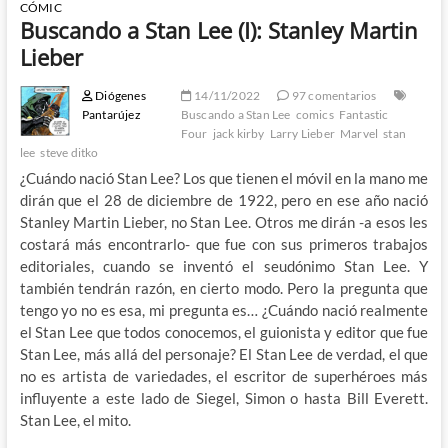
CÓMIC
Buscando a Stan Lee (I): Stanley Martin
Lieber
Diógenes
14/11/2022
97 comentarios
Pantarújez
Buscando a Stan Lee
comics
Fantastic
Four
jack kirby
Larry Lieber
Marvel
stan
lee
steve ditko
¿Cuándo nació Stan Lee? Los que tienen el móvil en la mano me
dirán que el 28 de diciembre de 1922, pero en ese año nació
Stanley Martin Lieber, no Stan Lee. Otros me dirán -a esos les
costará más encontrarlo- que fue con sus primeros trabajos
editoriales, cuando se inventó el seudónimo Stan Lee. Y
también tendrán razón, en cierto modo. Pero la pregunta que
tengo yo no es esa, mi pregunta es… ¿Cuándo nació realmente
el Stan Lee que todos conocemos, el guionista y editor que fue
Stan Lee, más allá del personaje? El Stan Lee de verdad, el que
no es artista de variedades, el escritor de superhéroes más
influyente a este lado de Siegel, Simon o hasta Bill Everett.
Stan Lee, el mito.