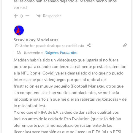
así es como han acabado dejando el Madden hecho unos
zorros!
Responder
0
Stravinkay Modelarus
3 años han pasado desde que se escribió esto
Responde a
Diógenes Pantarújez
Madden habría sido un videojuego que jugaría si no fuera
porque para cuando comienzo a realmente prestarle atención
a la NFL (con el Covid) ya era demasiado claro que no puedo
interesarme por videojuegos porque mi umbral de
frustración es muuuy pequeño (Football Manager, otros que
sin competencia se han vuelto complacientes, se me hacía
imposible jugarlo sin que me dieran rabietas vergonzosas y de
lo más infantiles).
Y creo que el FIFA de EA ya dejó de dar saltos cualitativos
incluso antes de la caída de Pro Evolution (que se lo debían
oler en parte por la monopolización justamente de las
licencias) pero también es que no juego un FIFA (ni un PES)