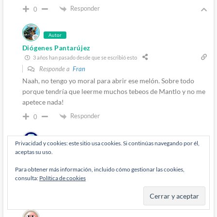
Responder
0
Autor
Diógenes Pantarújez
3 años han pasado desde que se escribió esto
Responde a
Fran
Naah, no tengo yo moral para abrir ese melón. Sobre todo
porque tendría que leerme muchos tebeos de Mantlo y no me
apetece nada!
Responder
0
Privacidad y cookies: este sitio usa cookies. Si continúas navegando por él,
aceptas su uso.
Palatino
3 años han pasado desde que se escribió esto
Responde a
Diógenes Pantarújez
Para obtener más información, incluido cómo gestionar las cookies,
consulta:
Política de cookies
Venga, Diógenes, you can.
Responder
0