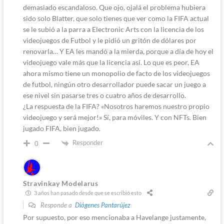
demasiado escandaloso. Que ojo, ojalá el problema hubiera
sido solo Blatter, que solo tienes que ver como la FIFA actual
se le subió a la parra a Electronic Arts con la licencia de los
videojuegos de Futbol y le pidió un gritón de dólares por
renovarla… Y EA les mandó a la mierda, porque a día de hoy el
videojuego vale más que la licencia así. Lo que es peor, EA
ahora mismo tiene un monopolio de facto de los videojuegos
de futbol, ningún otro desarrollador puede sacar un juego a
ese nivel sin pasarse tres o cuatro años de desarrollo.
¿La respuesta de la FIFA? «Nosotros haremos nuestro propio
videojuego y será mejor!» Sí, para móviles. Y con NFTs. Bien
jugado FIFA, bien jugado.
Responder
0
Stravinkay Modelarus
3 años han pasado desde que se escribió esto
Responde a
Diógenes Pantarújez
Por supuesto, por eso mencionaba a Havelange justamente,