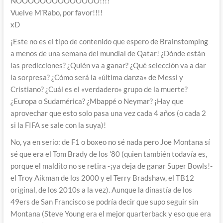
NOOOOOOOOOOOOOO!!!!
Vuelve M’Rabo, por favor!!!!
xD
¡Este no es el tipo de contenido que espero de Brainstomping
a menos de una semana del mundial de Qatar! ¿Dónde están
las predicciones? ¿Quién va a ganar? ¿Qué selección va a dar
la sorpresa? ¿Cómo será la «última danza» de Messi y
Cristiano? ¿Cuál es el «verdadero» grupo de la muerte?
¿Europa o Sudamérica? ¿Mbappé o Neymar? ¡Hay que
aprovechar que esto solo pasa una vez cada 4 años (o cada 2
si la FIFA se sale con la suya)!
No, ya en serio: de F1 o boxeo no sé nada pero Joe Montana sí
sé que era el Tom Brady de los ’80 (quien también todavía es,
porque el maldito no se retira -¡ya deja de ganar Super Bowls!-
el Troy Aikman de los 2000 y el Terry Bradshaw, el TB12
original, de los 2010s a la vez). Aunque la dinastía de los
49ers de San Francisco se podría decir que supo seguir sin
Montana (Steve Young era el mejor quarterback y eso que era