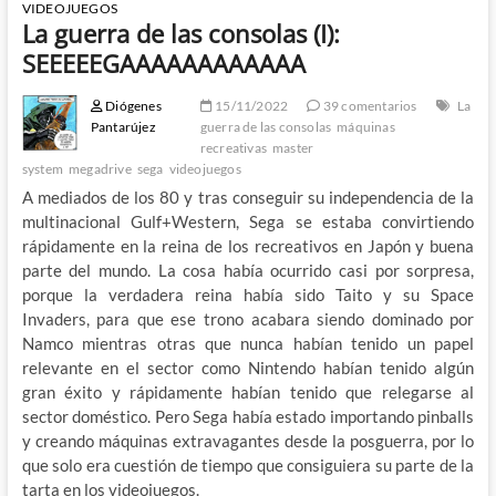
VIDEOJUEGOS
La guerra de las consolas (I):
SEEEEEGAAAAAAAAAAAA
Diógenes
15/11/2022
39 comentarios
La
Pantarújez
guerra de las consolas
máquinas
recreativas
master
system
megadrive
sega
videojuegos
A mediados de los 80 y tras conseguir su independencia de la
multinacional Gulf+Western, Sega se estaba convirtiendo
rápidamente en la reina de los recreativos en Japón y buena
parte del mundo. La cosa había ocurrido casi por sorpresa,
porque la verdadera reina había sido Taito y su Space
Invaders, para que ese trono acabara siendo dominado por
Namco mientras otras que nunca habían tenido un papel
relevante en el sector como Nintendo habían tenido algún
gran éxito y rápidamente habían tenido que relegarse al
sector doméstico. Pero Sega había estado importando pinballs
y creando máquinas extravagantes desde la posguerra, por lo
que solo era cuestión de tiempo que consiguiera su parte de la
tarta en los videojuegos.