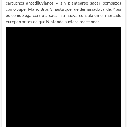
cartuchos antediluvianos y sin plantearse sacar bombazos
como Super Mario Bros 3 hasta que fue demasiado tarde. Y así
es como Sega corrió a sacar su nueva consola en el mercado
europeo antes de que Nintendo pudiera reaccionar…