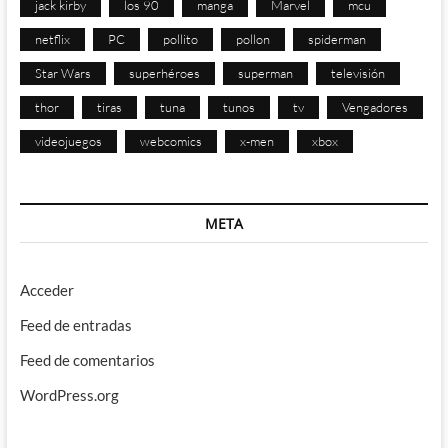
jack kirby
los 90
manga
Marvel
mcu
netflix
PC
pollito
pollon
spiderman
Star Wars
superhéroes
superman
televisión
thor
tiras
tuna
tunos
tv
Vengadores
videojuegos
webcomics
x-men
xbox
META
Acceder
Feed de entradas
Feed de comentarios
WordPress.org