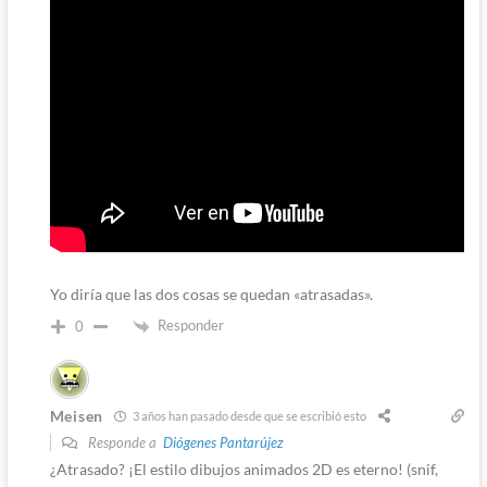
Yo diría que las dos cosas se quedan «atrasadas».
Responder
0
Meisen
3 años han pasado desde que se escribió esto
Responde a
Diógenes Pantarújez
¿Atrasado? ¡El estilo dibujos animados 2D es eterno! (snif,