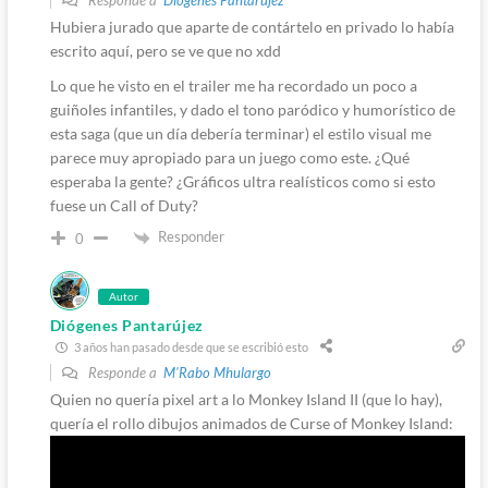
Responde a
Diógenes Pantarújez
Hubiera jurado que aparte de contártelo en privado lo había
escrito aquí, pero se ve que no xdd
Lo que he visto en el trailer me ha recordado un poco a
guiñoles infantiles, y dado el tono paródico y humorístico de
esta saga (que un día debería terminar) el estilo visual me
parece muy apropiado para un juego como este. ¿Qué
esperaba la gente? ¿Gráficos ultra realísticos como si esto
fuese un Call of Duty?
Responder
0
Autor
Diógenes Pantarújez
3 años han pasado desde que se escribió esto
Responde a
M'Rabo Mhulargo
Quien no quería pixel art a lo Monkey Island II (que lo hay),
quería el rollo dibujos animados de Curse of Monkey Island: