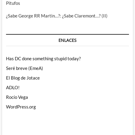
Pitufos
¿Sabe George RR Martin…?: ¿Sabe Claremont…? (II)
ENLACES
Has DC done something stupid today?
Seré breve (EmeA)
El Blog de Jotace
ADLO!
Rocío Vega
WordPress.org