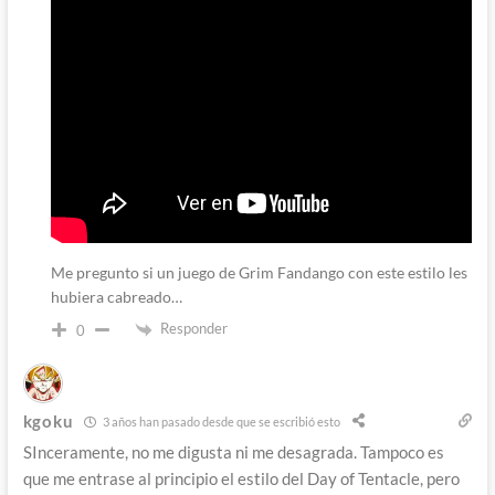
Me pregunto si un juego de Grim Fandango con este estilo les
hubiera cabreado…
Responder
0
kgoku
3 años han pasado desde que se escribió esto
SInceramente, no me digusta ni me desagrada. Tampoco es
que me entrase al principio el estilo del Day of Tentacle, pero