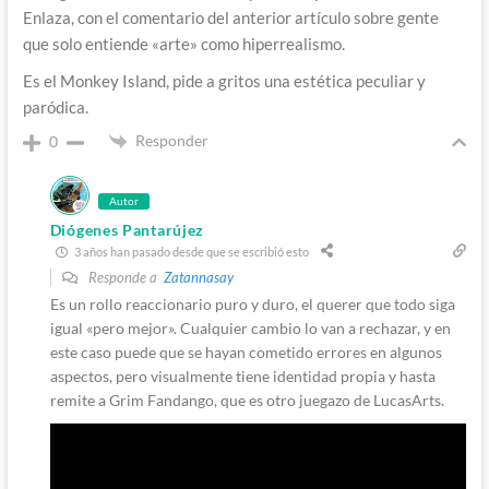
Enlaza, con el comentario del anterior artículo sobre gente
que solo entiende «arte» como hiperrealismo.
Es el Monkey Island, pide a gritos una estética peculiar y
paródica.
Responder
0
Autor
Diógenes Pantarújez
3 años han pasado desde que se escribió esto
Responde a
Zatannasay
Es un rollo reaccionario puro y duro, el querer que todo siga
igual «pero mejor». Cualquier cambio lo van a rechazar, y en
este caso puede que se hayan cometido errores en algunos
aspectos, pero visualmente tiene identidad propia y hasta
remite a Grim Fandango, que es otro juegazo de LucasArts.