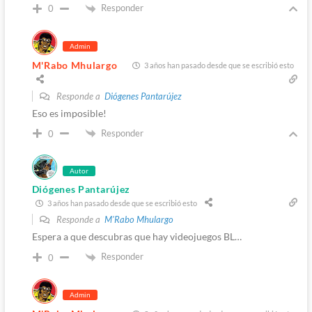
Responder
0
Admin
M'Rabo Mhulargo
3 años han pasado desde que se escribió esto
Responde a
Diógenes Pantarújez
Eso es imposible!
Responder
0
Autor
Diógenes Pantarújez
3 años han pasado desde que se escribió esto
Responde a
M'Rabo Mhulargo
Espera a que descubras que hay videojuegos BL…
Responder
0
Admin