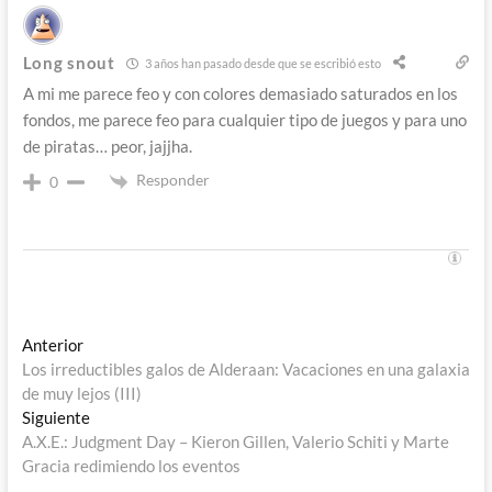
Long snout
3 años han pasado desde que se escribió esto
A mi me parece feo y con colores demasiado saturados en los
fondos, me parece feo para cualquier tipo de juegos y para uno
de piratas… peor, jajjha.
Responder
0
Navegación
Entrada
Anterior
anterior:
Los irreductibles galos de Alderaan: Vacaciones en una galaxia
de
de muy lejos (III)
entradas
Entrada
Siguiente
siguiente:
A.X.E.: Judgment Day – Kieron Gillen, Valerio Schiti y Marte
Gracia redimiendo los eventos