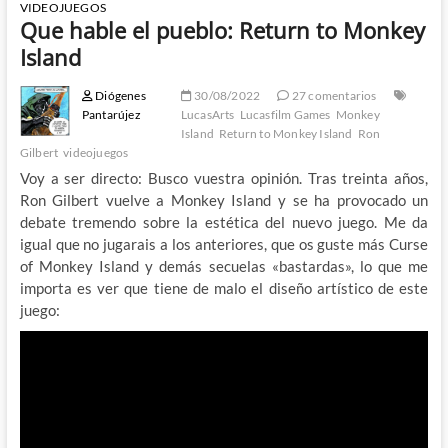
VIDEOJUEGOS
Que hable el pueblo: Return to Monkey
Island
Diógenes
30/08/2022
27 comentarios
Pantarújez
LucasArts
Lucasfilm Games
Monkey
Island
Return to Monkey Island
Ron
Gilbert
videojuegos
Voy a ser directo: Busco vuestra opinión. Tras treinta años,
Ron Gilbert vuelve a Monkey Island y se ha provocado un
debate tremendo sobre la estética del nuevo juego. Me da
igual que no jugarais a los anteriores, que os guste más Curse
of Monkey Island y demás secuelas «bastardas», lo que me
importa es ver que tiene de malo el diseño artístico de este
juego: