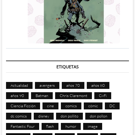
ETIQUETAS
Actualidad
avengers
años 70
años 80
años 90
Batman
Chris Claremont
Ci-Fi
Ciencia Ficción
cine
comics
cómic
DC
dc comics
disney
don pollito
don pollon
Fantastic Four
flash
humor
image