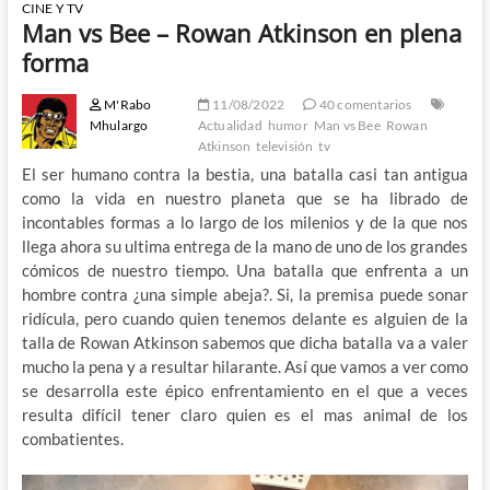
CINE Y TV
Man vs Bee – Rowan Atkinson en plena
forma
M'Rabo
11/08/2022
40 comentarios
Mhulargo
Actualidad
humor
Man vs Bee
Rowan
Atkinson
televisión
tv
El ser humano contra la bestia, una batalla casi tan antigua
como la vida en nuestro planeta que se ha librado de
incontables formas a lo largo de los milenios y de la que nos
llega ahora su ultima entrega de la mano de uno de los grandes
cómicos de nuestro tiempo. Una batalla que enfrenta a un
hombre contra ¿una simple abeja?. Si, la premisa puede sonar
ridícula, pero cuando quien tenemos delante es alguien de la
talla de Rowan Atkinson sabemos que dicha batalla va a valer
mucho la pena y a resultar hilarante. Así que vamos a ver como
se desarrolla este épico enfrentamiento en el que a veces
resulta difícil tener claro quien es el mas animal de los
combatientes.