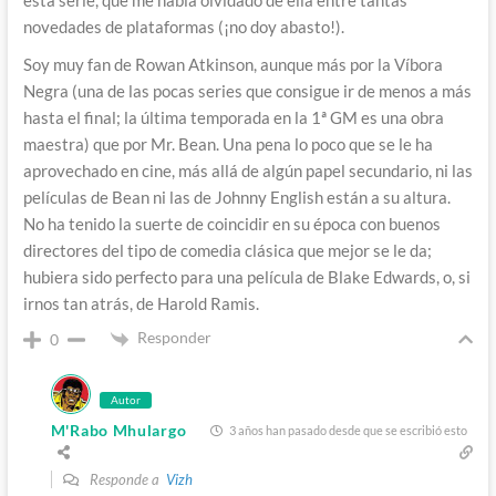
esta serie, que me había olvidado de ella entre tantas
novedades de plataformas (¡no doy abasto!).
Soy muy fan de Rowan Atkinson, aunque más por la Víbora
Negra (una de las pocas series que consigue ir de menos a más
hasta el final; la última temporada en la 1ª GM es una obra
maestra) que por Mr. Bean. Una pena lo poco que se le ha
aprovechado en cine, más allá de algún papel secundario, ni las
películas de Bean ni las de Johnny English están a su altura.
No ha tenido la suerte de coincidir en su época con buenos
directores del tipo de comedia clásica que mejor se le da;
hubiera sido perfecto para una película de Blake Edwards, o, si
irnos tan atrás, de Harold Ramis.
Responder
0
Autor
M'Rabo Mhulargo
3 años han pasado desde que se escribió esto
Responde a
Vizh