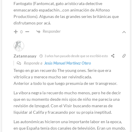
Fantogato (Fantomcat, gato aristócrata detective
enmascarado espadachín…con animación de Alfonso
Productions). Algunas de las grandes series británicas que
disfrutamos por acá.
Responder
0
Zatannasay
3 años han pasado desde que se escribió esto
Responde a
Jesús Manuel Martínez Otero
Tengo en gran recuerdo The young ones. Serie que era
vitriolica y merece mucho ser reivindicada.
Anterior a todo lo que luego presumía de ser transgresor.
La vibora negra la recuerdo mucho menos, pero he de decir
que en su momento desde mis ojos de niño me parecía una
revisión de Iznogud. Con el Visir buscando maneras de
liquidar al Califa y fracasando por su propia ineptitud.
Las autonómicas hicieron una importante labor en la epoca,
en que España tenía dos canales de televisión. Eran un mundo.