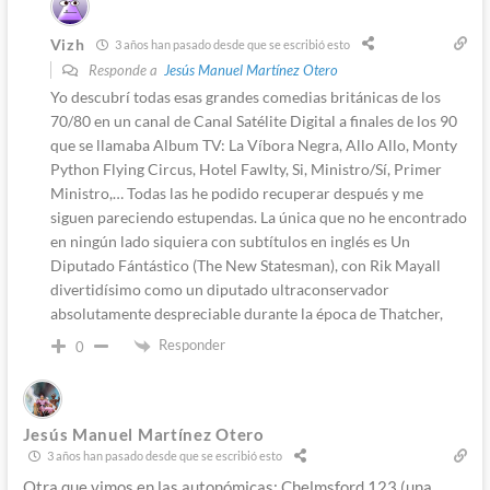
Vizh
3 años han pasado desde que se escribió esto
Responde a
Jesús Manuel Martínez Otero
Yo descubrí todas esas grandes comedias británicas de los
70/80 en un canal de Canal Satélite Digital a finales de los 90
que se llamaba Album TV: La Víbora Negra, Allo Allo, Monty
Python Flying Circus, Hotel Fawlty, Si, Ministro/Sí, Primer
Ministro,… Todas las he podido recuperar después y me
siguen pareciendo estupendas. La única que no he encontrado
en ningún lado siquiera con subtítulos en inglés es Un
Diputado Fántástico (The New Statesman), con Rik Mayall
divertidísimo como un diputado ultraconservador
absolutamente despreciable durante la época de Thatcher,
Responder
0
Jesús Manuel Martínez Otero
3 años han pasado desde que se escribió esto
Otra que vimos en las autonómicas: Chelmsford 123 (una