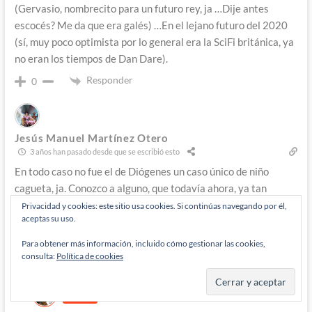
(Gervasio, nombrecito para un futuro rey, ja …Dije antes
escocés? Me da que era galés) …En el lejano futuro del 2020
(sí, muy poco optimista por lo general era la SciFi británica, ya
no eran los tiempos de Dan Dare).
Responder
0
Jesús Manuel Martínez Otero
3 años han pasado desde que se escribió esto
En todo caso no fue el de Diógenes un caso único de niño
cagueta, ja. Conozco a alguno, que todavía ahora, ya tan
talludito, todavía le acojona la intro de Chocky. Las secuelas
Privacidad y cookies: este sitio usa cookies. Si continúas navegando por él,
aceptas su uso.
de la exitosa miniserie fueron Chocky’s Children (Los hijos de
Chocky? O algo así lo llamaron acá) y Chocky’s Challenge.
Para obtener más información, incluido cómo gestionar las cookies,
consulta:
Política de cookies
Responder
0
Admin