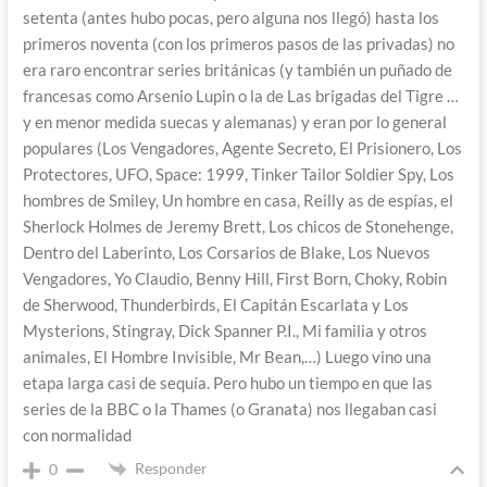
setenta (antes hubo pocas, pero alguna nos llegó) hasta los
primeros noventa (con los primeros pasos de las privadas) no
era raro encontrar series británicas (y también un puñado de
francesas como Arsenio Lupin o la de Las brigadas del Tigre …
y en menor medida suecas y alemanas) y eran por lo general
populares (Los Vengadores, Agente Secreto, El Prisionero, Los
Protectores, UFO, Space: 1999, Tinker Tailor Soldier Spy, Los
hombres de Smiley, Un hombre en casa, Reilly as de espías, el
Sherlock Holmes de Jeremy Brett, Los chicos de Stonehenge,
Dentro del Laberinto, Los Corsarios de Blake, Los Nuevos
Vengadores, Yo Claudio, Benny Hill, First Born, Choky, Robin
de Sherwood, Thunderbirds, El Capitán Escarlata y Los
Mysterions, Stingray, Dick Spanner P.I., Mi familia y otros
animales, El Hombre Invisible, Mr Bean,…) Luego vino una
etapa larga casi de sequía. Pero hubo un tiempo en que las
series de la BBC o la Thames (o Granata) nos llegaban casi
con normalidad
Responder
0