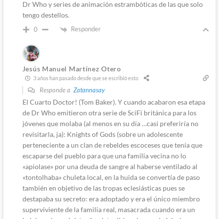
Dr Who y series de animación estrambóticas de las que solo
tengo destellos.
Responder
0
Jesús Manuel Martínez Otero
3 años han pasado desde que se escribió esto
Responde a
Zatannasay
El Cuarto Doctor! (Tom Baker). Y cuando acabaron esa etapa
de Dr Who emitieron otra serie de SciFi británica para los
jóvenes que molaba (al menos en su día …casi preferiría no
revisitarla, ja): Knights of Gods (sobre un adolescente
perteneciente a un clan de rebeldes escoceses que tenía que
escaparse del pueblo para que una familia vecina no lo
«apiolase» por una deuda de sangre al haberse ventilado al
«tontolhaba» chuleta local, en la huida se convertía de paso
también en objetivo de las tropas eclesiásticas pues se
destapaba su secreto: era adoptado y era el único miembro
superviviente de la familia real, masacrada cuando era un