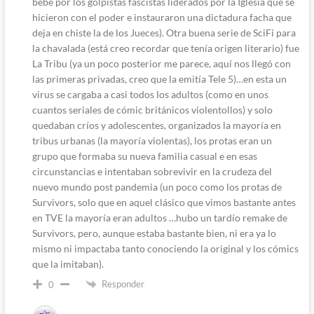
bebé por los golpistas fascistas liderados por la Iglesia que se
hicieron con el poder e instauraron una dictadura facha que
deja en chiste la de los Jueces). Otra buena serie de SciFi para
la chavalada (está creo recordar que tenía origen literario) fue
La Tribu (ya un poco posterior me parece, aquí nos llegó con
las primeras privadas, creo que la emitía Tele 5)…en esta un
virus se cargaba a casi todos los adultos (como en unos
cuantos seriales de cómic británicos violentollos) y solo
quedaban críos y adolescentes, organizados la mayoría en
tribus urbanas (la mayoría violentas), los protas eran un
grupo que formaba su nueva familia casual e en esas
circunstancias e intentaban sobrevivir en la crudeza del
nuevo mundo post pandemia (un poco como los protas de
Survivors, solo que en aquel clásico que vimos bastante antes
en TVE la mayoría eran adultos …hubo un tardío remake de
Survivors, pero, aunque estaba bastante bien, ni era ya lo
mismo ni impactaba tanto conociendo la original y los cómics
que la imitaban).
Responder
0