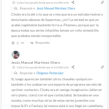
3 años han pasado desde que se escribió esto
Responde a
Jesús Manuel Martínez Otero
Choky era la del crío que se creía que era un extraterrestres y
tenía hasta sábanas de Superman, ¿no? La verdad es que yo
acabé cogiéndole bastante tirria a «Thames», porque por la
época todas sus series infantiles tenían un rollo siniestrillo
que acababa siendo insoportable.
Responder
0
Jesús Manuel Martínez Otero
3 años han pasado desde que se escribió esto
Responde a
Diógenes Pantarújez
Sí, luego aparecían también otros chavales «psíquicos»
también y los usaban en una especie de programa secreto de
«primer contacto». Choky era el «amigo imaginario» (alien en
otro plano, claro) con el que contactaba). Se basaba en una
novela, como muchas otras de estas series juveniles con
toque SciFi o Fantasy (al menos está sí nos llegó en castellano,