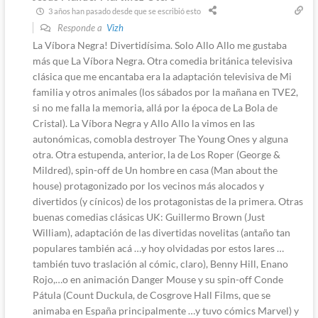
3 años han pasado desde que se escribió esto
Responde a
Vizh
La Víbora Negra! Divertidísima. Solo Allo Allo me gustaba
más que La Víbora Negra. Otra comedia británica televisiva
clásica que me encantaba era la adaptación televisiva de Mi
familia y otros animales (los sábados por la mañana en TVE2,
si no me falla la memoria, allá por la época de La Bola de
Cristal). La Víbora Negra y Allo Allo la vimos en las
autonómicas, comobla destroyer The Young Ones y alguna
otra. Otra estupenda, anterior, la de Los Roper (George &
Mildred), spin-off de Un hombre en casa (Man about the
house) protagonizado por los vecinos más alocados y
divertidos (y cínicos) de los protagonistas de la primera. Otras
buenas comedias clásicas UK: Guillermo Brown (Just
William), adaptación de las divertidas novelitas (antaño tan
populares también acá …y hoy olvidadas por estos lares …
también tuvo traslación al cómic, claro), Benny Hill, Enano
Rojo,…o en animación Danger Mouse y su spin-off Conde
Pátula (Count Duckula, de Cosgrove Hall Films, que se
animaba en España principalmente …y tuvo cómics Marvel) y