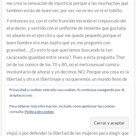
me crea la sensación de injusticia porque a las muchachas que
tambien están de buen ver, por ver, no se les ve ni el tobillo.
Y entonces yo, con el ceño fruncido mirando el crepusculo del
atardecer, y vestido con el uniforme de teniente que gastaba
mi abuelo en el ejercito y que me queda pequeño porque el
buen hombre era más bajito que yo, me pregunto con
gravedad… ¿Es esto lo que queriamos buscando la tan
cacareada igualdad entre sexos?. Pues a esta pregunta Thor
(el de los comics de los 70 y 80, no el metrosexual comico
involuntario de ahora) y yo decimos NO. Porque una cosa es la
libertad y otra el libertinaje y no queremos un mundo lleno de
tios haciendo dominadas mientras las mujeres son
Privacidad y cookies: este sitio usa cookies. Si continúas navegando por él,
informaticas vestidas con pantalones.
aceptas su uso.
Por favor que no se malinterprete el mensaje y me llamen
Para obtener más información, incluido cómo gestionar las cookies,
machista o fascista solo por votar a Vox, haberme pasado la
consulta:
Política de cookies
vida visitando el valle de los caidos para cantar el car al sol (
hasta que el cabron de Peter Sanchez se llevo las cenizas del
viejo) o por defender la libertad de las mujeres para elegir que