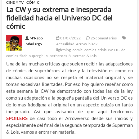
CINE Y TV
CÓMIC
La CW y su extrema e inesperada
fidelidad hacia el Universo DC del
cómic
M'Rabo
01/07/2022
25 comentarios
Mhulargo
Actualidad
Arrow
black
lightning
cómic
comics
crisis
cw
DC
dc
comics
flash
supergirl
superhéroes
Superman & Lois
Una de las muchas criticas que suelen recibir las adaptaciones
de cómics de superhéroes al cine y la televisión es como en
muchas ocasiones no se respeta el material original y se
toman excesivas libertades. Por eso hoy quiero reseñar como
esta semana la CW ha demostrado con todas las de la ley
como su adaptación a la pequeña pantalla del Universo DC es
de lo mas fidedigna al original en un aspecto quizás un tanto
inesperado. Así que avisando de que aquí tendremos
SPOILERS
de casi todo el Arrowverso desde sus inicios y
especialmente del final de la segunda temporada de Superman
& Lois, vamos a entrar en materia.