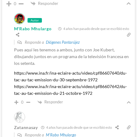
Responder
0
Autor
M'Rabo Mhulargo
4 años han pasado desde que se escribió esto
Responde a
Diógenes Pantarújez
Pues aquí les tenemos a ambos, junto con Joe Kubert,
dibujando juntos en un programa de la televisión francesa en
los setenta.
https://www.ina.fr/ina-eclaire-actu/video/cpf86607640/du-
tac-au-tac-emission-du-30-septembre-1972
https://www.ina.fr/ina-eclaire-actu/video/cpf86607642/du-
tac-au-tac-emission-du-21-octobre-1972
Responder
0
Zatannasay
4 años han pasado desde que se escribió esto
Responde a
M'Rabo Mhulargo