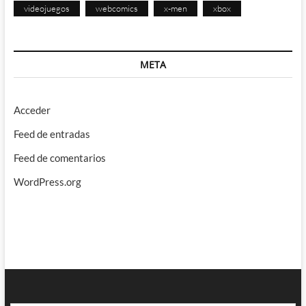
videojuegos
webcomics
x-men
xbox
META
Acceder
Feed de entradas
Feed de comentarios
WordPress.org