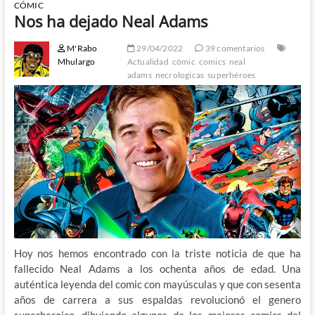
CÓMIC
Nos ha dejado Neal Adams
M'Rabo
29/04/2022
39 comentarios
Mhulargo
Actualidad
cómic
comics
neal
adams
necrologicas
superhéroes
Hoy nos hemos encontrado con la triste noticia de que ha
fallecido Neal Adams a los ochenta años de edad. Una
auténtica leyenda del comic con mayúsculas y que con sesenta
años de carrera a sus espaldas revolucionó el genero
superheroico, dibujando algunos de los mejores comics del