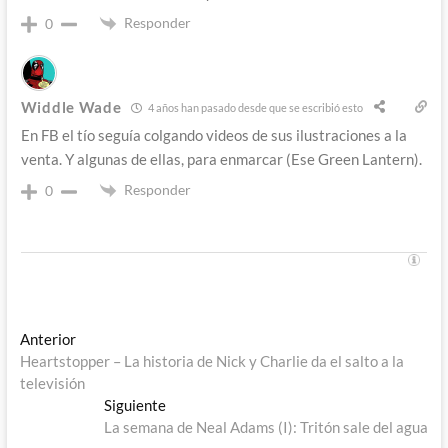
Responder
0
Widdle Wade
4 años han pasado desde que se escribió esto
En FB el tío seguía colgando videos de sus ilustraciones a la
venta. Y algunas de ellas, para enmarcar (Ese Green Lantern).
Responder
0
Navegación
Entrada
Anterior
anterior:
Heartstopper – La historia de Nick y Charlie da el salto a la
de
televisión
entradas
Entrada
Siguiente
siguiente:
La semana de Neal Adams (I): Tritón sale del agua