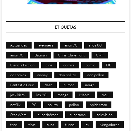
ETIQUETAS
Actualidad
avengers
años 70
años 80
años 90
Batman
Chris Claremont
Ci-Fi
Ciencia Ficción
cine
comics
cómic
DC
dc comics
disney
don pollito
don pollon
Fantastic Four
flash
humor
image
jack kirby
los 90
manga
Marvel
mcu
netflix
PC
pollito
pollon
spiderman
Star Wars
superhéroes
superman
televisión
thor
tiras
tuna
tunos
tv
Vengadores