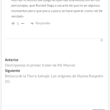
personajes, que Rocket llega a sacarte de quicio en algunos
momentos pero que poco a poco se hace querer como «el de
verdad».
Responder
0
Navegación
Entrada
Anterior
anterior:
Destripamos el primer trailer de Ms Marvel
de
Entrada
Siguiente
entradas
siguiente:
Belasco de la Tierra Salvaje: Los orígenes de Illyana Rasputin
(II)