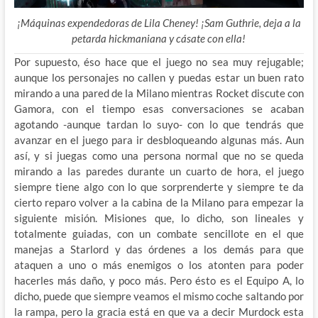
¡Máquinas expendedoras de Lila Cheney! ¡Sam Guthrie, deja a la
petarda hickmaniana y cásate con ella!
Por supuesto, éso hace que el juego no sea muy rejugable;
aunque los personajes no callen y puedas estar un buen rato
mirando a una pared de la Milano mientras Rocket discute con
Gamora, con el tiempo esas conversaciones se acaban
agotando -aunque tardan lo suyo- con lo que tendrás que
avanzar en el juego para ir desbloqueando algunas más. Aun
así, y si juegas como una persona normal que no se queda
mirando a las paredes durante un cuarto de hora, el juego
siempre tiene algo con lo que sorprenderte y siempre te da
cierto reparo volver a la cabina de la Milano para empezar la
siguiente misión. Misiones que, lo dicho, son lineales y
totalmente guiadas, con un combate sencillote en el que
manejas a Starlord y das órdenes a los demás para que
ataquen a uno o más enemigos o los atonten para poder
hacerles más daño, y poco más. Pero ésto es el Equipo A, lo
dicho, puede que siempre veamos el mismo coche saltando por
la rampa, pero la gracia está en que va a decir Murdock esta