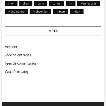
thor
tiras
tuna
tunos
tv
Vengadores
videojuegos
webcomics
x-men
xbox
META
Acceder
Feed de entradas
Feed de comentarios
WordPress.org