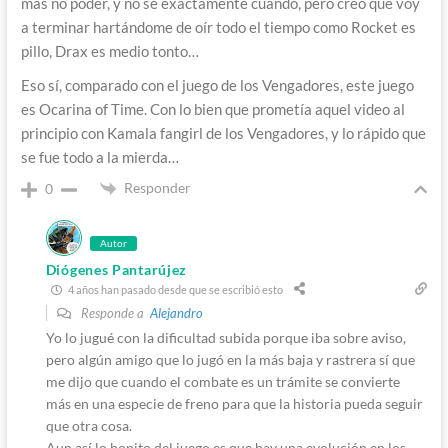
más no poder, y no sé exactamente cuando, pero creo que voy
a terminar hartándome de oír todo el tiempo como Rocket es
pillo, Drax es medio tonto…
Eso sí, comparado con el juego de los Vengadores, este juego
es Ocarina of Time. Con lo bien que prometía aquel video al
principio con Kamala fangirl de los Vengadores, y lo rápido que
se fue todo a la mierda…
Responder
0
Autor
Diógenes Pantarújez
4 años han pasado desde que se escribió esto
Responde a
Alejandro
Yo lo jugué con la dificultad subida porque iba sobre aviso,
pero algún amigo que lo jugó en la más baja y rastrera sí que
me dijo que cuando el combate es un trámite se convierte
más en una especie de freno para que la historia pueda seguir
que otra cosa.
Aun así lo bonito del juego es que hay una evolución en los