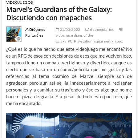
VIDEOJUEGOS
Marvel’s Guardians of the Galaxy:
Discutiendo con mapaches
Diógenes
21/03/2022
6 comentarios
Pantarújez
eidos
guardians of the
galaxy
PC
Playstation
square enix
xbox
¿Qué es lo que ha hecho que este videojuego me encante? No
es un RPG de esos con decisiones de esos que me vuelven loco,
tampoco tiene un combate vertiginoso y divertido, aunque es
cierto que se basa en un cómic/película que me gusta y las
referencias al tema cósmico de Marvel siempre son de
agradecer, pero aun así se lía innecesariamente a rediseñar
personajes y a cambiar su trasfondo y éso es algo que no me
hace ni pizca de gracia. Y a pesar de todo esto pues eso, que
me ha encantado.