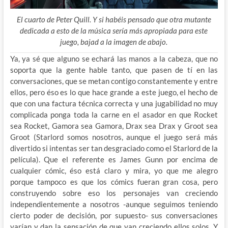
El cuarto de Peter Quill. Y si habéis pensado que otra mutante
dedicada a esto de la música sería más apropiada para este
juego, bajad a la imagen de abajo.
Ya, ya sé que alguno se echará las manos a la cabeza, que no
soporta que la gente hable tanto, que pasen de tí en las
conversaciones, que se metan contigo constantemente y entre
ellos, pero éso es lo que hace grande a este juego, el hecho de
que con una factura técnica correcta y una jugabilidad no muy
complicada ponga toda la carne en el asador en que Rocket
sea Rocket, Gamora sea Gamora, Drax sea Drax y Groot sea
Groot (Starlord somos nosotros, aunque el juego será más
divertido si intentas ser tan desgraciado como el Starlord de la
película). Que el referente es James Gunn por encima de
cualquier cómic, éso está claro y mira, yo que me alegro
porque tampoco es que los cómics fueran gran cosa, pero
construyendo sobre eso los personajes van creciendo
independientemente a nosotros -aunque seguimos teniendo
cierto poder de decisión, por supuesto- sus conversaciones
varían y dan la sensación de que van creciendo ellos solos. Y