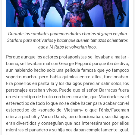
Durante los combates podremos darles charlas al grupo en plan
Starlord para motivarlos y hacer que suenen temazos ochenteros
que a M’Rabo le volverían loco.
Porque aunque los actores protagonistas se llevaban a matar -
bueno, se llevaban mal con George Peppard porque iba de divo,
aun habiendo hecho solo una película famosa que yo tampoco
soporto mucho- pero había química entre ellos, funcionaban.
Era ponerlos en pantalla y los diálogos parecían salir solos, los
personajes estaban vivos. Puede que el señor Barracus fuera
un estereotipo de bruto con buen corazón, que Murdock sea el
estereotipo de todo lo que no se debe hacer para acabar con el
estereotipo de «sonado de Vietnam» o que Fénix/Faceman
oliera a pachuli y Varon Dandy, pero funcionaban, sus diálogos
eran divertidos y conseguían que nos interesáramos por ellos
mientras el panadero y su hija nos daban completamente igual.