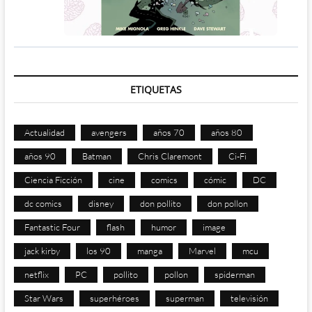
ETIQUETAS
Actualidad
avengers
años 70
años 80
años 90
Batman
Chris Claremont
Ci-Fi
Ciencia Ficción
cine
comics
cómic
DC
dc comics
disney
don pollito
don pollon
Fantastic Four
flash
humor
image
jack kirby
los 90
manga
Marvel
mcu
netflix
PC
pollito
pollon
spiderman
Star Wars
superhéroes
superman
televisión