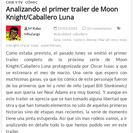
CINE Y TV
CÓMIC
Analizando el primer trailer de Moon
Knight/Caballero Luna
M'Rabo
19/01/2022
32 comentarios
Mhulargo
Actualidad
caballero
luna
cómic
comics
disney
Marvel
mcu
moo
n knight
Oscar Isaac
superhéroes
Como estaba previsto, el pasado lunes se emitió el primer
trailer completo de la próxima serie de Moon
Knight/Caballero Luna protagonizada por Oscar Isaac y que
se estrenara el mes de marzo. Una serie que espero con
muchísimas ganas, ya que los cómics de este personaje fueron
de los primeros que leí y releí de niño (aquel Bill Sienkiewicz
que aun quería ser Neal Adams era muy bueno). Y aunque en
este trailer se aprecia que se han tomado alguna libertad que
otra y que han tomado elementos no solo de aquellas primeras
historias sino de etapas mas recientes, la serie de momento
tiene una pinta estupenda. Así que sin mas rodeos vamos, a ir
analizando en detalle todo lo que hemos podido ver en este
trailer.