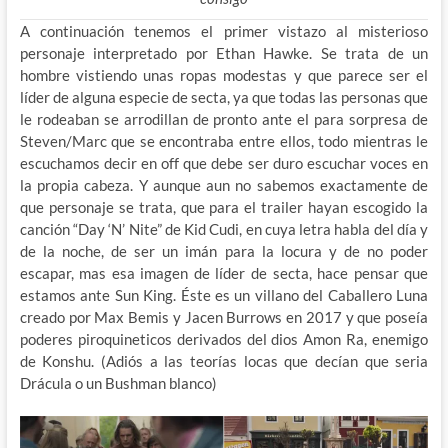
A continuación tenemos el primer vistazo al misterioso
personaje interpretado por Ethan Hawke. Se trata de un
hombre vistiendo unas ropas modestas y que parece ser el
líder de alguna especie de secta, ya que todas las personas que
le rodeaban se arrodillan de pronto ante el para sorpresa de
Steven/Marc que se encontraba entre ellos, todo mientras le
escuchamos decir en off que debe ser duro escuchar voces en
la propia cabeza. Y aunque aun no sabemos exactamente de
que personaje se trata, que para el trailer hayan escogido la
canción “Day ‘N’ Nite” de Kid Cudi, en cuya letra habla del día y
de la noche, de ser un imán para la locura y de no poder
escapar, mas esa imagen de líder de secta, hace pensar que
estamos ante Sun King. Éste es un villano del Caballero Luna
creado por Max Bemis y Jacen Burrows en 2017 y que poseía
poderes piroquineticos derivados del dios Amon Ra, enemigo
de Konshu. (Adiós a las teorías locas que decían que seria
Drácula o un Bushman blanco)