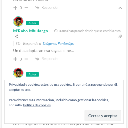
Responder
0
Autor
M'Rabo Mhulargo
4 años han pasado desde que se escribió esto
Responde a
Diógenes Pantarújez
Un dia adaptaran esa saga al cine…
Responder
0
Autor
M'Rabo Mhulargo
4 años han pasado desde que se escribió esto
Privacidad y cookies: este sitio usa cookies. Si continúas navegando por él,
aceptas su uso.
Responde a
Álvaro
Para obtener más información, incluido cómo gestionar las cookies,
A mi eso de que el Caballero Luna este cada vez mas loco me
consulta:
Política de cookies
tiene muy cansado, tengo ganas de que llegue algún equipo
creativo que opte por devolverlo un poco a los orígenes.
Lo del traje tocara cruzar los dedos pero me temo lo peor.