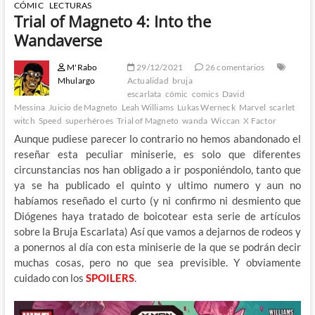
CÓMIC
LECTURAS
Trial of Magneto 4: Into the
Wandaverse
M'Rabo
29/12/2021
26 comentarios
Mhulargo
Actualidad
bruja
escarlata
cómic
comics
David
Messina
Juicio de Magneto
Leah Williams
Lukas Werneck
Marvel
scarlet
witch
Speed
superhéroes
Trial of Magneto
wanda
Wiccan
X Factor
Aunque pudiese parecer lo contrario no hemos abandonado el
reseñar esta peculiar miniserie, es solo que diferentes
circunstancias nos han obligado a ir posponiéndolo, tanto que
ya se ha publicado el quinto y ultimo numero y aun no
habíamos reseñado el curto (y ni confirmo ni desmiento que
Diógenes haya tratado de boicotear esta serie de artículos
sobre la Bruja Escarlata) Así que vamos a dejarnos de rodeos y
a ponernos al día con esta miniserie de la que se podrán decir
muchas cosas, pero no que sea previsible. Y obviamente
cuidado con los
SPOILERS
.