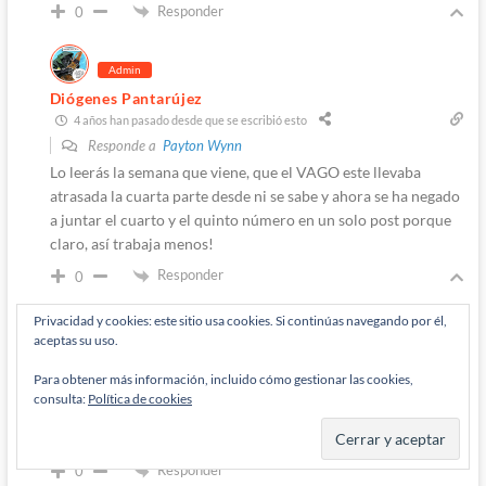
Responder
0
Admin
Diógenes Pantarújez
4 años han pasado desde que se escribió esto
Responde a
Payton Wynn
Lo leerás la semana que viene, que el VAGO este llevaba
atrasada la cuarta parte desde ni se sabe y ahora se ha negado
a juntar el cuarto y el quinto número en un solo post porque
claro, así trabaja menos!
Responder
0
Privacidad y cookies: este sitio usa cookies. Si continúas navegando por él,
Autor
aceptas su uso.
M'Rabo Mhulargo
4 años han pasado desde que se escribió esto
Para obtener más información, incluido cómo gestionar las cookies,
consulta:
Política de cookies
Responde a
Diógenes Pantarújez
Vacaciones de navidad!
Responder
0