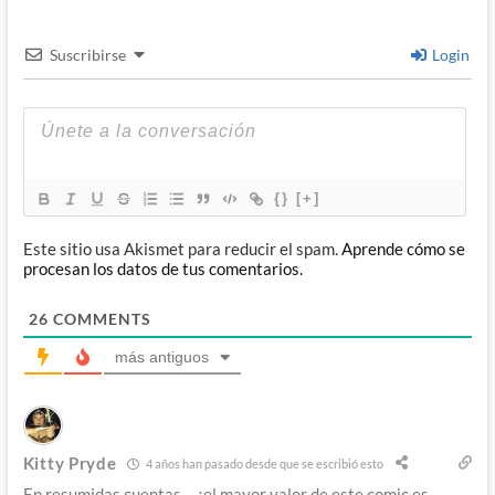
Suscribirse
Login
{}
[+]
Este sitio usa Akismet para reducir el spam.
Aprende cómo se
procesan los datos de tus comentarios.
26
COMMENTS
más antiguos
Kitty Pryde
4 años han pasado desde que se escribió esto
En resumidas cuentas….¿el mayor valor de este comic es