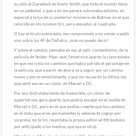
su sitio al Daredevil de Kevin Smith, que todo el mundo tiene
en un pedestal, y que a mí me parece sobrevaloradísimo, en
especial a la luz de su posterior miniserie de Batman en el que
reincide en los mismos tics, pero elevados al cuadrado.
Si hay artículo sobre esto, me comprometo a no volver a pedir
uno sobre los 4F de DeFalco, ¡más no puedo decir!
Y sobre el cambio, pensaba en eso al salir, contentísimo, de la
película de Spider-Man: que, fanservice aparte, la clave estaba
en que me creía los cambios que había sufrido el personaje en
la película, que a partir de ahora va a seguir por un camino
nuevo y eso es emocionante, y que no recuerdo la última vez
que sentí eso en un cómic de Marvel o DC.
Por eso disfrutaba tanto de Invencible, un cómic de
superhéroes, gore aparte, que podría encajar en el molde de
Marvel o DC, pero en el que podías creerte que los cambios
en el statu quo eran permanentes (y además te cogían por
sorpresa, no te los reventaba la propia editorial filtrándolos
por anticipado a los medios, que esa es otra).