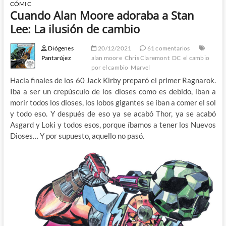
CÓMIC
Cuando Alan Moore adoraba a Stan
Lee: La ilusión de cambio
Diógenes
20/12/2021
61 comentarios
Pantarújez
alan moore
Chris Claremont
DC
el cambio
por el cambio
Marvel
Hacia finales de los 60 Jack Kirby preparó el primer Ragnarok.
Iba a ser un crepúsculo de los dioses como es debido, iban a
morir todos los dioses, los lobos gigantes se iban a comer el sol
y todo eso. Y después de eso ya se acabó Thor, ya se acabó
Asgard y Loki y todos esos, porque íbamos a tener los Nuevos
Dioses… Y por supuesto, aquello no pasó.