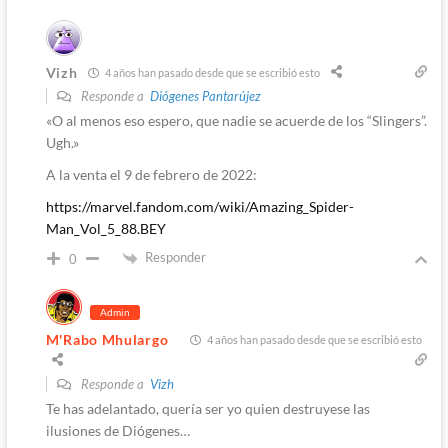
Vizh
4 años han pasado desde que se escribió esto
Responde a
Diógenes Pantarújez
«O al menos eso espero, que nadie se acuerde de los “Slingers”.
Ugh.»
A la venta el 9 de febrero de 2022:
https://marvel.fandom.com/wiki/Amazing_Spider-
Man_Vol_5_88.BEY
Responder
0
Admin
M'Rabo Mhulargo
4 años han pasado desde que se escribió esto
Responde a
Vizh
Te has adelantado, quería ser yo quien destruyese las
ilusiones de Diógenes…