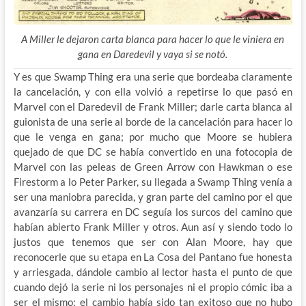
A Miller le dejaron carta blanca para hacer lo que le viniera en
gana en Daredevil y vaya si se notó.
Y es que Swamp Thing era una serie que bordeaba claramente
la cancelación, y con ella volvió a repetirse lo que pasó en
Marvel con el Daredevil de Frank Miller; darle carta blanca al
guionista de una serie al borde de la cancelación para hacer lo
que le venga en gana; por mucho que Moore se hubiera
quejado de que DC se había convertido en una fotocopia de
Marvel con las peleas de Green Arrow con Hawkman o ese
Firestorm a lo Peter Parker, su llegada a Swamp Thing venía a
ser una maniobra parecida, y gran parte del camino por el que
avanzaría su carrera en DC seguía los surcos del camino que
habían abierto Frank Miller y otros. Aun así y siendo todo lo
justos que tenemos que ser con Alan Moore, hay que
reconocerle que su etapa en La Cosa del Pantano fue honesta
y arriesgada, dándole cambio al lector hasta el punto de que
cuando dejó la serie ni los personajes ni el propio cómic iba a
ser el mismo; el cambio había sido tan exitoso que no hubo