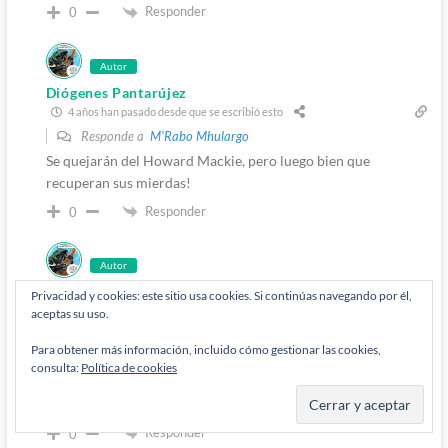
Responder
0
Autor
Diógenes Pantarújez
4 años han pasado desde que se escribió esto
Responde a
M'Rabo Mhulargo
Se quejarán del Howard Mackie, pero luego bien que
recuperan sus mierdas!
Responder
0
Autor
Diógenes Pantarújez
Privacidad y cookies: este sitio usa cookies. Si continúas navegando por él,
4 años han pasado desde que se escribió esto
aceptas su uso.
Responde a
Vizh
Para obtener más información, incluido cómo gestionar las cookies,
Si es que toda esa historia de Beyond es recuperar toda la
consulta:
Política de cookies
purria noventera, que si el Benreilli, que si los Slingers…
QUE CRUZ DIOS MIO! QUE CRUZ!!
Responder
0