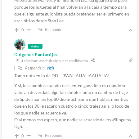
Mientras en Marvel, y lo mismo en DC, da igual lo que pase,
porque los juguetes al final volverán a la caja a tiempo para
que el siguiente guionista pueda pretender ser el primero en
escribirlos desde Stan Lee.
Responder
0
Autor
Diógenes Pantarújez
4 años han pasado desde que se escribió esto
Responde a
Vizh
Tomo nota en lo de DD… BWAHAHAHAAHAHA!
Y sí, los cambios cuando «se sienten ganados» es cuando se
valoran de verdad, algo tan simple como un cambio de traje
de Spiderman en los 80 dio muchísimo que hablar, mientras
que en los 90 le sacaron cuatro o cinco trajes así a lo loco de
los que nadie se acuerda ya.
O al menos eso espero, que nadie se acuerde de los «Slingers».
Ugh.
Responder
0