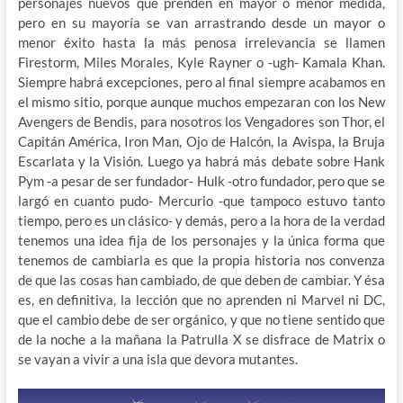
personajes nuevos que prenden en mayor o menor medida,
pero en su mayoría se van arrastrando desde un mayor o
menor éxito hasta la más penosa irrelevancia se llamen
Firestorm, Miles Morales, Kyle Rayner o -ugh- Kamala Khan.
Siempre habrá excepciones, pero al final siempre acabamos en
el mismo sitio, porque aunque muchos empezaran con los New
Avengers de Bendis, para nosotros los Vengadores son Thor, el
Capitán América, Iron Man, Ojo de Halcón, la Avispa, la Bruja
Escarlata y la Visión. Luego ya habrá más debate sobre Hank
Pym -a pesar de ser fundador- Hulk -otro fundador, pero que se
largó en cuanto pudo- Mercurio -que tampoco estuvo tanto
tiempo, pero es un clásico- y demás, pero a la hora de la verdad
tenemos una idea fija de los personajes y la única forma que
tenemos de cambiarla es que la propia historia nos convenza
de que las cosas han cambiado, de que deben de cambiar. Y ésa
es, en definitiva, la lección que no aprenden ni Marvel ni DC,
que el cambio debe de ser orgánico, y que no tiene sentido que
de la noche a la mañana la Patrulla X se disfrace de Matrix o
se vayan a vivir a una isla que devora mutantes.