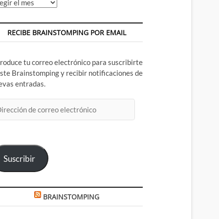
chivos
RECIBE BRAINSTOMPING POR EMAIL
troduce tu correo electrónico para suscribirte
este Brainstomping y recibir notificaciones de
evas entradas.
rección
rreo
ectrónico
Suscribir
BRAINSTOMPING