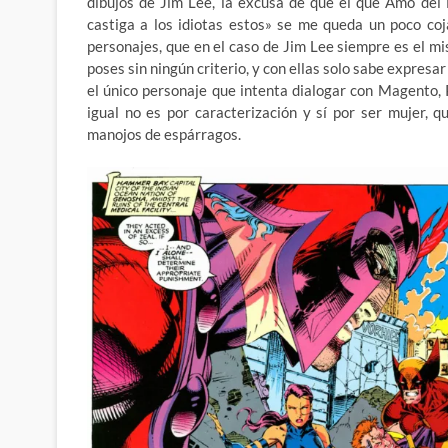
dibujos de Jim Lee, la excusa de que el que Amo del
castiga a los idiotas estos» se me queda un poco coj
personajes, que en el caso de Jim Lee siempre es el m
poses sin ningún criterio, y con ellas solo sabe expres
el único personaje que intenta dialogar con Magento, P
igual no es por caracterización y sí por ser mujer,
manojos de espárragos.