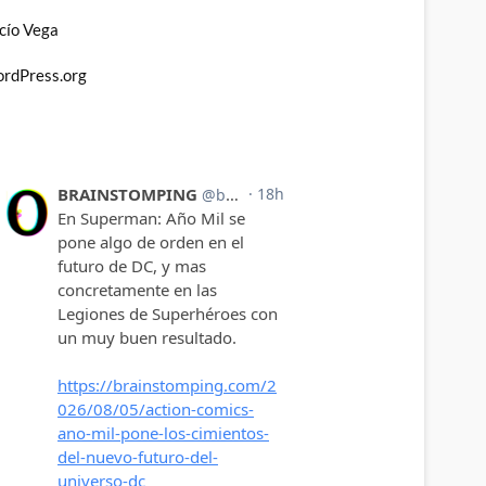
cío Vega
rdPress.org