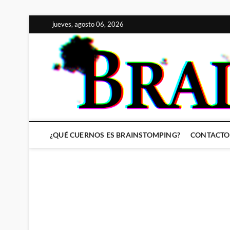
Saltar
jueves, agosto 06, 2026
al
contenido
¿QUÉ CUERNOS ES BRAINSTOMPING?
CONTACTO