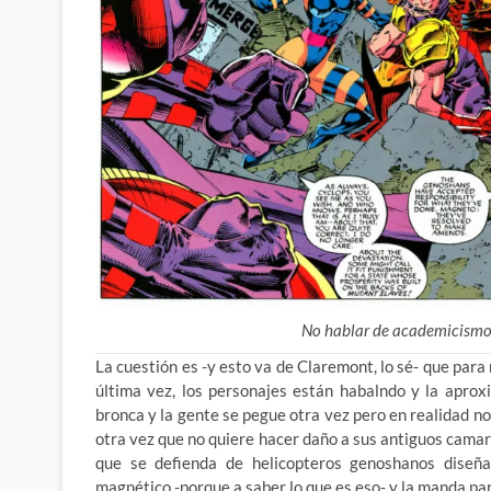
No hablar de academicismo
La cuestión es -y esto va de Claremont, lo sé- que para
última vez, los personajes están habalndo y la apro
bronca y la gente se pegue otra vez pero en realidad n
otra vez que no quiere hacer daño a sus antiguos cama
que se defienda de helicopteros genoshanos diseñ
magnético -porque a saber lo que es eso- y la manda par