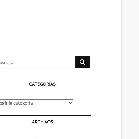
n
ú
Buscar
…
CATEGORÍAS
tegorías
ARCHIVOS