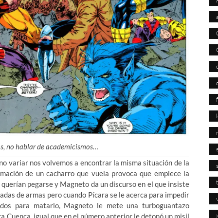
s, no hablar de academicismos…
 no variar nos volvemos a encontrar la misma situación de la
ximación de un cacharro que vuela provoca que empiece la
o querían pegarse y Magneto da un discurso en el que insiste
radas de armas pero cuando Pícara se le acerca para impedir
ados para matarlo, Magneto le mete una turboguantazo
a Cuenca, igual que en el número anterior le detonó un misil