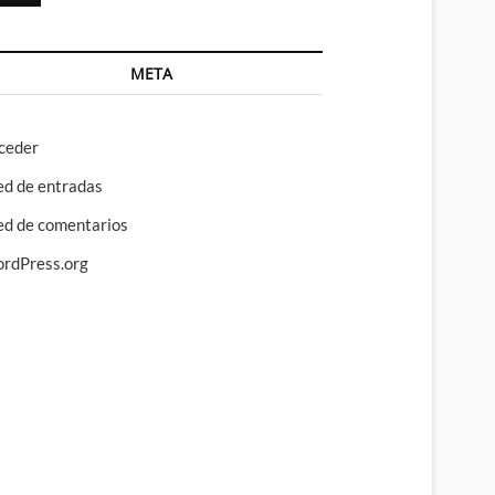
META
ceder
ed de entradas
ed de comentarios
rdPress.org