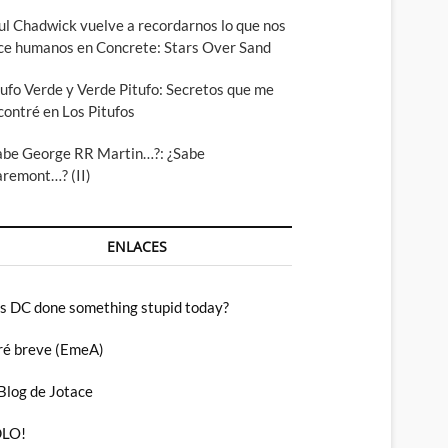
ul Chadwick vuelve a recordarnos lo que nos
ce humanos en Concrete: Stars Over Sand
tufo Verde y Verde Pitufo: Secretos que me
contré en Los Pitufos
abe George RR Martin…?: ¿Sabe
aremont…? (II)
ENLACES
s DC done something stupid today?
ré breve (EmeA)
 Blog de Jotace
LO!