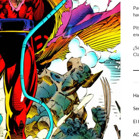
Pa
ha
Pi
en
¿S
Cl
Ha
Se
El
AD