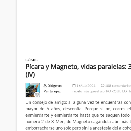
CÓMIC
Pícara y Magneto, vidas paralelas:
(IV)
Diógenes
16/11/2021
108 comentario
Pantarújez
repito más que el ajo
PORQUE LO H
Un consejo de amigo: si alguna vez te encuentras co
mayor de 6 años, desconfía. Porque si no, corres e
enmierdarte y enmierdarte hasta que te saquen todo l
número 2 de X-Men, de Magneto cagándola aún más to
emborracharse uno solo pero sin la anestesia del alcoh