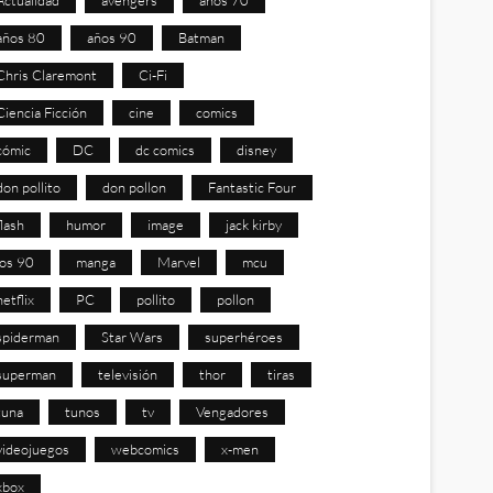
años 80
años 90
Batman
Chris Claremont
Ci-Fi
Ciencia Ficción
cine
comics
cómic
DC
dc comics
disney
don pollito
don pollon
Fantastic Four
flash
humor
image
jack kirby
los 90
manga
Marvel
mcu
netflix
PC
pollito
pollon
spiderman
Star Wars
superhéroes
superman
televisión
thor
tiras
tuna
tunos
tv
Vengadores
videojuegos
webcomics
x-men
xbox