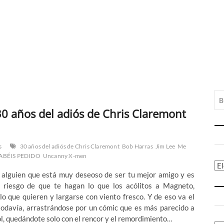
 30 años del adiós de Chris Claremont
s
30 años del adiós de Chris Claremont
Bob Harras
Jim Lee
Me
ABÉIS PEDIDO
Uncanny X-men
Ca
n alguien que está muy deseoso de ser tu mejor amigo y es
l riesgo de que te hagan lo que los acólitos a Magneto,
o que quieren y largarse con viento fresco. Y de eso va el
davía, arrastrándose por un cómic que es más parecido a
ol, quedándote solo con el rencor y el remordimiento…