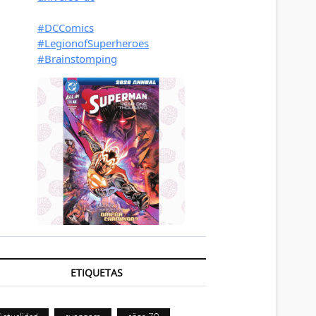
ETIQUETAS
Actualidad
avengers
años 70