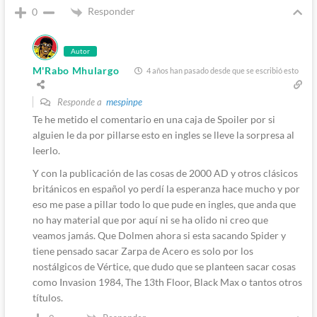
Responder
0
Autor
M'Rabo Mhulargo
4 años han pasado desde que se escribió esto
Responde a
mespinpe
Te he metido el comentario en una caja de Spoiler por si
alguien le da por pillarse esto en ingles se lleve la sorpresa al
leerlo.
Y con la publicación de las cosas de 2000 AD y otros clásicos
británicos en español yo perdí la esperanza hace mucho y por
eso me pase a pillar todo lo que pude en ingles, que anda que
no hay material que por aquí ni se ha olido ni creo que
veamos jamás. Que Dolmen ahora si esta sacando Spider y
tiene pensado sacar Zarpa de Acero es solo por los
nostálgicos de Vértice, que dudo que se planteen sacar cosas
como Invasion 1984, The 13th Floor, Black Max o tantos otros
títulos.