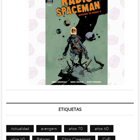
ETIQUETAS
Actualidad
avengers
años 70
años 80
años 90
Batman
Chris Claremont
Ci-Fi