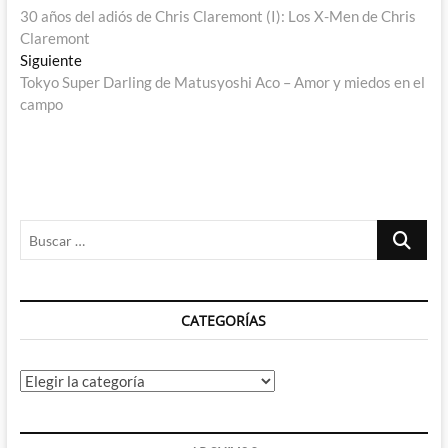
anterior:
30 años del adiós de Chris Claremont (I): Los X-Men de Chris
de
Claremont
entradas
Entrada
Siguiente
siguiente:
Tokyo Super Darling de Matusyoshi Aco – Amor y miedos en el
campo
Buscar
…
CATEGORÍAS
Categorías