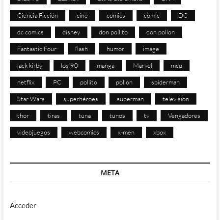
Ciencia Ficción
cine
comics
cómic
DC
dc comics
disney
don pollito
don pollon
Fantastic Four
flash
humor
image
jack kirby
los 90
manga
Marvel
mcu
netflix
PC
pollito
pollon
spiderman
Star Wars
superhéroes
superman
televisión
thor
tiras
tuna
tunos
tv
Vengadores
videojuegos
webcomics
x-men
xbox
META
Acceder