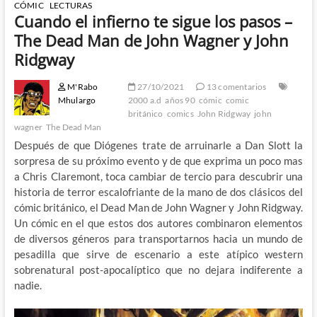
CÓMIC
LECTURAS
Cuando el infierno te sigue los pasos –
The Dead Man de John Wagner y John
Ridgway
M'Rabo
27/10/2021
13 comentarios
Mhulargo
2000 a.d
años 90
cómic
comic
británico
comics
John Ridgway
john
wagner
The Dead Man
Después de que Diógenes trate de arruinarle a Dan Slott la
sorpresa de su próximo evento y de que exprima un poco mas
a Chris Claremont, toca cambiar de tercio para descubrir una
historia de terror escalofriante de la mano de dos clásicos del
cómic británico, el Dead Man de John Wagner y John Ridgway.
Un cómic en el que estos dos autores combinaron elementos
de diversos géneros para transportarnos hacia un mundo de
pesadilla que sirve de escenario a este atípico western
sobrenatural post-apocalíptico que no dejara indiferente a
nadie.