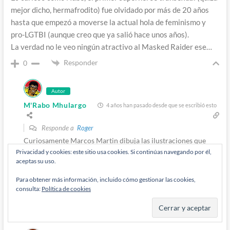
mejor dicho, hermafrodito) fue olvidado por más de 20 años
hasta que empezó a moverse la actual hola de feminismo y
pro-LGTBI (aunque creo que ya salió hace unos años).
La verdad no le veo ningún atractivo al Masked Raider ese…
Responder
0
Autor
M'Rabo Mhulargo
4 años han pasado desde que se escribió esto
Responde a
Roger
Curiosamente Marcos Martin dibuja las ilustraciones que
aparecen en la pagina de resumen de cada numero. Y Nube
Privacidad y cookies: este sitio usa cookies. Si continúas navegando por él,
aceptas su uso.
encaja también en esa costumbre de Ewing de retomar cosas
olvidadas de la continuidad. Un personaje que debería
Para obtener más información, incluido cómo gestionar las cookies,
reencontrarse con el Hombre de Hielo, que seguro que
consulta:
Política de cookies
tendrían mucho de que hablar ahora.
Responder
0