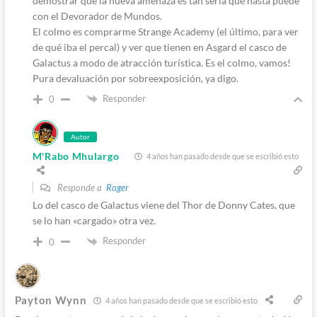
demostrar que la nueva amenaza es tan seria que hasta puede
con el Devorador de Mundos.
El colmo es comprarme Strange Academy (el último, para ver
de qué iba el percal) y ver que tienen en Asgard el casco de
Galactus a modo de atracción turística. Es el colmo, vamos!
Pura devaluación por sobreexposición, ya digo.
Responder
0
Autor
M'Rabo Mhulargo
4 años han pasado desde que se escribió esto
Responde a
Roger
Lo del casco de Galactus viene del Thor de Donny Cates, que
se lo han «cargado» otra vez.
Responder
0
Payton Wynn
4 años han pasado desde que se escribió esto