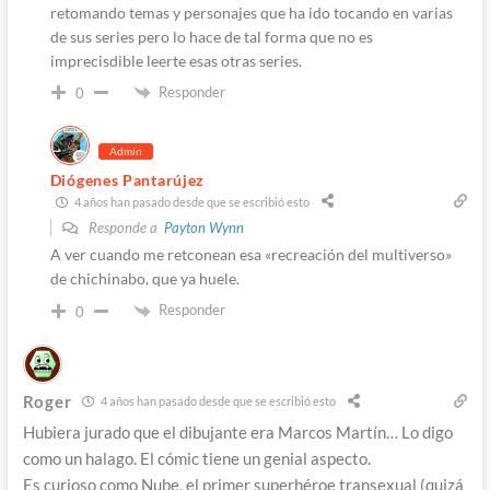
retomando temas y personajes que ha ido tocando en varias
de sus series pero lo hace de tal forma que no es
imprecisdible leerte esas otras series.
Responder
0
Admin
Diógenes Pantarújez
4 años han pasado desde que se escribió esto
Responde a
Payton Wynn
A ver cuando me retconean esa «recreación del multiverso»
de chichinabo, que ya huele.
Responder
0
Roger
4 años han pasado desde que se escribió esto
Hubiera jurado que el dibujante era Marcos Martín… Lo digo
como un halago. El cómic tiene un genial aspecto.
Es curioso como Nube, el primer superhéroe transexual (quizá