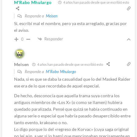
M'Rabo Mhulargo
4 años han pasado desde que se escribió esto
Responde a
Meisen
Si, escribí mal el nombre, pero ya esta arreglado, gracias por
el aviso.
Responder
0
Meisen
4 años han pasado desde que se escribió esto
Responde a
M'Rabo Mhulargo
Nada, si es que se daba la casualidad que lo del Masked Raider
ese era de lo que recordaba de aquel especial.
De hecho, desconocía que aquella trama suya contra los
antiguos miembros de «Los X» (o como se llamen) hubiera
quedado paralizada. Pensé que quizá se había continuado en
alguna serie o especial que habría pasado desapercibido entre
tanto evento, krakoano o no.
Lo digo porque lo del «regreso de Korvac» (cuya saga original
no leí aún, a ver si lo hago) que mencionaban precisamente en