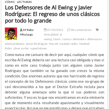
CÓMIC
LECTURAS
Los Defensores de Al Ewing y Javier
Rodríguez: El regreso de unos clásicos
por todo lo grande
M'Rabo
07/10/2021
86 comentarios
Mhulargo
Actualidad
al
ewing
cómic
comics
defenders
defensores
estela plateada
Javier Rodríguez
Marvel
masked raider
Masked
Rider
silver surfer
superhéroes
Como nunca me cansare de decir por aquí, cualquier cómic que
escriba Al Ewing debería ser una lectura casi obligada y mas si
como en este caso trabaja junto con alguien como Javier
Rodríguez que también se ha ganado con creces la misma
condición. Dos enormes autores que nos han traído de regreso
el concepto de los Defensores clásicos como ese no-grupo de
casi desconocidos a los que el Doctor Extraño recluta para
detener alguna amenaza ante la que ni sus poderes son
suficientes. Y eso es lo que nos encontramos en esta miniserie
que de momento esta resultando apasionante y visualmente
espectacular. Así que no me enrollo mas y dejare que el trabajo