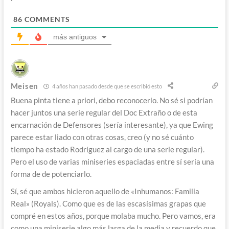
86
COMMENTS
más antiguos
Meisen
4 años han pasado desde que se escribió esto
Buena pinta tiene a priori, debo reconocerlo. No sé si podrían
hacer juntos una serie regular del Doc Extraño o de esta
encarnación de Defensores (sería interesante), ya que Ewing
parece estar liado con otras cosas, creo (y no sé cuánto
tiempo ha estado Rodríguez al cargo de una serie regular).
Pero el uso de varias miniseries espaciadas entre sí sería una
forma de de potenciarlo.
Sí, sé que ambos hicieron aquello de «Inhumanos: Familia
Real» (Royals). Como que es de las escasísimas grapas que
compré en estos años, porque molaba mucho. Pero vamos, era
como una miniserie algo más larga de la media y recuerdo que