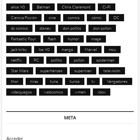
años 90
Batman
Chris Claremont
Ci-Fi
Ciencia Ficción
cine
comics
cómic
DC
dc comics
disney
don pollito
don pollon
Fantastic Four
flash
humor
image
jack kirby
los 90
manga
Marvel
mcu
netflix
PC
pollito
pollon
spiderman
Star Wars
superhéroes
superman
televisión
thor
tiras
tuna
tunos
tv
Vengadores
videojuegos
webcomics
x-men
xbox
META
Acceder