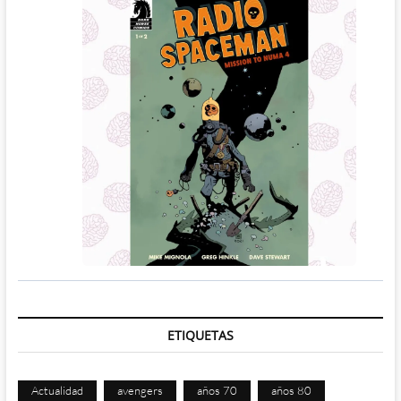
ETIQUETAS
Actualidad
avengers
años 70
años 80