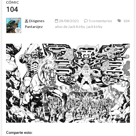
CÓMIC
104
Diógenes
28/08/2021
5 comentarios
104
Pantarújez
años de Jack Kirby
jack kirby
Comparte esto: