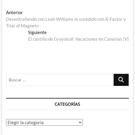
Navegación
Entrada
Anterior
anterior:
Desentrañando con Leah Williams lo sucedido con X-Factor y
de
Trial of Magneto
entradas
Entrada
Siguiente
siguiente:
El castillo de Grayskull: Vacaciones en Canarias (V)
Buscar
…
CATEGORÍAS
Categorías