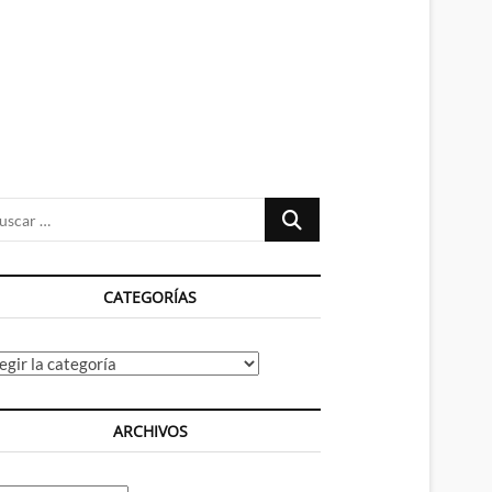
n
ú
Buscar
…
CATEGORÍAS
tegorías
ARCHIVOS