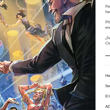
Pa
ha
Pi
en
¿S
Cl
Ha
Se
El
AD