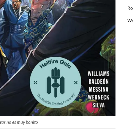
Ro
Wo
tras no es muy bonito