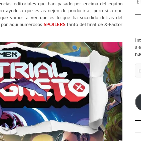
Ar
encias editoriales que han pasado por encima del equipo
no ayude a que estas dejen de producirse, pero si a que
 que vamos a ver que es lo que ha sucedido detrás del
á por aquí numerosos
SPOILERS
tanto del final de X-Factor
In
a 
nu
Di
de
co
el