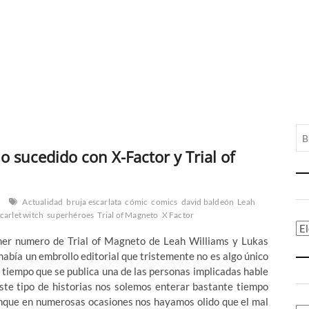
 sucedido con X-Factor y Trial of
Actualidad
bruja escarlata
cómic
comics
david baldeón
Leah
carlet witch
superhéroes
Trial of Magneto
X Factor
Ca
er numero de Trial of Magneto de Leah Williams y Lukas
bía un embrollo editorial que tristemente no es algo único
mo tiempo que se publica una de las personas implicadas hable
este tipo de historias nos solemos enterar bastante tiempo
unque en numerosas ocasiones nos hayamos olido que el mal