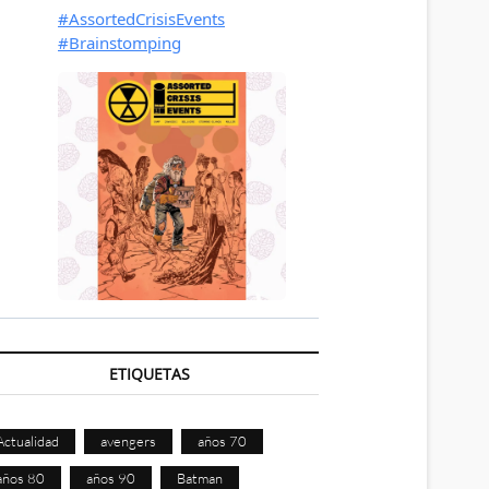
ETIQUETAS
Actualidad
avengers
años 70
años 80
años 90
Batman