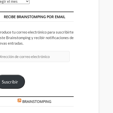
chivos
RECIBE BRAINSTOMPING POR EMAIL
troduce tu correo electrónico para suscribirte
este Brainstomping y recibir notificaciones de
evas entradas.
rección
rreo
ectrónico
Suscribir
BRAINSTOMPING