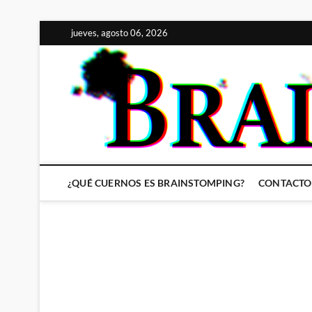
Saltar
jueves, agosto 06, 2026
al
contenido
¿QUÉ CUERNOS ES BRAINSTOMPING?
CONTACTO