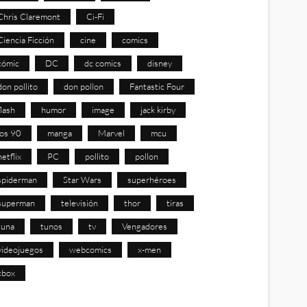
Chris Claremont
Ci-Fi
Ciencia Ficción
cine
comics
cómic
DC
dc comics
disney
don pollito
don pollon
Fantastic Four
flash
humor
image
jack kirby
los 90
manga
Marvel
mcu
netflix
PC
pollito
pollon
spiderman
Star Wars
superhéroes
superman
televisión
thor
tiras
tuna
tunos
tv
Vengadores
videojuegos
webcomics
x-men
xbox