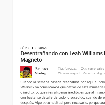
CÓMIC
LECTURAS
Desentrañando con Leah Williams lo
Magneto
M'Rabo
27/08/2021
37 comentarios
Mhulargo
Williams
magneto
Marvel
prodigy
s
Cuando la semana pasada reseñamos por aquí el prim
Werneck ya comentamos que detrás de esta miniserie ha
o inédito. Lo que si es algo mas inédito. es que al mis
con bastante detalle de todo lo sucedido, cuando de 
después. Algo poco habitual pero necesario, porque a