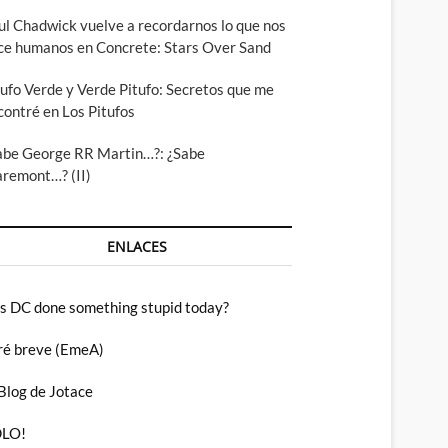
ul Chadwick vuelve a recordarnos lo que nos
ce humanos en Concrete: Stars Over Sand
tufo Verde y Verde Pitufo: Secretos que me
contré en Los Pitufos
abe George RR Martin…?: ¿Sabe
aremont…? (II)
ENLACES
s DC done something stupid today?
ré breve (EmeA)
 Blog de Jotace
LO!