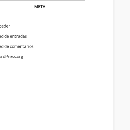
META
ceder
ed de entradas
ed de comentarios
rdPress.org