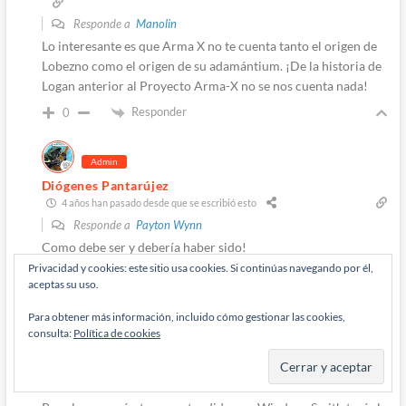
Responde a
Manolin
Lo interesante es que Arma X no te cuenta tanto el origen de
Lobezno como el origen de su adamántium. ¡De la historia de
Logan anterior al Proyecto Arma-X no se nos cuenta nada!
Responder
0
Admin
Diógenes Pantarújez
4 años han pasado desde que se escribió esto
Responde a
Payton Wynn
Como debe ser y debería haber sido!
Privacidad y cookies: este sitio usa cookies. Si continúas navegando por él,
Responder
0
aceptas su uso.
Para obtener más información, incluido cómo gestionar las cookies,
consulta:
Política de cookies
Stravinkay Modelarus
4 años han pasado desde que se escribió esto
Responde a
Manolin