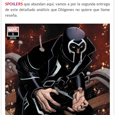
SP
OILE
RS
que abundan aquí, vamos a por la segunda entrega
de este detallado análisis que Diógenes no quiere que llame
reseña.