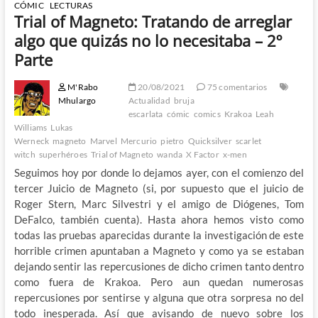
CÓMIC
LECTURAS
Trial of Magneto: Tratando de arreglar
algo que quizás no lo necesitaba – 2º
Parte
M'Rabo
20/08/2021
75 comentarios
Mhulargo
Actualidad
bruja
escarlata
cómic
comics
Krakoa
Leah
Williams
Lukas
Werneck
magneto
Marvel
Mercurio
pietro
Quicksilver
scarlet
witch
superhéroes
Trial of Magneto
wanda
X Factor
x-men
Seguimos hoy por donde lo dejamos ayer, con el comienzo del
tercer Juicio de Magneto (si, por supuesto que el juicio de
Roger Stern, Marc Silvestri y el amigo de Diógenes, Tom
DeFalco, también cuenta). Hasta ahora hemos visto como
todas las pruebas aparecidas durante la investigación de este
horrible crimen apuntaban a Magneto y como ya se estaban
dejando sentir las repercusiones de dicho crimen tanto dentro
como fuera de Krakoa. Pero aun quedan numerosas
repercusiones por sentirse y alguna que otra sorpresa no del
todo inesperada. Así que avisando de nuevo sobre los