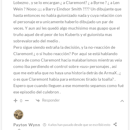
Lobezno , y se lo encargan ¿ a Claremont? ¿ a Byrne ? ¿ a Len
Wein ? Nooo ¡¡¡ a Barry Eindsor Smith ???? Un dibujante que
hasta entonces no habia guionizado nada y cuya relación con
el personaje era unicamente haberlo dibujado un par de
veces. Y aun así les quedó algo muchisimo mas guapo que el
truño aquel de el peor de los Kuberts y el guionista mas
sobrevalorado del medio .
Pero sigue siendo extraña la decisión, y la no-reacción de
Claremont ¿ o sí hubo reacción? Por aqui se está hablando
ahora de como Claremont hacia malabarismos mientras veia
como iba perdiendo el control sobre «sus» personajes , así
que me extraña que no haya una historia detrás de ArmaX , ¿
o es que Claremont había para entonces tirado la toalla? .
Espero que cuando lleguen a ese momento sepamos como fué
ese episodio del culebron .
Responder
0
Payton Wynn
4 años han pasado desde que se escribió esto