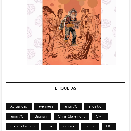
ETIQUETAS
Actualidad
avengers
años 70
años 80
años 90
Batman
Chris Claremont
Ci-Fi
Ciencia Ficción
cine
comics
cómic
DC