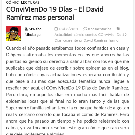
CÓMIC
LECTURAS
COnviVIenDo 19 Días – El David
Ramírez mas personal
M'Rabo
18/08/2021
8 comentarios
Mhulargo
Actualidad
cómic
comics
COnviVIenDo 19
Días
cuarentena
David Ramírez
humor
Cuando el año pasado estábamos todos confinados en casa y
Diógenes alternaba los momentos en los que aporreaba las
puertas exigiendo su derecho a salir al bar con los en que me
suplicaba que dejase de escribir sobre epidemias en el blog,
hubo un cómic cuyas actualizaciones esperaba con ilusión y
que pese a su mas que adecuada temática nunca llegue a
reseñar por aquí, el COnviVIenDo 19 Días de David Ramírez.
Pero claro, en aquellos días era mucho mas fácil hablar de
epidemias locas que al final no lo eran tanto y de las que
Superman o familia solían tener la culpa que hablar de algo tan
real y cercano como lo que tocaba el cómic de Ramírez. Pero
ahora que ha pasado un tiempo y he podido releérmelo con
calma, ya va tocando reseñar este gran cómic que raro sera
que deje indiferente a alguien.