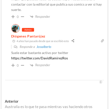
contactar con la editorial que publica sus comics a ver si hay
suerte.
Responder
0
Admin
Diógenes Pantarújez
4 años han pasado desde que se escribió esto
Responde a
Jossalberto
Suele estar bastante activo por twitter
https://twitter.com/DavidRamirezRos
Responder
0
Navegación
Entrada
Anterior
anterior:
Australia es lo que te pasa mientras vas haciendo otros