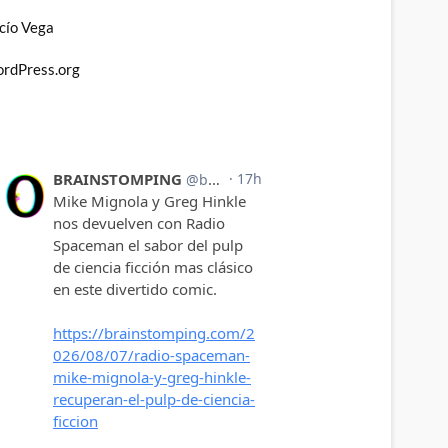
cío Vega
rdPress.org