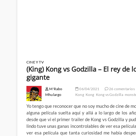
CINE Y TV
(King) Kong vs Godzilla – El rey de
gigante
M'Rabo
06/04/2021
26 comentarios
Mhulargo
Kong
Kong
Kong vs Godzilla
monst
Yo tengo que reconocer que no soy mucho de cine de mo
alguna película suelta aquí y allá a lo largo de los
desde que vi el primer trailer de Kong vs Godzilla y p
lindo tuve unas ganas incontrolables de ver esa películ
ver esa película que tanta curiosidad me había desp