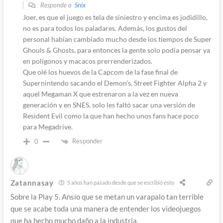
Responde a
Snix
Joer, es que el juego es tela de siniestro y encima es jodidillo,
no es para todos los paladares. Además, los gustos del
personal habían cambiado mucho desde los tiempos de Super
Ghouls & Ghosts, para entonces la gente solo podía pensar ya
en polígonos y macacos prerrenderizados.
Que olé los huevos de la Capcom de la fase final de
Supernintendo sacando el Demon’s, Street Fighter Alpha 2 y
aquel Megaman X que estrenaron a la vez en nueva
generación y en SNES, solo les faltó sacar una versión de
Resident Evil como la que han hecho unos fans hace poco
para Megadrive.
Responder
0
Zatannasay
5 años han pasado desde que se escribió esto
Sobre la Play 5. Ansío que se metan un varapalo tan terrible
que se acabe toda una manera de entender los videojuegos
que ha hecho mucho daño a la industria.