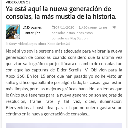
VIDEOJUEGOS
Ya está aquí la nueva generación de
consolas, la más mustia de la historia.
Diógenes
09/11/2020
20 comentarios
Pantarújez
consolas
están locos estos
consoleros
PlayStation
5
Sony
videojuegos
xbox
Xbox Series XS
No sé si yo soy la persona más adecuada para valorar la nueva
generación de consolas cuando considero que la última vez
que vi un salto gráfico que justificara el cambio de consolas fue
con aquellas capturas de Elder Scrolls IV: Oblivion para la
Xbox 360. En los 15 años que han pasado yo no he visto un
salto gráfico apabullante por algún lado, las cosas igual están
más limpias, pero las mejoras gráficas han sido tan lentas que
lo único que tenemos para la nueva generación son mejoras de
resolución, frame rate y tal vez, dicen, iluminación.
Bienvenidos al post ideal para el que no quiera gastarse un
céntimo en la nueva generación de consolas…