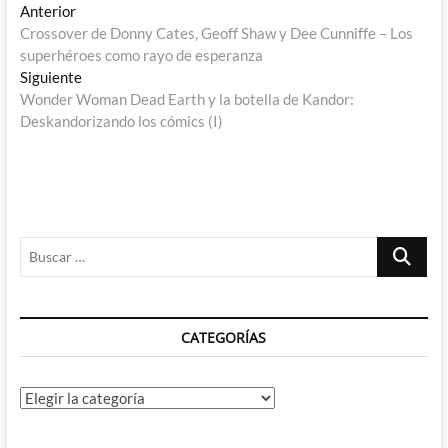
Navegación
Entrada
Anterior
anterior:
Crossover de Donny Cates, Geoff Shaw y Dee Cunniffe – Los
de
superhéroes como rayo de esperanza
entradas
Entrada
Siguiente
siguiente:
Wonder Woman Dead Earth y la botella de Kandor:
Deskandorizando los cómics (I)
Buscar
…
CATEGORÍAS
Categorías