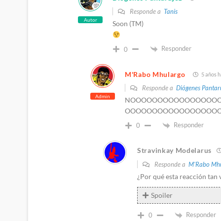
Responde a
Tanis
Autor
Soon (TM)
Responder
0
M'Rabo Mhulargo
5 años h
Responde a
Diógenes Pantar
Admin
NOOOOOOOOOOOOOOOO
OOOOOOOOOOOOOOOOOOOOOOO
Responder
0
Stravinkay Modelarus
Responde a
M'Rabo Mhu
¿Por qué esta reacción tan 
Spoiler
Responder
0