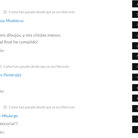
5 años han pasado desde que se escribió esto
nkay Modelarus
is dibujos, y mis chistes menos.
al final he cumplido!
der
5 años han pasado desde que se escribió esto
s Pantarújez
…
der
5 años han pasado desde que se escribió esto
 Mhulargo
escoria!!!
der