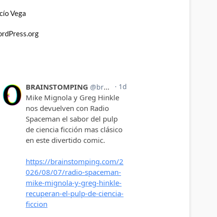
cío Vega
rdPress.org