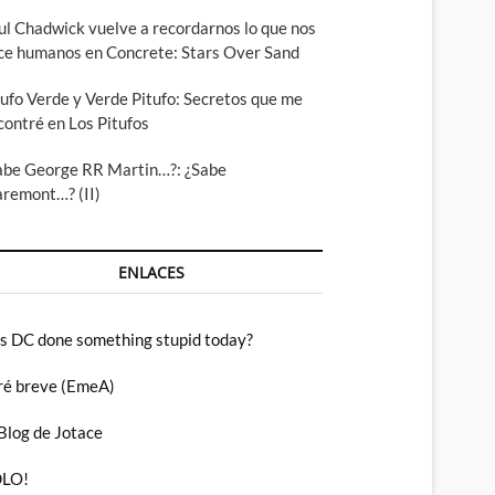
ul Chadwick vuelve a recordarnos lo que nos
ce humanos en Concrete: Stars Over Sand
tufo Verde y Verde Pitufo: Secretos que me
contré en Los Pitufos
abe George RR Martin…?: ¿Sabe
aremont…? (II)
ENLACES
s DC done something stupid today?
ré breve (EmeA)
 Blog de Jotace
LO!