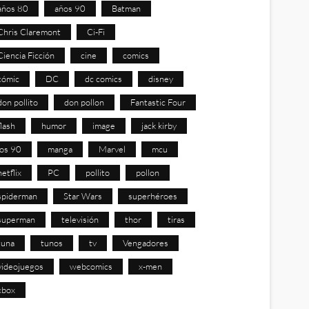
años 80
años 90
Batman
Chris Claremont
Ci-Fi
Ciencia Ficción
cine
comics
cómic
DC
dc comics
disney
don pollito
don pollon
Fantastic Four
flash
humor
image
jack kirby
los 90
manga
Marvel
mcu
netflix
PC
pollito
pollon
spiderman
Star Wars
superhéroes
superman
televisión
thor
tiras
tuna
tunos
tv
Vengadores
videojuegos
webcomics
x-men
xbox