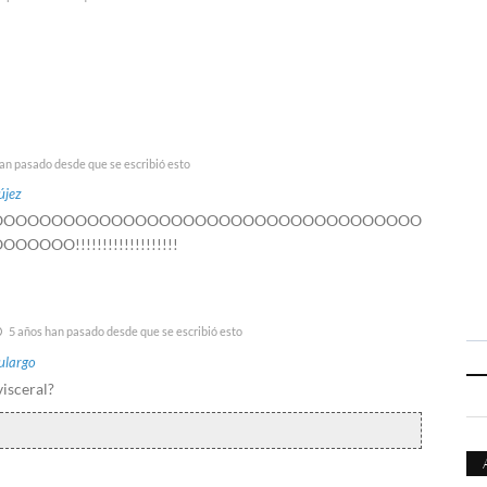
an pasado desde que se escribió esto
újez
OOOOOOOOOOOOOOOOOOOOOOOOOOOOOOOOOOOO
O!!!!!!!!!!!!!!!!!!!
5 años han pasado desde que se escribió esto
largo
visceral?