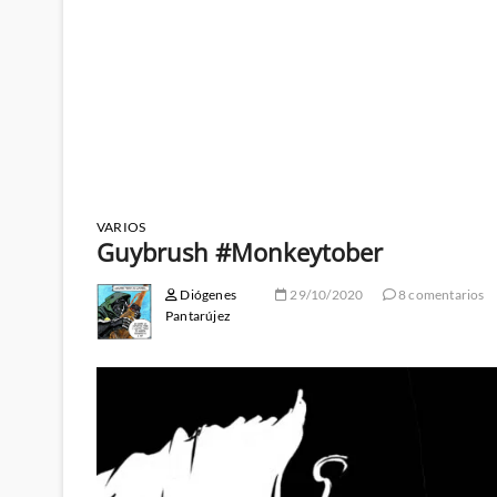
VARIOS
Guybrush #Monkeytober
Diógenes
29/10/2020
8 comentarios
Pantarújez