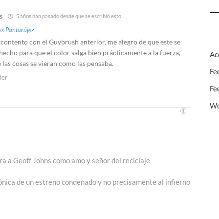
s
5 años han pasado desde que se escribió esto
s Pantarújez
ontento con el Guybrush anterior, me alegro de que este se
 hecho para que el color salga bien prácticamente a la fuerza,
Ac
 las cosas se vieran como las pensaba.
Fe
der
Fe
Wo
a a Geoff Johns como amo y señor del reciclaje
ada
ente:
nica de un estreno condenado y no precisamente al infierno