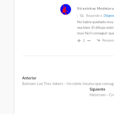
Stravinkay Modelaru
Responde a
Diógene
No había quedado muy c
vea bien. El dibujo está
muy fácil conseguir que
Respon
0
Navegación
Entrada
Anterior
anterior:
Batman: Los Tres Jokers – Un cómic insulso que consagr
de
Entr
Siguiente
entradas
sigui
Helstrom – Cró