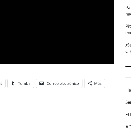
Pa
ha
Pi
en
¿S
Cl
it
Tumblr
Correo electrónico
Más
Ha
Se
El
AD