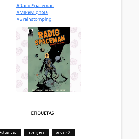
ETIQUETAS
Actualidad
avengers
años 70