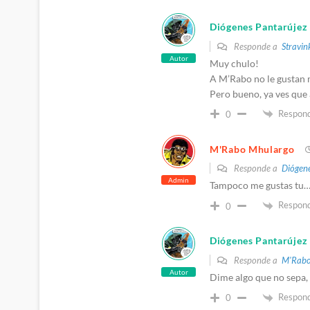
Diógenes Pantarújez
Responde a
Stravi
Autor
Muy chulo!
A M’Rabo no le gustan m
Pero bueno, ya ves que 
Respon
0
M'Rabo Mhulargo
Responde a
Diógene
Admin
Tampoco me gustas tu
Respon
0
Diógenes Pantarújez
Responde a
M'Rabo
Autor
Dime algo que no sepa, 
Respon
0