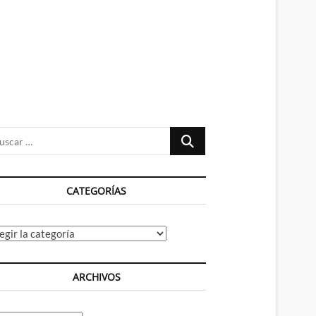
n
ú
Buscar
…
CATEGORÍAS
tegorías
ARCHIVOS