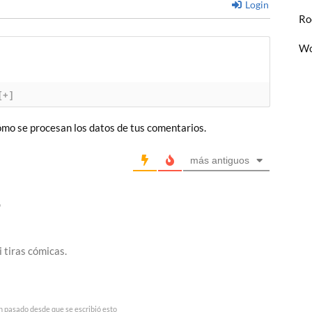
Login
Ro
Wo
[+]
mo se procesan los datos de tus comentarios.
más antiguos
o
i tiras cómicas.
n pasado desde que se escribió esto