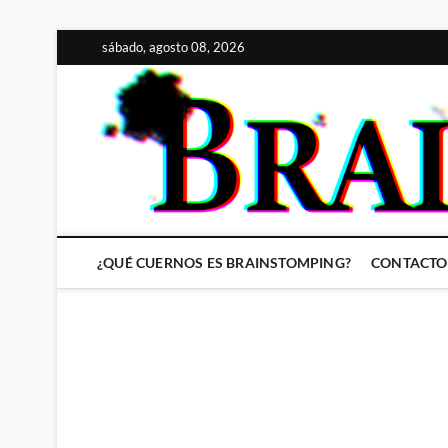
Saltar
sábado, agosto 08, 2026
al
contenido
¿QUÉ CUERNOS ES BRAINSTOMPING?
CONTACTO