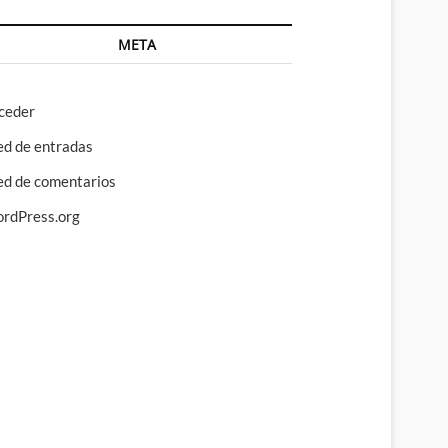
META
ceder
ed de entradas
ed de comentarios
rdPress.org