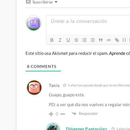
Suscribirse
{}
Este sitio usa Akismet para reducir el spam.
Aprende có
8
COMMENTS
Tanis
5 años han pasado desde que se escribió est
Guapo, guapo este.
PD: a ver qué día nos vuelves a regalar min
Responder
0
Diógenes Pantarújez
5 años ha