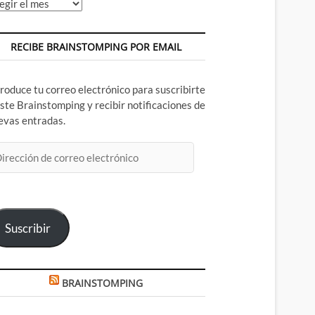
chivos
RECIBE BRAINSTOMPING POR EMAIL
troduce tu correo electrónico para suscribirte
este Brainstomping y recibir notificaciones de
evas entradas.
rección
rreo
ectrónico
Suscribir
BRAINSTOMPING